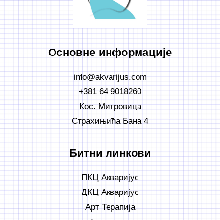
Основне информације
info@akvarijus.com
+381 64 9018260
Koс. Митровица
Страхињића Бана 4
Битни линкови
ПКЦ Акваријус
ДКЦ Акваријус
Арт Терапија