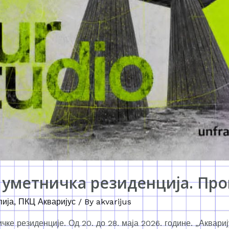
 уметничка резиденција. Пр
пија
,
ПКЦ Акваријус
/ By
akvarijus
ке резиденције. Од 20. до 28. маја 2026. године. „Аквари