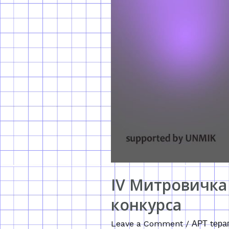
IV Митровичка
конкурса
Leave a Comment
/
АРТ tера