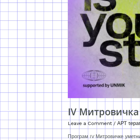
IV Митровичка
Leave a Comment
/
АРТ tера
Програм IV Митровичке уметнич