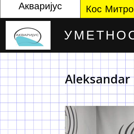
Акваријус
Кос Митро
УМЕТНОС
Aleksandar