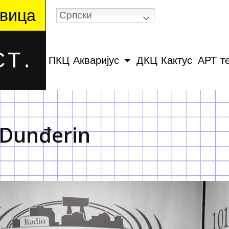
вица
Српски
Т.
ПКЦ Акваријус
ДКЦ Кактус
АРТ т
 Dunđerin