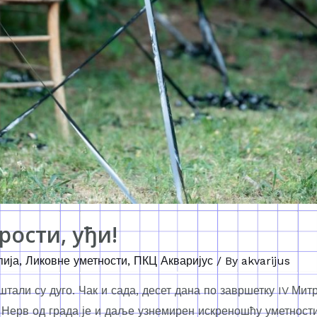
рости, уђи!
пија
,
Ликовне уметности
,
ПКЦ Акваријус
/ By
akvarijus
штали су дуго. Чак и сада, десет дана по завршетку IV Мит
ј Нерв од града је и даље узнемирен искреношћу уметности