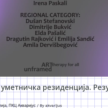
 уметничка резиденција. Рез
пија
,
ПКЦ Акваријус
/ By
akvarijus