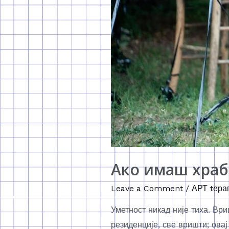
Ако имаш храб
Leave a Comment
/
АРТ tера
Уметност никад није тиха. Ври
резиденције, све вришти; ова