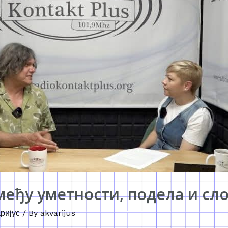
еђу уметности, подела и сл
ријус
/ By
akvarijus