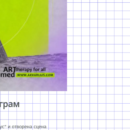
ограм
јус“ и отворена сцена