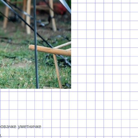
ровачке уметничке
.