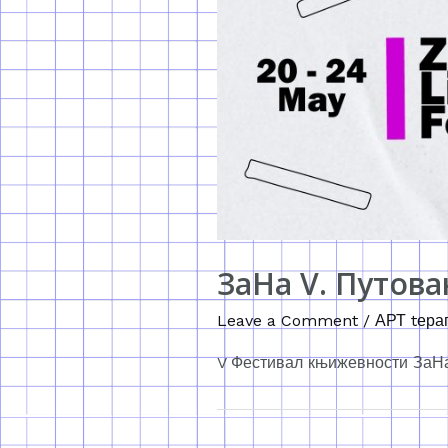
ЗаНа V. Путов
Leave a Comment
/
АРТ tера
V Фестивал књижевности ЗаНа 