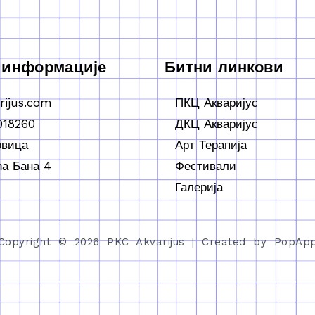
 информације
Битни линкови
rijus.com
ПКЦ Акваријус
018260
ДКЦ Акваријус
овица
Арт Терапија
а Бана 4
Фестивали
Галерија
Copyright © 2026 PKC Akvarijus | Created by PopAp