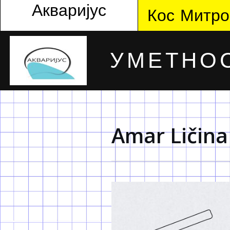
Акваријус
Кос Митро
УМЕТНОС
Amar Ličina