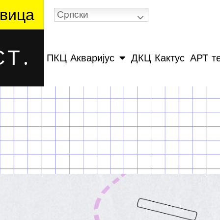
вица
Српски
Т.
ПКЦ Акваријус
ДКЦ Кактус
АРТ т