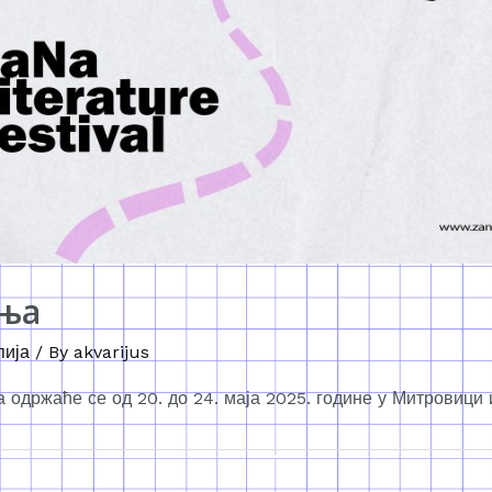
ања
пија
/ By
akvarijus
одржаће се од 20. до 24. маја 2025. године у Митровици 