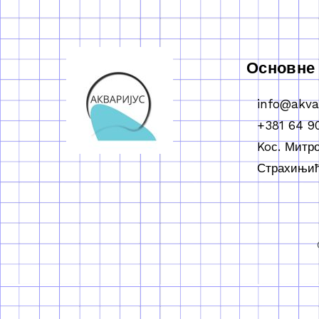
Основне
info@akva
+381 64 9
Koс. Митр
Страхињић