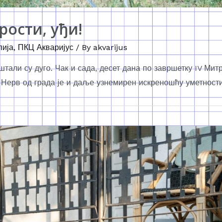
рости, уђи!
пија
,
ПКЦ Акваријус
/ By
akvarijus
штали су дуго. Чак и сада, десет дана по завршетку IV Мит
ј Нерв од града је и даље узнемирен искреношћу уметности