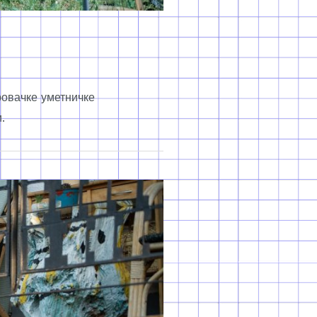
ровачке уметничке
.