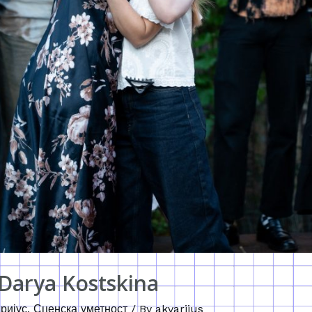
 Darya Kostskina
ријус
,
Сценска уметност
/ By
akvarijus