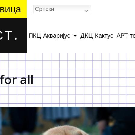
вица
Српски
Т.
ПКЦ Акваријус
ДКЦ Кактус
АРТ т
for all