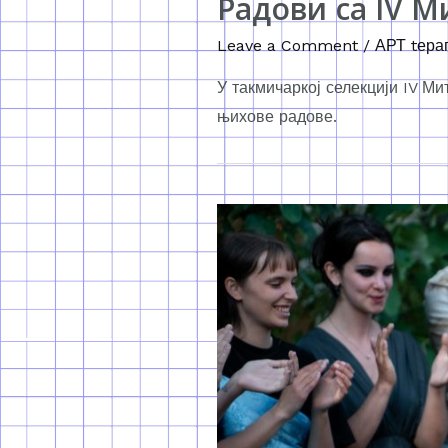
Радови са IV 
Leave a Comment
/
АРТ tера
У такмичаркој селекцији IV Ми
њихове радове.