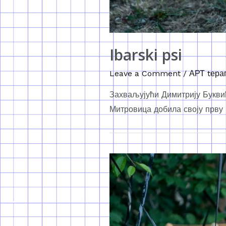
Ibarski psi
Leave a Comment
/
АРТ tера
Захваљујући Димитрију Буквић
Митровица добила своју прву 