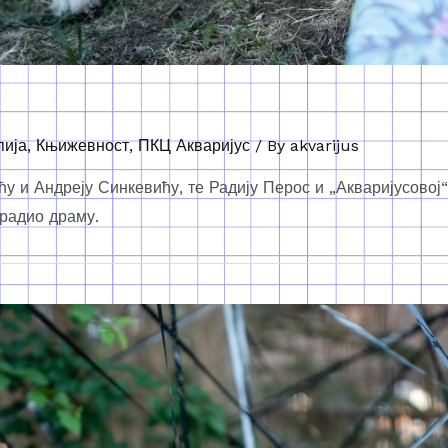
пија
,
Књижевност
,
ПКЦ Акваријус
/ By
akvarijus
у и Андреју Синкевићу, те Радију Перос и „Акваријусовој“
радио драму.