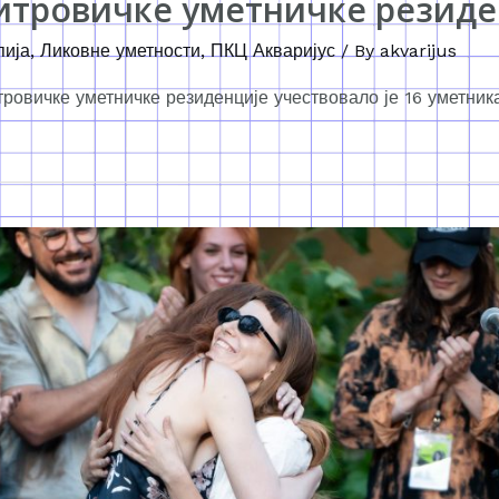
Митровичке уметничке резиде
пија
,
Ликовне уметности
,
ПКЦ Акваријус
/ By
akvarijus
тровичке уметничке резиденције учествовало је 16 уметник