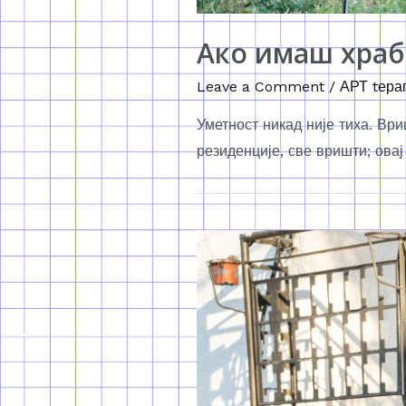
Ако имаш храб
Leave a Comment
/
АРТ tера
Уметност никад није тиха. Ври
резиденције, све вришти; ова