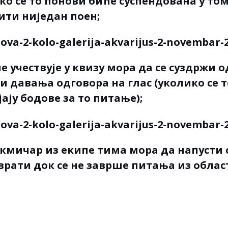
ко се то понови биће суспендована у том 
ити ниједан поен;
е учествује у квизу мора да се суздржи 
 давања одговора на глас (уколико се 
ају бодове за то питање);
акмичар из екипе тима мора да напусти с
врати док се не заврше питања из области