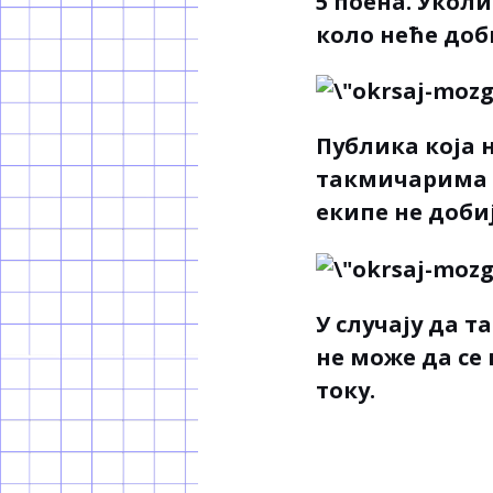
5 поена. Уколи
коло неће доб
Публика која н
такмичарима и
екипе не добиј
У случају да т
не може да се 
току.