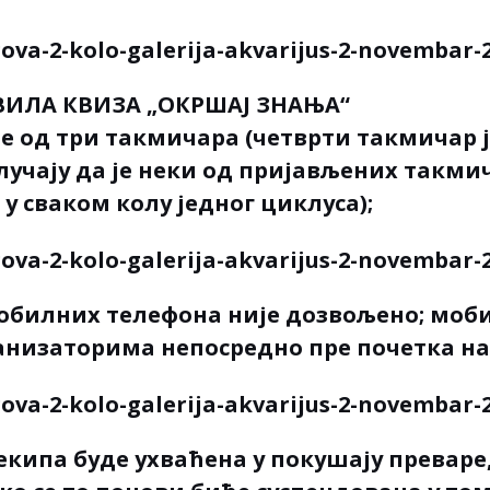
ИЛА КВИЗА „ОКРШАЈ ЗНАЊА“
оје од три такмичара (четврти такмичар 
случају да је неки од пријављених такми
 у сваком колу једног циклуса);
билних телефона није дозвољено; моб
ганизаторима непосредно пре почетка н
кипа буде ухваћена у покушају преваре, 