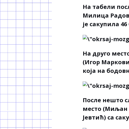
На табели пос
Милица Радов
је сакупила 46
На друго место
(Игор Маркови
која на бодов
После нешто с
место (Миљан
Јевтић) са сак