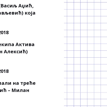
(Васиљ Аџић,
вљевић) која
 екипа Актива
н Алексић)
пали на треће
ић – Милан