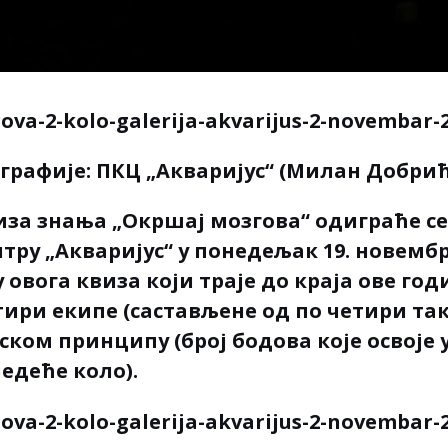
графије:
ПКЦ „Акваријус“ (Милан Добрић
иза знања „Окршај мозгова“ одиграће с
ру „Акваријус“ у понедељак 19. новембра
овога квиза који траје до краја ове год
тири екипе (састављене од по четири так
ском принципу (број бодова које освоје 
ледеће коло).