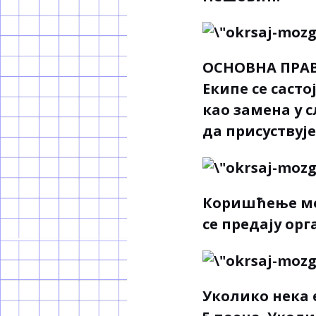
ОСНОВНА ПРАВ
Екипе се саст
као замена у 
да присуствује
Коришћење мо
се предају ор
Уколико нека е