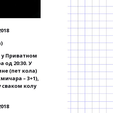
)
е у Приватном
 од 20:30. У
ине (пет кола)
мичара – 3+1),
у сваком колу