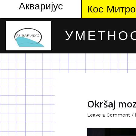
Акваријус
Кос Митро
УМЕТНОС
Оkršaj moz
Leave a Comment
/