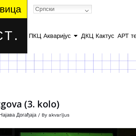
вица
Српски
Т.
ПКЦ Акваријус
ДКЦ Кактус
АРТ т
gova (3. kolo)
Најава Догађаја
/ By
akvarijus