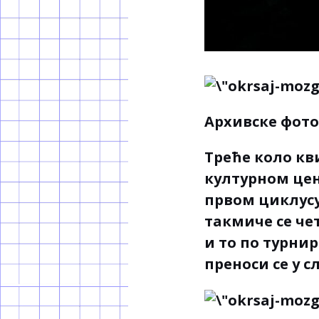
Архивске фото
Треће коло кв
културном цент
првом циклусу 
такмиче се че
и то по турнир
преноси се у с