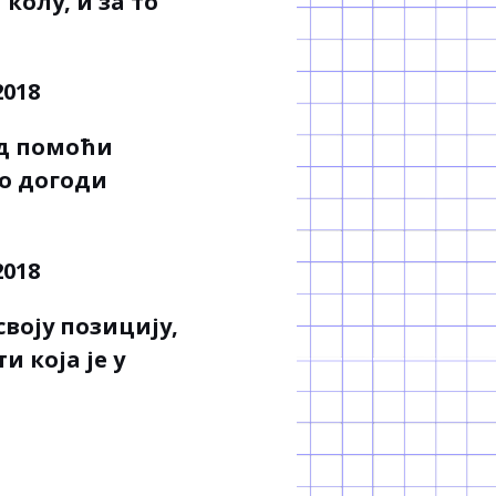
колу, и за то
од помоћи
то догоди
воју позицију,
 која је у