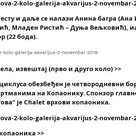
есту и даље се налази Анина багра (Ана
ћ, Младен Ристић – Дуња Вељковић), иа
 (22 бода).
ела, извештај (прво и друго коло) >>
циклуса обезбеђен је четвородневни бо
ртманима на Копаонику. Спонзор главн
ова“ је Chalet врхови копаоника.
 копаоника >>