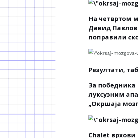
На четвртом м
Давид Павлови
поправили скор
Резултати, таб
За победника 
луксузним апа
„Окршаја мозг
Chalet врхови