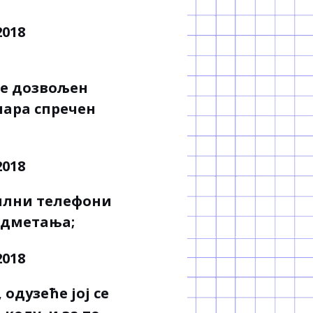
је дозвољен
чара спречен
илни телефони
адметања;
одузеће јој се