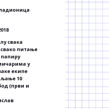
 кладионица
елу свака
а свако питање
а папиру
кмичарима у
ваке екипе
шљање 10
бод (први и
ислав