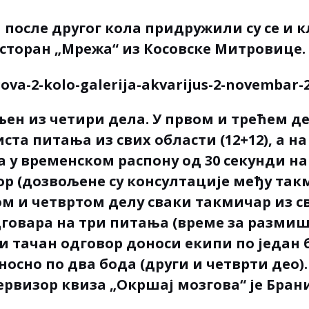
 после другог кола придружили су се и
есторан „Мрежа“ из Косовске Митровице.
љен из четири дела. У првом и трећем д
ста питања из свих области (12+12), а н
а у временском распону од 30 секунди н
р (дозвољене су консултације међу та
гом и четвртом делу сваки такмичар из с
говара на три питања (време за разми
ки тачан одговор доноси екипи по један 
носно по два бода (други и четврти део).
ервизор квиза „Окршај мозгова“ је Бран