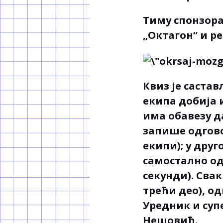
Тиму спонзора
„Октагон“ и р
Квиз је састав
екипа добија и
има обавезу д
запише одгово
екипи); у дру
самостално од
секунди). Сва
трећи део), од
Уредник и суп
Нешовић.