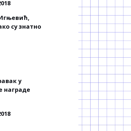
 Игњевић,
ко су знатно
равак у
е награде