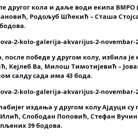
ле другог кола и даље води екипа ВМРО 
ановић, Родољуб Шћекић – Сташа Стојса
 бодова.
, после победе у другом колу, избила је
ћ, Кејлеб Вa, Милош Тимотијевић – Јова
ном салду сада има 43 бода.
лабијег издања у другом колу Ајдуци су 
 Илић, Слободан Поповић, Стефан Вучин
упљених 39 бодова.