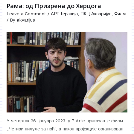
Рама: од Призрена до Херцога
Leave a Comment
/
АРТ tерапија
,
ПКЦ Акваријус
,
Филм
/ By
akvarijus
У четвртак 26. јануара 2023. у 7 Arte приказан је филм
„Четири пилуле за ноћ”, а након пројекције организован