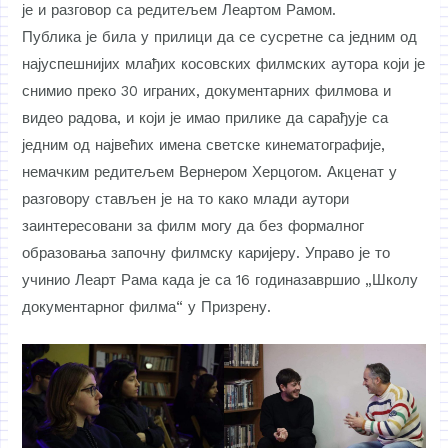
је и разговор са редитељем Леартом Рамом.
Публика је била у прилици да се сусретне са једним од
најуспешнијих млађих косовских филмских аутора који је
снимио преко 30 играних, документарних филмова и
видео радова, и који је имао прилике да сарађује са
једним од највећих имена светске кинематографије,
немачким редитељем Вернером Херцогом. Акценат у
разговору стављен је на то како млади аутори
заинтересовани за филм могу да без формалног
образовања започну филмску каријеру. Управо је то
учинио Леарт Рама када је са 16 годиназавршио „Школу
документарног филма“ у Призрену.