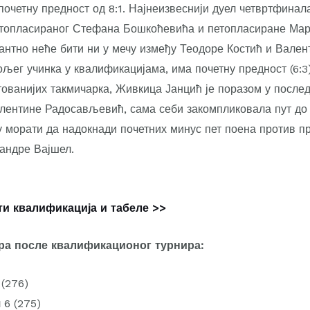
почетну предност од 8:1. Најнеизвеснији дуел четвртфинал
ртопласираног Стефана Бошкоћевића и петопласиране Мар
нтно неће бити ни у мечу између Теодоре Костић и Вале
ољег учинка у квалификацијама, има почетну предност (6:3)
тованијих такмичарка, Живкица Јанцић је поразом у после
лентине Радосављевић, сама себи закомпликовала пут до
у морати да надокнади почетних минус пет поена против
андре Вајшел.
и квалификација и табеле >>
ра после квалификационог турнира:
 (276)
 6 (275)