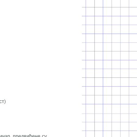
ст)
ичар, предвиђене су