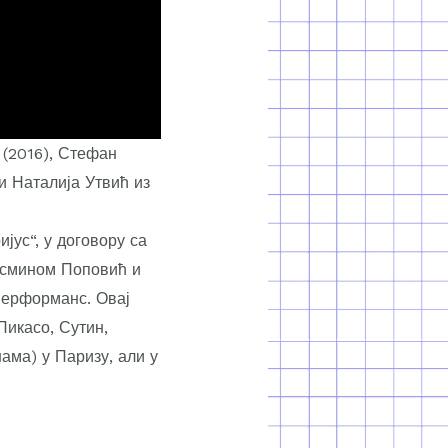
 (2016), Стефан
и Наталија Утвић из
ијус“, у договору са
Јасмином Поповић и
перформанс. Овај
икасо, Сутин,
ама) у Паризу, али у