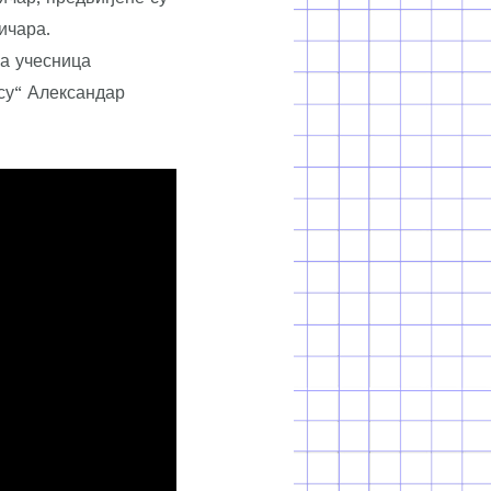
ичара.
ља учесница
су“ Александар