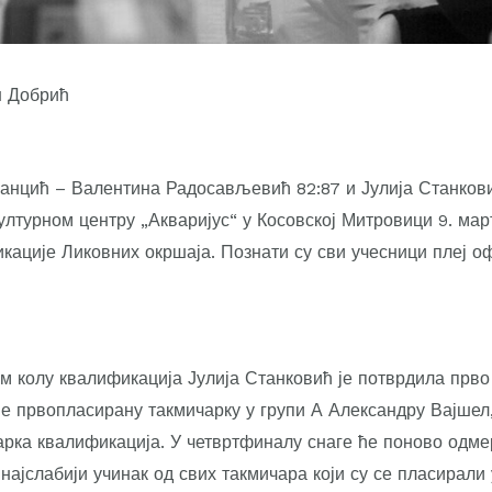
 Добрић
анцић – Валентина Радосављевић 82:87 и Јулија Станков
ултурном центру „Акваријус“ у Косовској Митровици 9. мар
кације Ликовних окршаја. Познати су сви учесници плеј оф
 колу квалификација Јулија Станковић је потврдила прво м
је првопласирану такмичарку у групи А Александру Вајшел, 
арка квалификација. У четвртфиналу снаге ће поново одме
 најслабији учинак од свих такмичара који су се пласирали