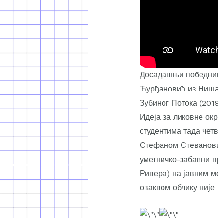
Досадашњи победници
Ђурђановић из Ниша 
Зубиног Потока (2019
Идеја за ликовне окр
студентима тада чет
Стефаном Стеванови
уметничко-забавни п
Ривера) на јавним м
оваквом облику није 