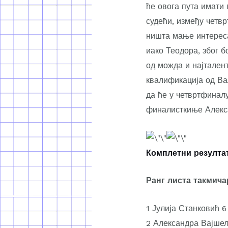
ће овога пута имати 
судећи, између четв
ништа мање интереса
иако Теодора, због б
од можда и најтален
квалификација од Ва
да ће у четвртфинал
финалисткиње Алекс
Комплетни резултат
Ранг листа такмича
1 Јулија Станковић 6
2 Александра Вајшел