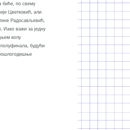
а биће, по свему
ије Цветковић, али
нтине Радосављевић,
. Иако важи за једну
дњем колу
 полуфинала, будући
 прошлогодишње