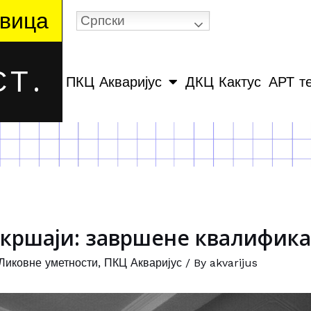
вица
Српски
Т.
ПКЦ Акваријус
ДКЦ Кактус
АРТ т
кршаји: завршене квалифика
Ликовне уметности
,
ПКЦ Акваријус
/ By
akvarijus