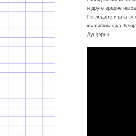
и друге вредне нагр
Погледајте и шта су
квалификација Јулиј
Дунђерин: