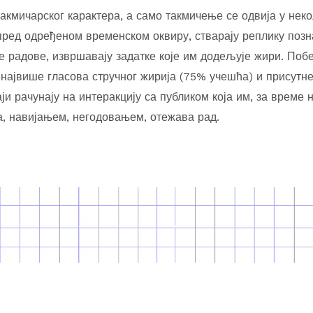
акмичарског карактера, а само такмичење се одвија у неко
пред одређеном временском оквиру, стварају реплику позн
 радове, извршавају задатке које им додељује жири. Побе
 највише гласова стручног жирија (75% учешћа) и присутн
и рачунају на интеракцију са публиком која им, за време 
, навијањем, негодовањем, отежава рад.