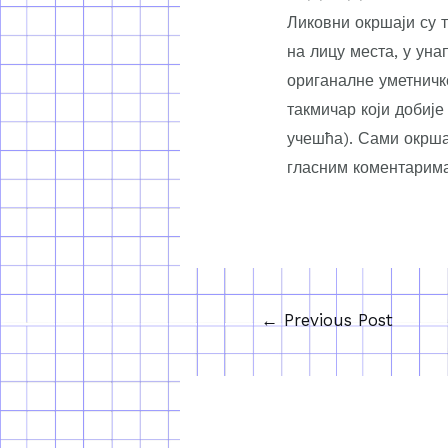
Ликовни окршаји су т
на лицу места, у уна
ориганалне уметничке
такмичар који добије
учешћа). Сами окршај
гласним коментарима
←
Previous Post