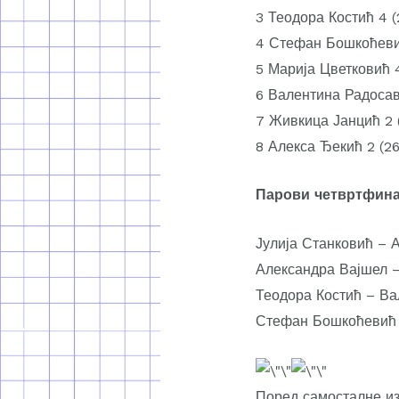
3 Теодора Костић 4 (
4 Стефан Бошкоћеви
5 Марија Цветковић 
6 Валентина Радоса
7 Живкица Јанцић 2 
8 Алекса Ђекић 2 (26
Парови четвртфина
Јулија Станковић – А
Александра Вајшел –
Теодора Костић – Ва
Стефан Бошкоћевић –
Поред самосталне из