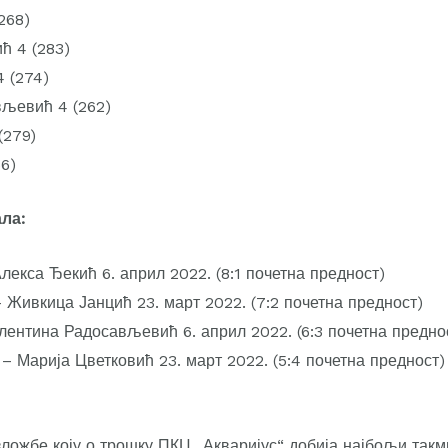
268)
ћ 4 (283)
4 (274)
вљевић 4 (262)
(279)
6)
ла:
лекса Ђекић 6. април 2022. (8:1 почетна предност)
 Живкица Јанцић 23. март 2022. (7:2 почетна предност)
лентина Радосављевић 6. април 2022. (6:3 почетна предно
 Марија Цветковић 23. март 2022. (5:4 почетна предност)
ложбе коју о трошку ПКЦ „Акваријус“ добија најбољи такм