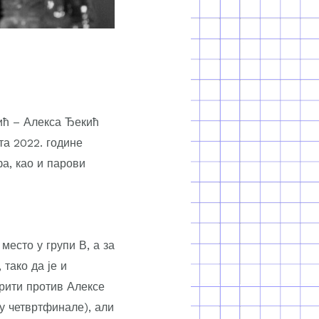
ић – Алекса Ђекић
та 2022. године
а, као и парови
есто у групи В, а за
тако да је и
рити против Алексе
 у четвртфинале), али