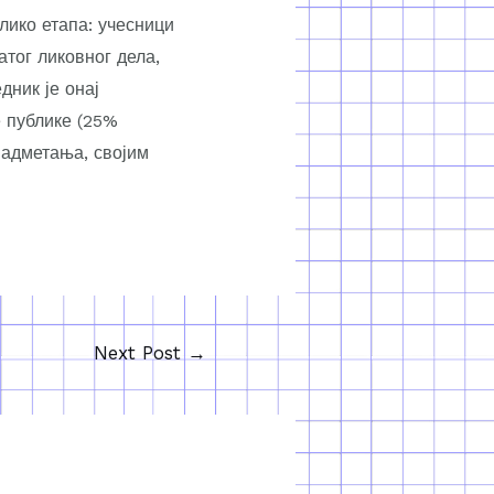
лико етапа: учесници
атог ликовног дела,
дник је онај
е публике (25%
надметања, својим
Next Post
→