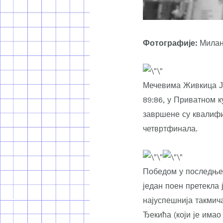
Фотографије:
Милан
Мечевима Живкица Ј
89:86, у Приватном к
завршене су квалифи
четвртфинала.
Победом у последњем
један поен претекла 
најуспешнија такмич
Ђекића (који је имао