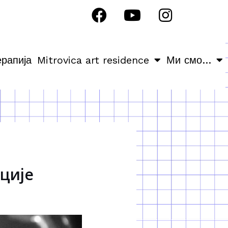
ерапија
Mitrovica art residence
Ми смо…
ције