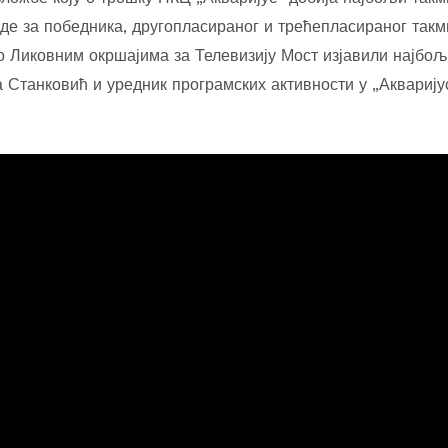
аде за победника, другопласираног и трећепласираног такм
 о Ликовним окршајима за Телевизију Мост изјавили најбо
а Станковић и уредник програмских активности у „Акварију