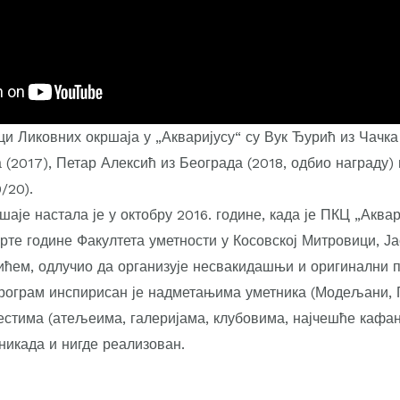
 Ликовних окршаја у „Акваријусу“ су Вук Ђурић из Чачка
(2017), Петар Алексић из Београда (2018, одбио награду) 
/20).
шаје настала је у октобру 2016. године, када је ПКЦ „Аквар
врте године Факултета уметности у Косовској Митровици, 
ћем, одлучио да организује несвакидашњи и оригинални 
рограм инспирисан је надметањима уметника (Модељани, П
естима (атељеима, галеријама, клубовима, најчешће кафан
никада и нигде реализован.