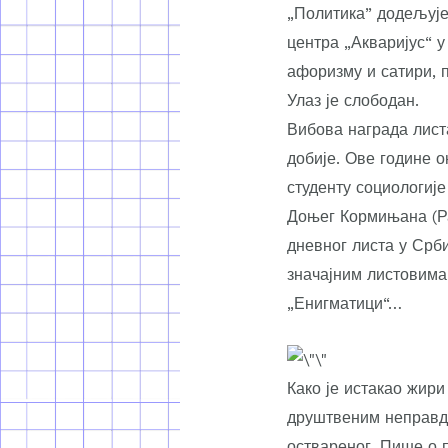
„Политика” додељује
центра „Акваријус“ у
афоризму и сатири, 
Улаз је слободан.
Вибова награда листа
добије. Ове године 
студенту социологиј
Доњег Кормињана (Ра
дневног листа у Срб
значајним листовима 
„Енигматици“…
Како је истакао жир
друштвеним неправда
оствареног. Пише о 