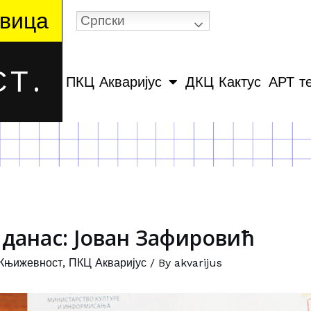
вица
Српски
Т.
ПКЦ Акваријус
ДКЦ Кактус
АРТ т
данас: Јован Зафировић
Књижевност
,
ПКЦ Акваријус
/ By
akvarijus