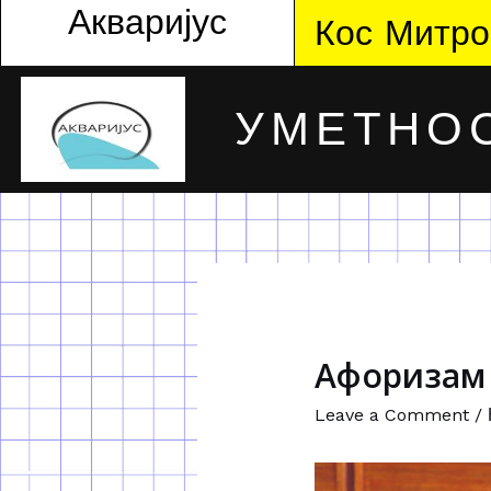
Акваријус
Кос Митро
УМЕТНОС
Афоризам 
Leave a Comment
/