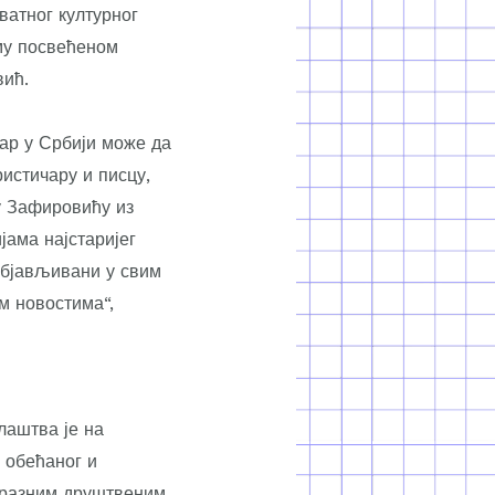
ватног културног
аму посвећеном
вић.
чар у Србији може да
истичару и писцу,
у Зафировићу из
јама најстаријег
објављивани у свим
м новостима“,
лаштва је на
 обећаног и
 разним друштвеним