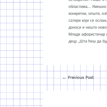
областима… Умешно и
конкретни, општи, оз
сатири који се ослањ
доноси и нешто ново,
Млади афористичар и
децу „Шта ћеш да бу
←
Previous Post