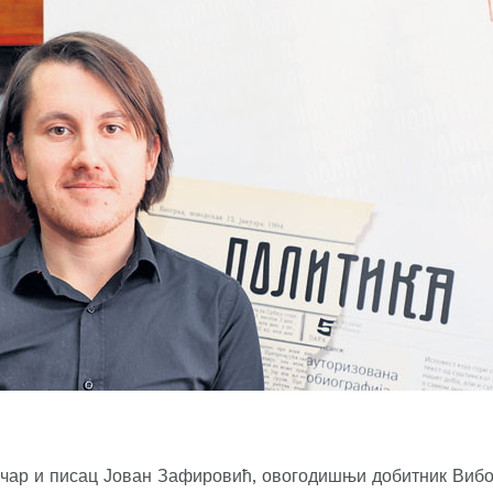
чар и писац Јован Зафировић, овогодишњи добитник Вибов