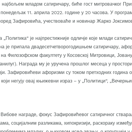
 најбољем младом сатиричару, биће гост митровачког При
 понедељак 11. априла 2022. године у 20 часова. У прогр
поред Зафировића, учествоваће и новинар Жарко Јоксимо
 „Политика“ је најпрестижније одличје које млади сатири
она је припала двадесетчетворогодишњем сатиричару, афор
е на Филозофском факултету у Косовској Митровици, Јован
нилуг). Награда му је уручена прошлог месеца у простори
ији. Зафировићеви афоризми су током претходних година 
који негују овај књижевни израз – у „Политици“, „Вечерњи
и Вибове награде, фокус Зафировићевог сатиричног ствара
ма, социјалним разликама, хипокризији, раскораку између
проблемима младих, о њиховом исељавању, о корупцији у