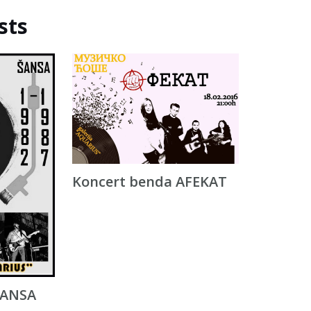
sts
Koncert benda AFEKAT
ŠANSA