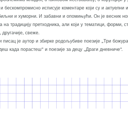
 бескомпромисно исписује коментаре који су и актуелни 
биљни и хуморни. И забавни и опомињући. Он је весник нов
а на традицију претходника, али који у тематици, форми, с
 другачије, свеже.
 писац је аутор и збирке родољубиве поезије „Три божура”
деш када порастеш” и поезије за децу „Драги дневниче”.