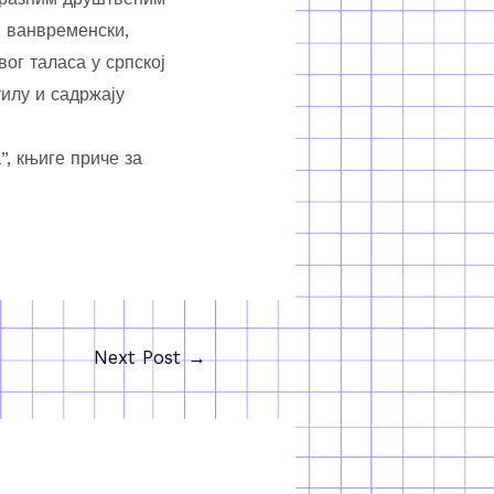
и ванвременски,
ог таласа у српској
тилу и садржају
, књиге приче за
Next Post
→