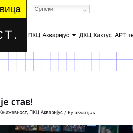
вица
Српски
Т.
ПКЦ Акваријус
ДКЦ Кактус
АРТ т
е став!
Књижевност
,
ПКЦ Акваријус
/ By
akvarijus