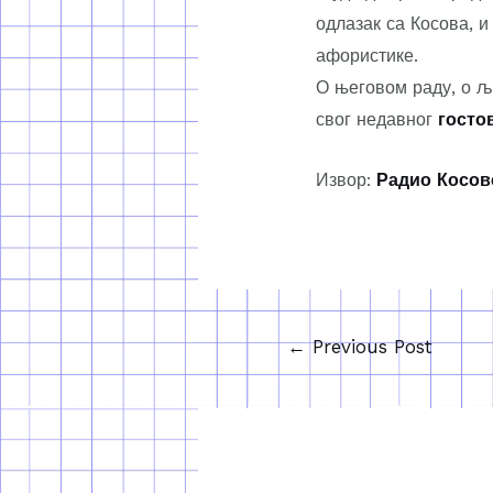
одлазак са Косова, и
афористике.
О његовом раду, о љ
свог недавног
госто
Извор:
Радио Косов
←
Previous Post