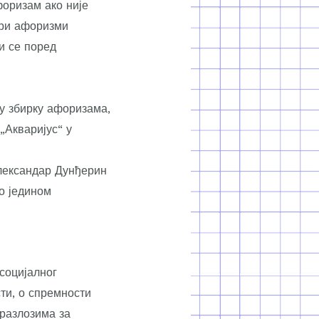
форизам ако није
бри афоризми
и се поред
у збирку афоризама,
„Акваријус“ у
лександар Дунђерин
о једином
социјалног
ти, о спремности
разлозима за