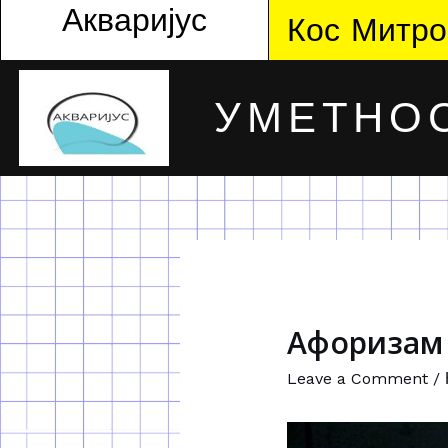
Акваријус
Кос Митро
УМЕТНОС
Афоризам ј
Leave a Comment
/