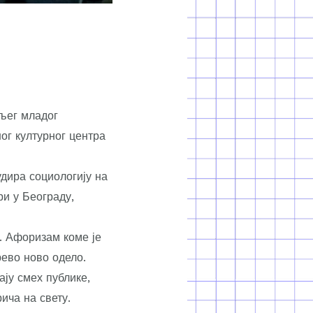
љег младог
ног културног центра
дира социологију на
ри у Београду,
. Афоризам коме је
рево ново одело.
ју смех публике,
ича на свету.