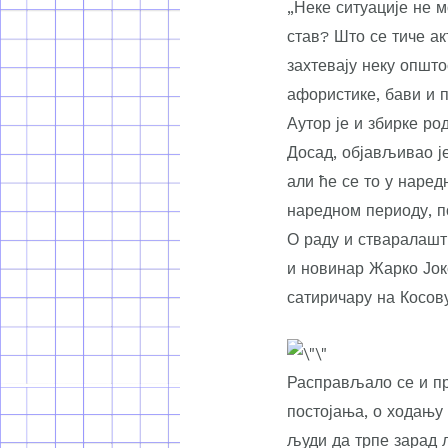
„Неке ситуације не м
став? Што се тиче а
захтевају неку општо
афористике, бави и п
Аутор је и збирке ро
Досад, објављивао ј
али ће се то у наре
наредном периоду, п
О раду и стваралашт
и новинар Жарко Јок
сатиричару на Косову
Расправљало се и пр
постојања, о ходању
људи да трпе зарад 