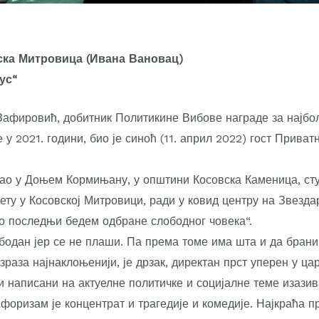
ска Митровица (Ивана Вановац)
ус“
афировић, добитник Политикине Вибове награде за најбо
у 2021. години, био је синоћ (11. април 2022) гост Приват
ао у Доњем Кормињану, у општини Косовска Каменица, сту
ту у Косовској Митровици, ради у ковид центру на Звезда
 то последњи бедем одбране слободног човека“.
бодан јер се не плаши. Па према томе има шта и да брани
зраза најнаклоњенији, је дрзак, директан прст уперен у ца
 написани на актуелне политичке и социјалне теме изазива
Афоризам је концентрат и трагедије и комедије. Најкраћа пр