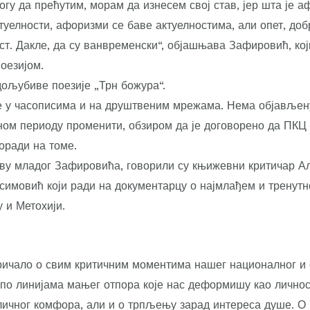
огу да прећутим, морам да изнесем свој став, јер шта је а
ктуелности, афоризми се баве актуелностима, али опет, до
ст. Дакле, да су ванвременски“, објашњава Зафировић, кој
оезијом.
дољубиве поезије „Трн божура“.
е у часописима и на друштвеним мрежама. Нема објављен
дном периоду променити, обзиром да је договорено да ПКЦ 
оради на томе.
ву младог Зафировића, говорили су књижевни критичар А
симовић који ради на документарцу о најмлађем и тренутн
 и Метохији.
ичало о свим критичним моментима нашег националног и 
 по линијама мањег отпора које нас деформишу као личнос
личног комфора, али и о трпљењу зарад интереса душе. О 