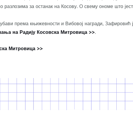
 о разлозима за останак на Косову. О свему ономе што јес
убави према књижевности и Вибовој награди, Зафировић ј
вања на Радију Косовска Митровица >>
.
ска Митровица >>