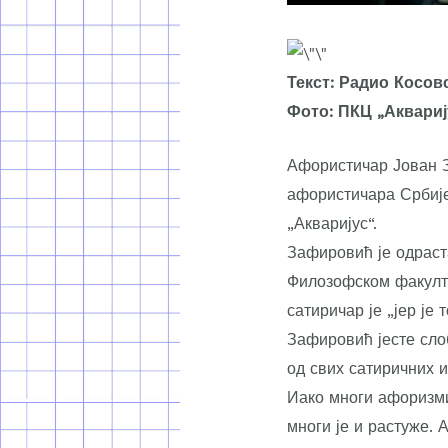
Текст: Радио Косов
Фото: ПКЦ „Аквариј
Афористичар Јован З
афористичара Србије 
„Акваријус“.
Зафировић је одраст
Филозофском факулте
сатиричар је „јер је
Зафировић јесте сло
од свих сатиричних и
Иако многи афоризми
многи је и растуже. 