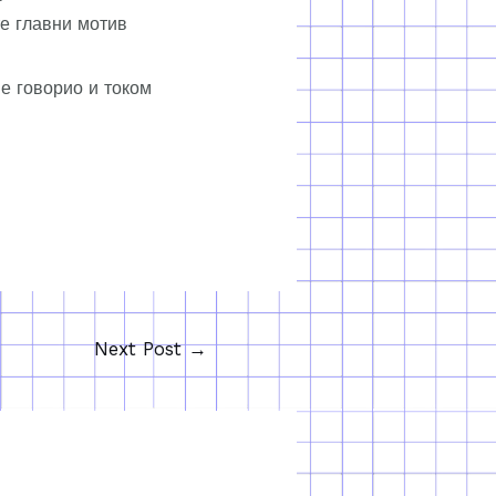
те главни мотив
е говорио и током
Next Post
→