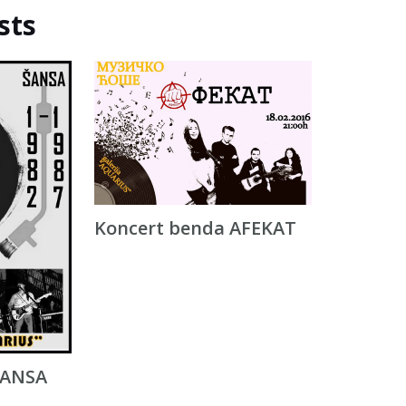
sts
Koncert benda AFEKAT
ŠANSA