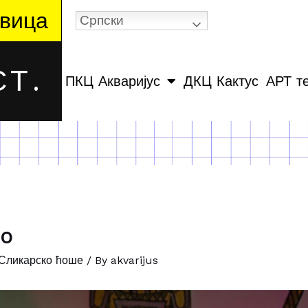
вица
Српски
Т.
ПКЦ Акваријус
ДКЦ Кактус
АРТ т
to
Сликарско ћоше
/ By
akvarijus