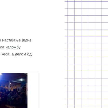
е настајање једне
ила изложбу.
кеса, а делом од