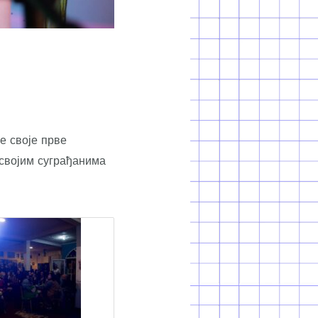
е своје прве
 својим суграђанима