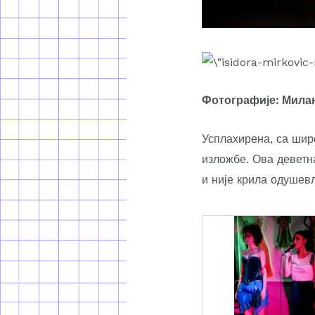
Фотографије: Мила
Усплахирена, са шир
изложбе. Ова деветн
и није крила одушев