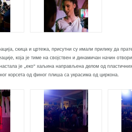
ција, скица и цртежа, присутни су имали прилику да прат
ције, која је тиме на својствен и динамичан начин отвор
настала је „еко“ хаљина направљена делом од пластичних 
ог корсета од финог плиша са украсима од циркона.