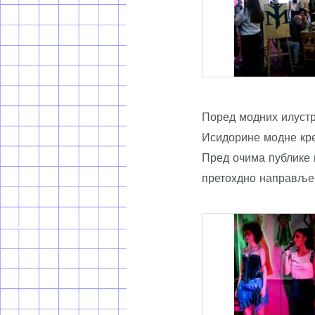
Поред модних илустра
Исидорине модне креа
Пред очима публике 
претохдно направљен