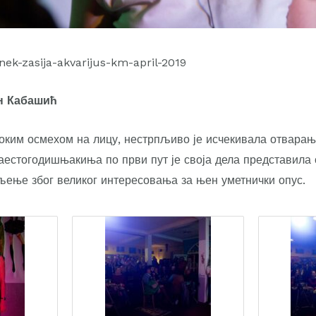
н Кабашић
оким осмехом на лицу, нестрпљиво је исчекивала отварањ
аестогодишњакиња по први пут је своја дела представила
љење због великог интересовања за њен уметнички опус.