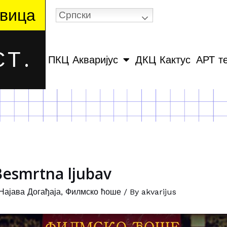
вица
Српски
Т.
ПКЦ Акваријус
ДКЦ Кактус
АРТ т
Besmrtna ljubav
Најава Догађаја
,
Филмско ћоше
/ By
akvarijus