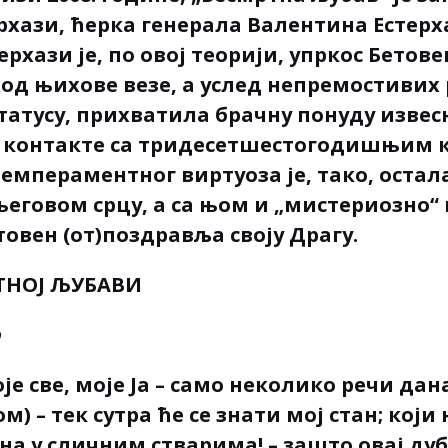
рхази, ћерка генерала Валентина Естерх
рхази је, по овој теорији, упркос Бетове
од њихове везе, а услед непремостивих 
атусу, прихватила брачну понуду извес
е контакте са тридесетшестогодишњим 
емпераментног виртуоза је, тако, остал
његовом срцу, а са њом и „мистериозно“
товен (от)поздравља своју Драгу.
ТНОЈ ЉУБАВИ
је све, моје Ја – само неколико речи дана
м) – тек сутра ће се знати мој стан; који
на у сличним стварима! – зашто овај дуб