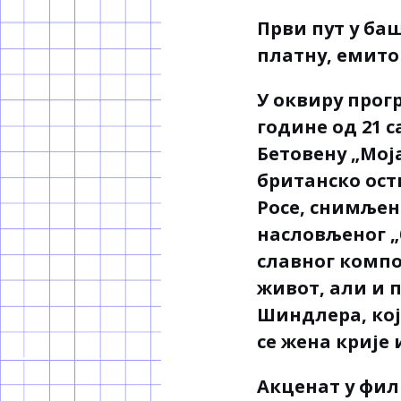
Први пут у ба
платну, емито
У оквиру прогр
године од 21 
Бетовену „Мој
британско ост
Росе, снимљен
насловљеног „
славног компо
живот, али и 
Шиндлера, кој
се жена крије 
Акценат у фил