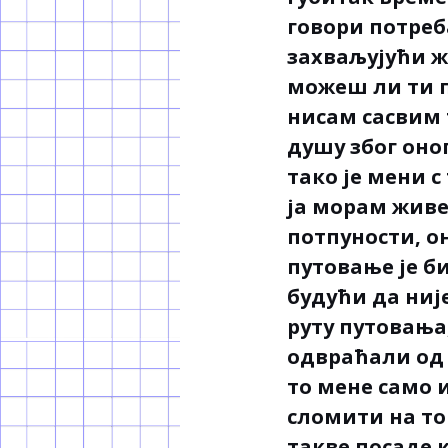
говори потреб
захваљујући ж
можеш ли ти п
нисам сасвим 
душу због оног
тако је мени с
ја морам живет
потпуности, он
путовање је бил
будући да ниј
руту путовања
одвраћали од 
то мене само и
сломити на том
такве посаде к