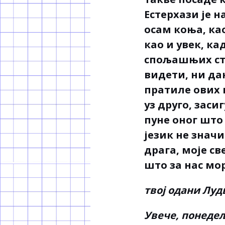
Естерхази је 
осам коња, као
као и увек, ка
спољашњих ств
видети, ни дан
пратиле ових 
уз друго, зас
пуне оног што
језик не значи
драга, моје св
што за нас мор
твој одани Луд
Увече, понедеља