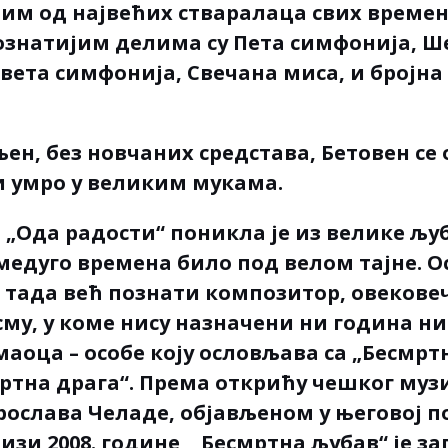
ним од највећих стваралаца свих времен
знатијим делима су Пета симфонија, Ш
вета симфонија, Свечана миса, и бројна
љен, без новчаних средстава, Бетовен се
 умро у великим мукама.
 „Ода радости“ поникла је из велике љ
имедуго времена било под велом тајне. 
 тада већ познати композитор, овековеч
у, у коме нису назначени ни година ни
аоца – особе коју ословљава са „Бесмрт
ртна драга“. Према открићу чешког муз
рослава Челаде, објављеном у његовој 
зи 2008. године, „Бесмртна љубав“ је з