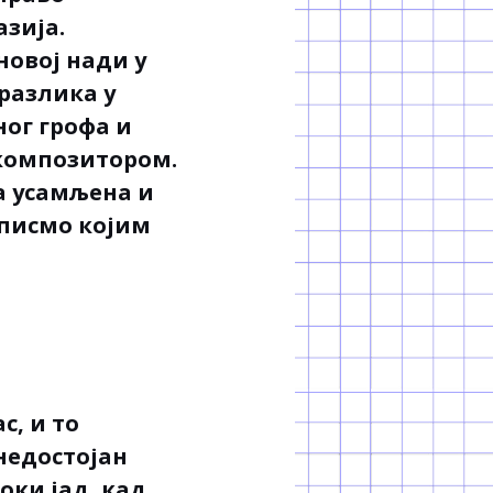
азија.
новој нади у
разлика у
ног грофа и
композитором.
а усамљена и
 писмо којим
с, и то
 недостојан
оки јад, кад