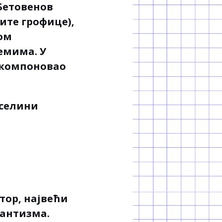
Бетовенов
ите грофице),
ом
емима. У
е компоновао
оселини
тор, највећи
мантизма.