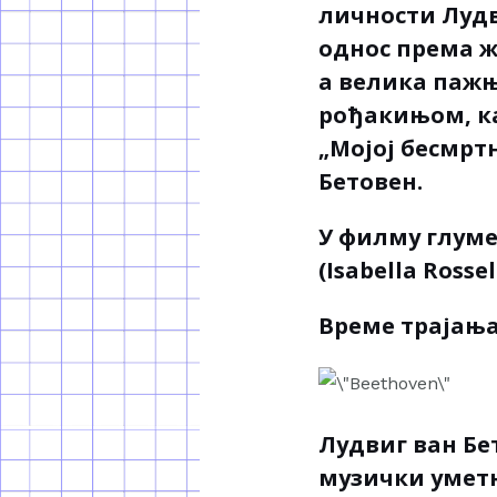
личности Лудв
однос према ж
а велика пажњ
рођакињом, ка
„Мојој бесмрт
Бетовен.
У филму глуме
(Isabella Rosse
Време трајања
Лудвиг ван Бе
музички умет