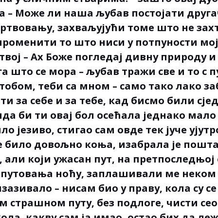
а – Може ли наша љубав постојати друга
ртвовању, захваљујући томе што не захт
роменити то што ниси у потпуности моја
твој – Ах Боже погледај дивну природу и
а што се мора – љубав тражи све и то с 
 тобом, теби са мном – само тако лако 
и за себе и за тебе, кад бисмо били сје
да би ти овај бол осећала једнако мало к
о језиво, стигао сам овде тек јуче ујутро
е било довољно коња, изабрала је пошта
, али који ужасан пут, на претпоследњој
путовања ноћу, заплашивали ме неком 
зазивало – нисам био у праву, кола су с
 страшном путу, без подлоге, чисти сеос
ола, какву сам ја имао, остао бих да леж