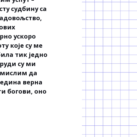
сту судбину са
задовољство,
 ових
рно ускоро
ту које су ме
била тик једно
груди су ми
д мислим да
 једина верна
ти богови, оно