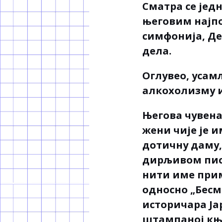
Сматра се јед
његовим најпо
симфонија, Де
дела.
Оглувео, усам
алкохолизму и
Његова чувена
жени чије је 
дотичну даму,
дирљивом писм
нити име прим
односно „Бесм
историчара Ја
штампаној књи