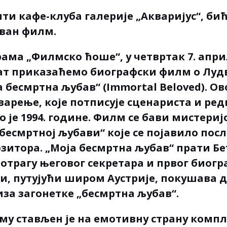
шти кафе-клуба галерије „Акваријус“, би
ван филм.
ама „Филмско ћоше“, у четвртак 7. април
сат приказаћемо биографски филм о Луд
а бесмртна љубав“ (Immortal Beloved). О
варење, које потписује сценариста и ре
o је 1994. године. Филм се бави мистери
бесмртној љубави“ које се појавило пос
зитора. „Моја бесмртна љубав“ прати Б
потрагу његовог секретара и првог биог
и, путујући широм Аустрије, покушава д
иза загонетке „бесмртна љубав“.
му стављен је на емотивну страну комп