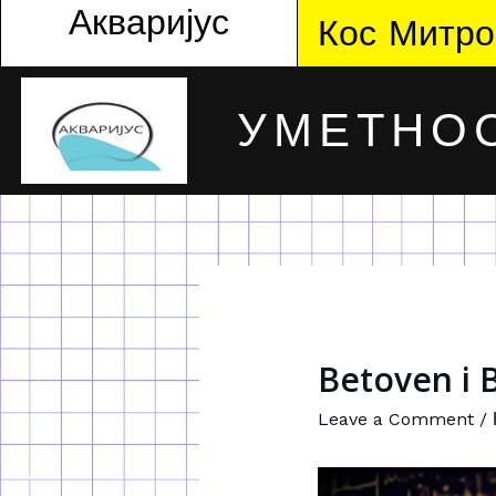
Акваријус
Кос Митро
УМЕТНОС
Betoven i 
Leave a Comment
/