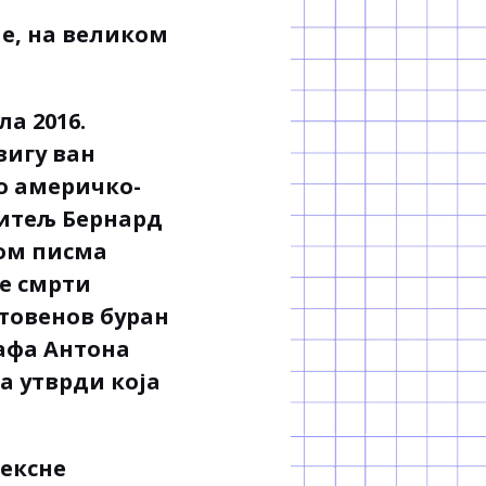
ће, на великом
а 2016.
вигу ван
во америчко-
дитељ Бернард
јом писма
ле смрти
етовенов буран
рафа Антона
а утврди која
лексне