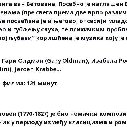
ига ван Бетовена. Посебно је наглашен 
енама (пре свега према две врло различ
а посвећена је и његовој опсесији млад
о и губљењу слуха, те психичким пробл
ној љубави“ коришћена је музика коју ј
 Гари Олдман (Gary Oldman), Изабела Р
llini), Jeroen Krabbe…
 филма: 121 минут.
товен
(1770-1827) је био немачки компози
ник у периоду између класицизма и ро