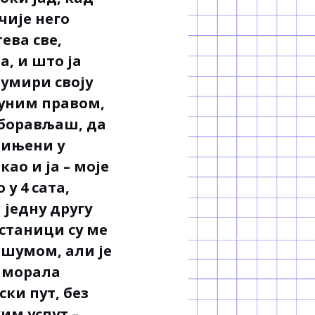
чије него
ева све,
, и што ја
 умири своју
пуним правом,
заборављаш, да
дињени у
ао и ја – моје
 у 4 сата,
 једну другу
 станици су ме
шумом, али је
е морала
ки пут, без
им успут –