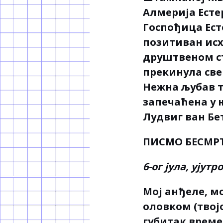
Алмерија Есте
Госпођица Есте
позитиван исх
друштвеном ст
прекинула св
Нежна љубав т
запечаћена у 
Лудвиг ван Бе
ПИСМО БЕСМР
6-ог јула, ујутро
Мој анђеле, мо
оловком (твојо
губитак време