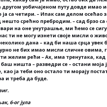
на другом уобичајеном путу довде имао и
 ја са четири. – Ипак сам делом осећао 
д нешто срећно пребродим. – сад брзо са
ари на оне унутрашње, ми ћемо се сигу
ас ти не могу изнети своје мисли о живо
неколико дана – кад би наша срца увек 
игурно не бих имао мисли сличне овима, 
 ти желим рећи – Ах, има тренутака, ка
 баш ништа – разведри се – остани моја
е, као ја теби оно остало ти морају поста
а и треба да буде.
виг.
к, 6-ог јула