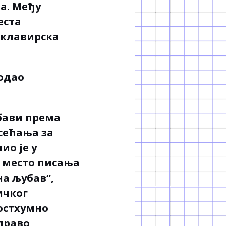
а. Међу
еста
 клавирска
 одао
убави према
Осећања за
ио је у
 место писања
на љубав“,
ичког
постхумно
аправо