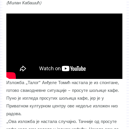
(Милан Кабашић)
Изложба „Талог“ Анђеле Томић настала је из спонтане,
готово свакодневне ситуације – просуте шољице кафе.
Пуно је изгледа просутих шољица кафе, јер је у
Приватном културном центру ове недеље изложен низ
радова.
„Ова изложба је настала случајно. Тачније од просуте