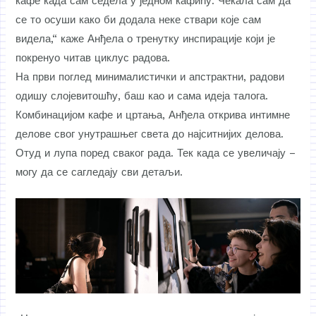
кафе када сам седела у једном кафићу. Чекала сам да
се то осуши како би додала неке ствари које сам
видела,“ каже Анђела о тренутку инспирације који је
покренуо читав циклус радова.
На први поглед минималистички и апстрактни, радови
одишу слојевитошћу, баш као и сама идеја талога.
Комбинацијом кафе и цртања, Анђела открива интимне
делове свог унутрашњег света до најситнијих делова.
Отуд и лупа поред сваког рада. Тек када се увеличају –
могу да се сагледају сви детаљи.