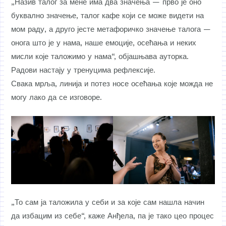
„Назив талог за мене има два значења — прво је оно
буквално значење, талог кафе који се може видети на
мом раду, а друго јесте метафоричко значење талога —
онога што је у нама, наше емоције, осећања и неких
мисли које таложимо у нама“, објашњава ауторка.
Радови настају у тренуцима рефлексије.
Свака мрља, линија и потез носе осећања које можда не
могу лако да се изговоре.
„То сам ја таложила у себи и за које сам нашла начин
да избацим из себе“, каже Анђела, па је тако цео процес