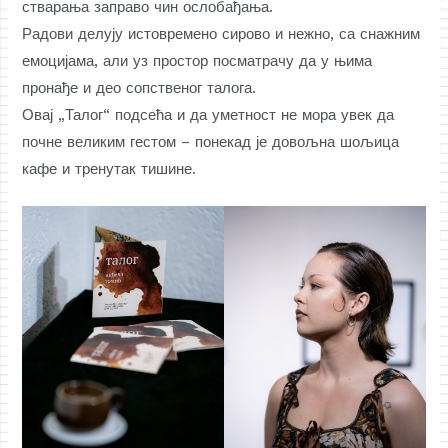
стварања заправо чин ослобађања.
Радови делују истовремено сирово и нежно, са снажним
емоцијама, али уз простор посматрачу да у њима
пронађе и део сопственог талога.
Овај „Талог“ подсећа и да уметност не мора увек да
почне великим гестом – понекад је довољна шољица
кафе и тренутак тишине.