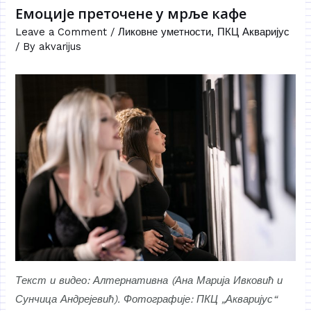
Емоције преточене у мрље кафе
Leave a Comment
/
Ликовне уметности
,
ПКЦ Акваријус
/ By
akvarijus
Текст и видео: Алтернативна (Ана Марија Ивковић и
Сунчица Андрејевић). Фотографије: ПКЦ „Акваријус“