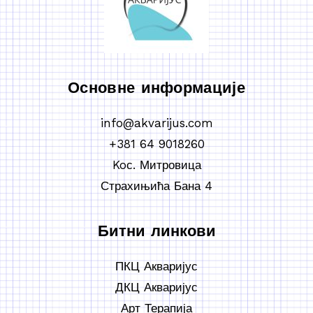
Основне информације
info@akvarijus.com
+381 64 9018260
Koс. Митровица
Страхињића Бана 4
Битни линкови
ПКЦ Акваријус
ДКЦ Акваријус
Арт Терапија