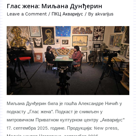
Глас жена: Миљана Дунђерин
Leave a Comment
/
ПКЦ Акваријус
/ By
akvarijus
Миљана Дунђерин била је гошћа Александре Ничић у
подкасту „Глас жена“. Подкаст је снимљен у
митровичком Приватном културном центру „Акваријус“
17. септембра 2025. године. Продукција: New press,