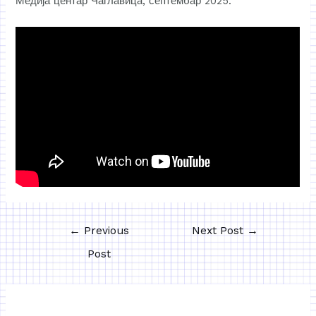
Медија центар Чаглавица, септембар 2025.
←
Previous
Next Post
→
Post