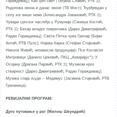
Гораждевац);
Као цео свет
(Татјана Славић, РТК 2);
Родопова звона и данас звоне
(ТВ Мост);
Ђурђевдан у
селу ког више нема
(Александра Јовановић, РТК 2);
Чувари српског наслеђа у Румунији
(Синиша Костић,
РТК 2);
Бехар младог повратника
(Дарко Димитријевић,
Радио Гораждевац);
Света Петка чува Грнчар
(Бојан
Антић, РТВ Пулс);
Нојева барка
(Стефан Стојковић-
Никола Живић, независна продукција);
Пси Косовске
Митровице
(Данило Цековић, ПКЦ „Акваријус“);
У
Осојану
(Драгана Пајовић, РТК 2);
Музиком кроз
стварност
(Дарко Димитријевић, Радио Гораждевац);
Музика спаја људе – Медимус
(Јасмина Стојковић, РТВ
Грачаница).
РЕВИЈАЛНИ ПРОГРАМ:
Дуго путовање у рат (Милош Шкундрић)