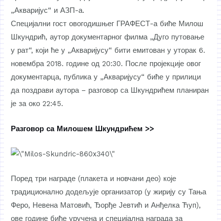
„Акваријус“ и АЗП-а.
Специјални гост овогодишњег ГРАФЕСТ-а биће Милош
Шкундрић, аутор документарног филма „Дуго путовање
у рат“, који ће у „Акваријусу“ бити емитован у уторак 6.
новембра 2018. године од 20:30. После пројекције овог
документарца, публика у „Акваријусу“ биће у прилици
да поздрави аутора – разговор са Шкундрићем планиран
је за око 22:45.
Разговор са Милошем Шкундрићем >>
Поред три награде (плакета и новчани део) које
традиционално додељује организатор (у жирију су Тања
Феро, Невена Матовић, Ђорђе Јевтић и Анђелка Ћуп),
ове године биће уручена и специјална награда за