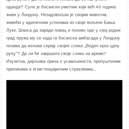
оданде? Суле је босански уметник који већ 40 година
живи у Лондону. Незадовољан је својим животом,
живећи у идиличним успонама из своје вољене Бања
Луке. Шанса да заради новац и поново оде у свој родни
град пружа му се када га босанска амбасада у Лондону
позива да изложи серију својих слика „Водич кроз црну
рупу“? Да ли ће завршити своје слике на време?
Изузетна, дирљива прича о усамљености, пропуштеним
приликама и егзистенцијалним страховима…