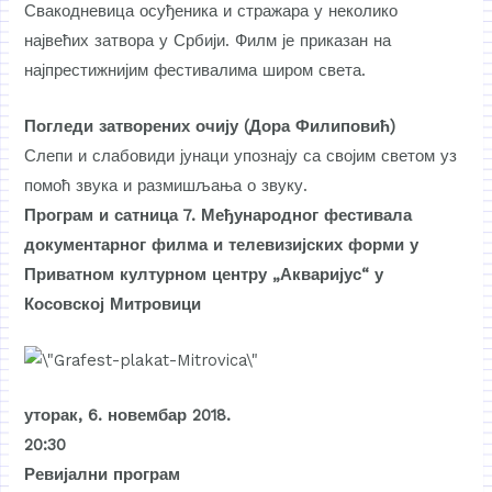
Свакодневица осуђеника и стражара у неколико
највећих затвора у Србији. Филм је приказан на
најпрестижнијим фестивалима широм света.
Погледи затворених очију (Дора Филиповић)
Слепи и слабовиди јунаци упознају са својим светом уз
помоћ звука и размишљања о звуку.
Програм и сатница 7. Међународног фестивала
документарног филма и телевизијских форми у
Приватном културном центру „Акваријус“ у
Косовској Митровици
уторак, 6. новембар 2018.
20:30
Ревијални програм