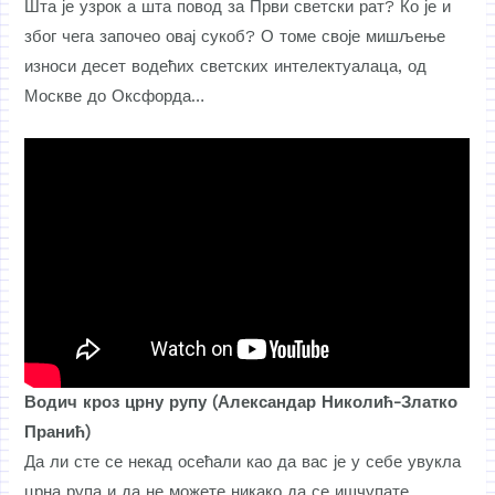
Шта је узрок а шта повод за Први светски рат? Ко је и
због чега започео овај сукоб? О томе своје мишљење
износи десет водећих светских интелектуалаца, од
Москве до Оксфорда…
Водич кроз црну рупу (Александар Николић-Златко
Пранић)
Да ли сте се некад осећали као да вас је у себе увукла
црна рупа и да не можете никако да се ишчупате