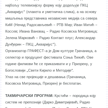
најбољу телевизијску форму коју додељује ПКЦ
„Акваријус“ (плакета и уметничка слика), а на основу
мишљења представника независних медија са севера
КиМ (Ненад Радосављевић – РТВ Мир; Иван Митић –
Коссев; Ивана Вановац – Радио Косовска Митровица;
Јелена Марковић – Радио Контакт плус; Александар
Дунђерин – ПКЦ „Акваријус“).
Организатор ГРАФЕСТ-а је Дом културе Грачаница, а
селектор и продуцент фестивала Соња Ђекић. Ове
године филмови ће се приказивати и у Призрену, у
Богословији „Свети Кирило и Методије“.
Улаз на све пројекције и дешавања (Грачаница,
Косовска Митровица, Призрен) је бесплатан.
ТАКМИЧАРСКИ ПРОГРАМ:
Крстићи – породица коју
систем не препознаје
(Дарко Димитријевић, Радио