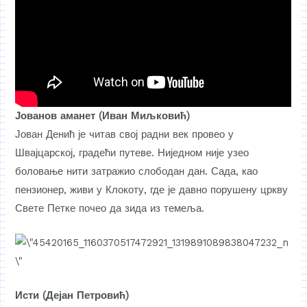
Јованов аманет (Иван Миљковић)
Јован Денић је читав свој радни век провео у
Швајцарској, градећи путеве. Ниједном није узео
боловање нити затражио слободан дан. Сада, као
пензионер, живи у Клокоту, где је давно порушену цркву
Свете Петке почео да зида из темеља.
Исти (Дејан Петровић)