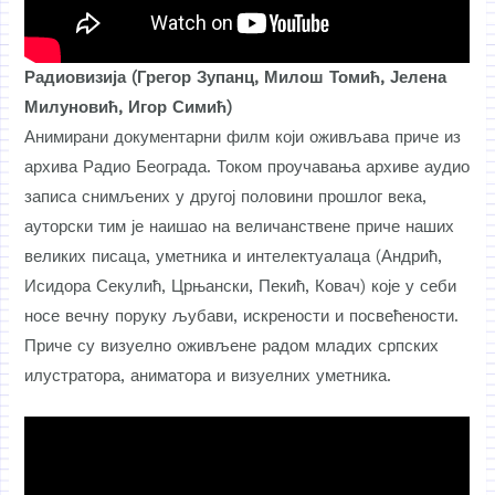
Радиовизија (Грегор Зупанц, Милош Томић, Јелена
Милуновић, Игор Симић)
Анимирани документарни филм који оживљава приче из
архива Радио Београда. Током проучавања архиве аудио
записа снимљених у другој половини прошлог века,
ауторски тим је наишао на величанствене приче наших
великих писаца, уметника и интелектуалаца (Андрић,
Исидора Секулић, Црњански, Пекић, Ковач) које у себи
носе вечну поруку љубави, искрености и посвећености.
Приче су визуелно оживљене радом младих српских
илустратора, аниматора и визуелних уметника.