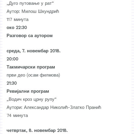
„Дуго путовање у рат“
Аутор: Милош Шкундрић
117 минута
око 22:30
Разговор са аутором
среда, 7. новембар 2018.
20:00
Такмичарски програм
први део (осам филмова)
21:30
Ревијални програм
„Водич кроз црну рупу“
Аутори: Александар Николић-Златко Пранић
74 минута
четвртак, 8. новембар 2018.