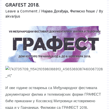
GRAFEST 2018.
Leave a Comment
/
Најава Догађаја
,
Филмско ћоше
/ By
akvarijus
И ове године остварења са Међународног фестивала
документарног филма и телевизијских форми ГРАФЕСТ
биће приказани у Косовској Митровици истовремено
када и у Грачаници. Филмови са ГРАФЕСТ 2018.