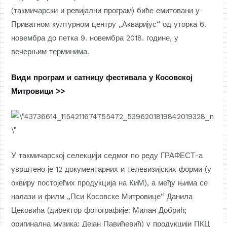
(такмичарски и ревијални програм) биће емитовани у
Приватном културном центру „Акваријус“ од уторка 6.
новембра до петка 9. новембра 2018. године, у
вечерњим терминима.
Види програм и сатницу фестивала у Косовској
Митровици >>
У такмичарској селекцији седмог по реду ГРАФЕСТ-а
уврштено је 12 документарних и телевизијских форми (у
оквиру постојећих продукција на КиМ), а међу њима се
налази и филм „Пси Косовске Митровице“ Данила
Цековића (директор фотографије: Милан Добрић;
оригинална музика: Дејан Павићевић) у продукцији ПКЦ