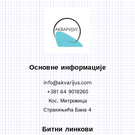
Основне информације
info@akvarijus.com
+381 64 9018260
Koс. Митровица
Страхињића Бана 4
Битни линкови