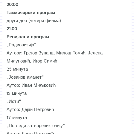
20:00
Такмичарски програм
други део (четири филма)
21:00
Ревијални програм
„Радиовизија“
Аутори: Грегор Зупанц, Милош Томић, Јелена
Милуновић, Игор Симић
25 минута
„Јованов аманет“
Аутор: Иван Миљковић
12 минута
„Исти“
Аутор: Дејан Петровић
17 минута
„Погледи затворених очију“
Аутор: Дејан Петровић