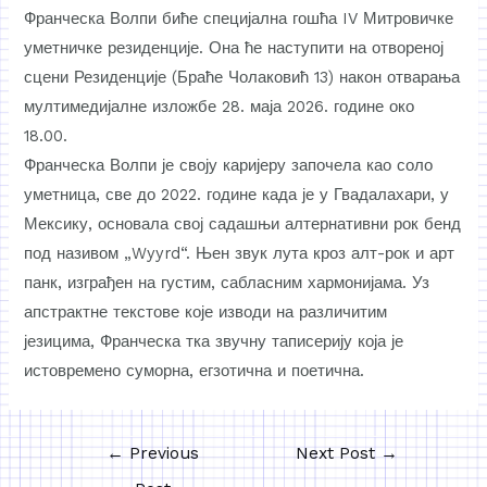
Франческа Волпи биће специјална гошћа IV Митровичке
уметничке резиденције. Она ће наступити на отвореној
сцени Резиденције (Браће Чолаковић 13) након отварања
мултимедијалне изложбе 28. маја 2026. године око
18.00.
Франческа Волпи је своју каријеру започела као соло
уметница, све до 2022. године када је у Гвадалахари, у
Мексику, основала свој садашњи алтернативни рок бенд
под називом „Wyyrd“. Њен звук лута кроз алт-рок и арт
панк, изграђен на густим, сабласним хармонијама. Уз
апстрактне текстове које изводи на различитим
језицима, Франческа тка звучну таписерију која је
истовремено суморна, егзотична и поетична.
←
Previous
Next Post
→