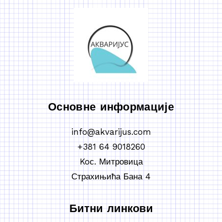
Основне информације
info@akvarijus.com
+381 64 9018260
Koс. Митровица
Страхињића Бана 4
Битни линкови