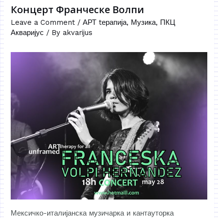
Концерт Франческе Волпи
Leave a Comment
/
АРТ tерапија
,
Музика
,
ПКЦ
Акваријус
/ By
akvarijus
Мексичко-италијанска музичарка и кантауторка