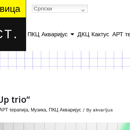
вица
Српски
Т.
ПКЦ Акваријус
ДКЦ Кактус
АРТ т
p trio“
АРТ tерапија
,
Музика
,
ПКЦ Акваријус
/ By
akvarijus