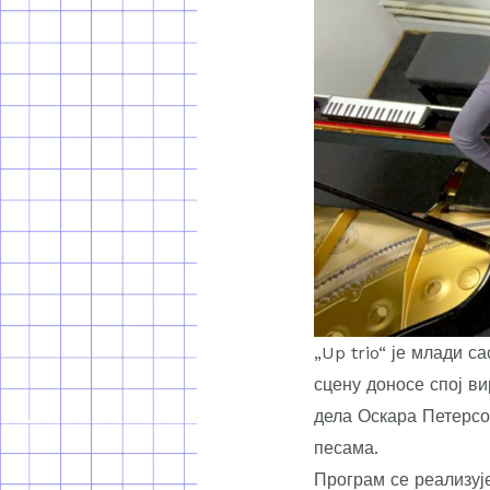
„Up trio“ је млади с
сцену доносе спој в
дела Оскара Петерсо
песама.
Програм се реализује