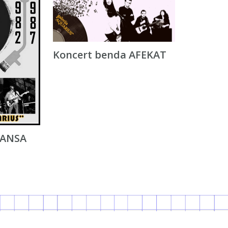
Koncert benda AFEKAT
ŠANSA