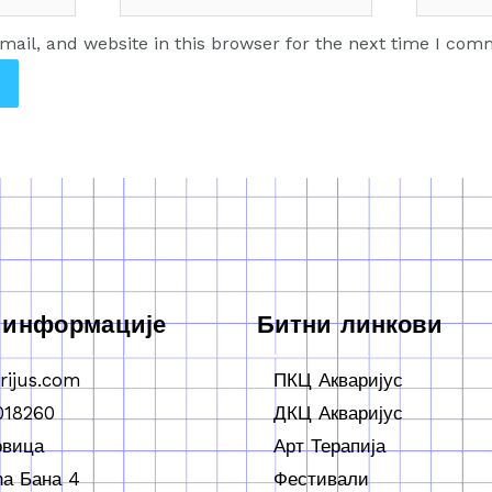
ail, and website in this browser for the next time I com
 информације
Битни линкови
rijus.com
ПКЦ Акваријус
018260
ДКЦ Акваријус
овица
Арт Терапија
а Бана 4
Фестивали