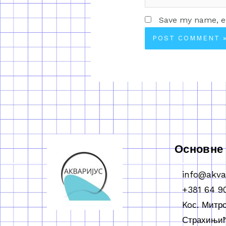
Save my name, em
Основне
info@akva
+381 64 9
Koс. Митр
Страхињић