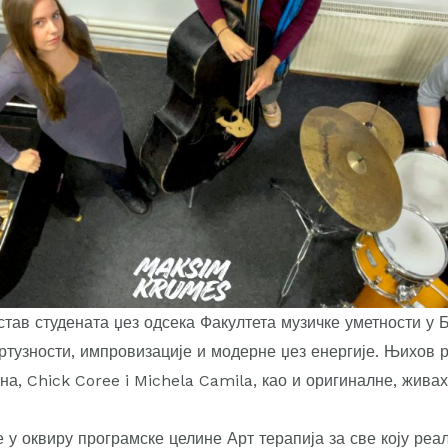
астав студената џез одсека Факултета музичке уметности у Б
иртузности, импровизације и модерне џез енергије. Њихов 
на, Chick Coree i Michela Camila, као и оригиналне, жива
 у оквиру програмске целине Арт терапија за све коју реал