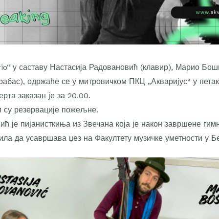
rio“ у саставу Настасија Радовановић (клавир), Марио Бош
абас), одржаће се у митровичком ПКЦ „Акваријус“ у петак 
ерта заказан је за 20.00.
и су резервације пожељне.
ић је пијанисткиња из Звечана која је након завршене гим
ила да усавршава џез на Факултету музичке уметности у Б