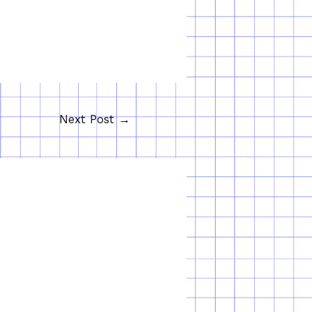
Next Post
→