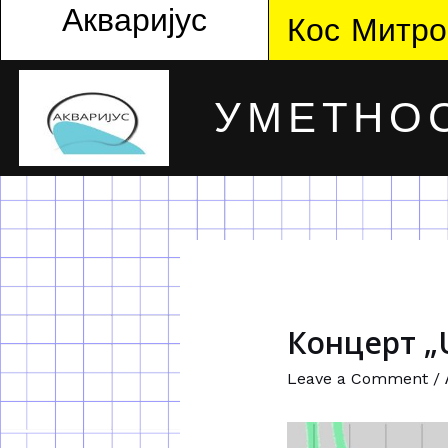
Акваријус
Кос Митро
УМЕТНОС
Концерт „U
Leave a Comment
/