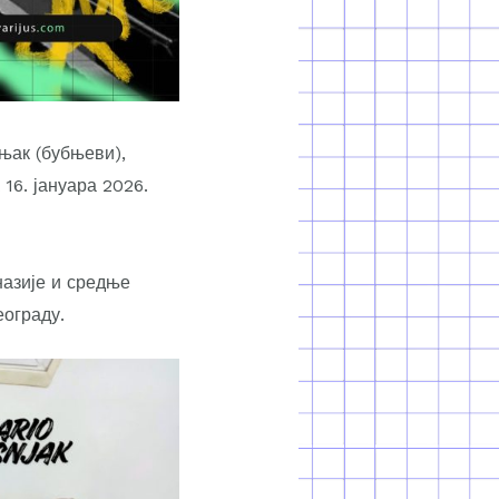
њак (бубњеви),
16. јануара 2026.
назије и средње
еограду.