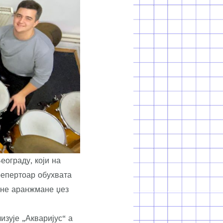
еограду, који на
репертоар обухвата
хне аранжмане џез
изује „Акваријус“ а