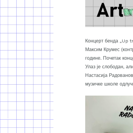
Концерт бенда „Up t
Максим Крумес (контр
године. Почетак конц
Улаз је слободан, ал
Настасија Радованов
музичке школе одлуч