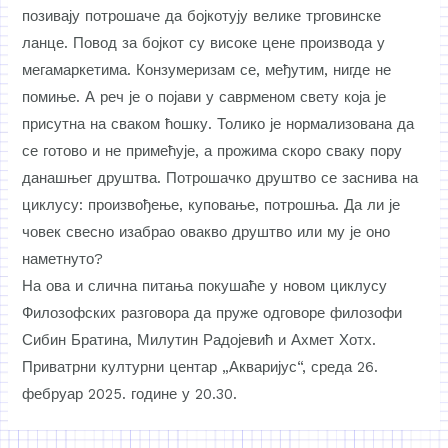
позивају потрошаче да бојкотују велике трговинске
ланце. Повод за бојкот су високе цене производа у
мегамаркетима. Конзумеризам се, међутим, нигде не
помиње. А реч је о појави у саврменом свету која је
присутна на сваком ћошку. Толико је нормализована да
се готово и не примећује, а прожима скоро сваку пору
данашњег друштва. Потрошачко друштво се заснива на
циклусу: произвођење, куповање, потрошња. Да ли је
човек свесно изабрао овакво друштво или му је оно
наметнуто?
На ова и слична питања покушаће у новом циклусу
Филозофских разговора да пруже одговоре филозофи
Сибин Братина, Милутин Радојевић и Ахмет Хотх.
Приватрни културни центар „Акваријус“, среда 26.
фебруар 2025. године у 20.30.