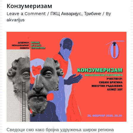
Конзумеризам
Leave a Comment
/
ПКЦ Акваријус
,
Трибине
/ By
akvarijus
Сведоци смо како бројна удружења широм региона