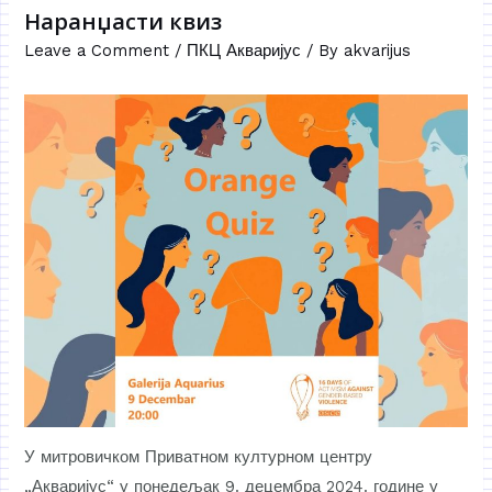
Наранџасти квиз
Leave a Comment
/
ПКЦ Акваријус
/ By
akvarijus
У митровичком Приватном културном центру
„Акваријус“ у понедељак 9. децембра 2024. године у