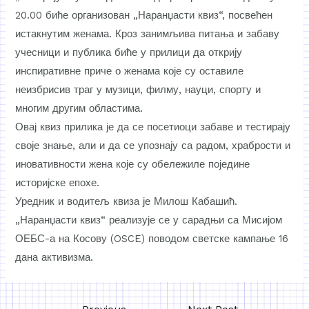
20.00 биће организован „Наранџасти квиз“, посвећен
истакнутим женама. Кроз занимљива питања и забаву
учесници и публика биће у прилици да открију
инспиративне приче о женама које су оставиле
неизбрисив траг у музици, филму, науци, спорту и
многим другим областима.
Овај квиз прилика је да се посетиоци забаве и тестирају
своје знање, али и да се упознају са радом, храбрости и
иновативности жена које су обележиле поједине
историјске епохе.
Уредник и водитељ квиза је Милош Кабашић.
„Наранџасти квиз“ реализује се у сарадњи са Мисијом
ОЕБС-а на Косову (OSCE) поводом светске кампање 16
дана активизма.