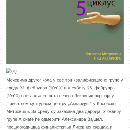
Мечевима другог кола у све три квалификационе групе у
среду 23. фебруара (20:00) и у суботу 26. фебруара
(19:00) наставља се пета сезона Ликовних окршаја у
Приватном културном центру „Акваријус“ у Косовској
Митровици. За среду су заказана два дербија. У оквиру
групе А снаге ће одмерити Александра Вајшел,
прошлогодишња финалисткиња Ликовних окршаја и