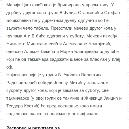
Марија Цветковић која је бриљирала у првом колу. У
дербију другог кола групе В Јулија Станковић и Стефан
Бошкоћевић ће у директном дуелу одлучити ко ће
заузети чело табеле. Преостали мечеви другог кола у
групама А и В биће одиграни у суботу. Мечеви између
Николете Милосављевић и Александре Благојевић,
односно Алексе Ђекића и Марка Благојевића одлучиће
који ће од такмичара задржати шансе за пласман у плеј
оф.
Најнеизвесније је у групи Б. Уколико Валентина
Радосављевић победи Јелену Митић у заосталом
сусрету другог кола, који је заказан за суботу, све
такмичарке (у овој групи се такмиче и Живкица Јанцић и
Теодора Костић) ће пред последње коло имати
подједнаке шансе за пласман у четврфинале.
Распоред и резултати >>