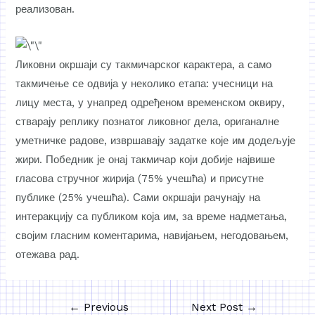
реализован.
Ликовни окршаји су такмичарског карактера, а само
такмичење се одвија у неколико етапа: учесници на
лицу места, у унапред одређеном временском оквиру,
стварају реплику познатог ликовног дела, ориганалне
уметничке радове, извршавају задатке које им додељује
жири. Победник је онај такмичар који добије највише
гласова стручног жирија (75% учешћа) и присутне
публике (25% учешћа). Сами окршаји рачунају на
интеракцију са публиком која им, за време надметања,
својим гласним коментарима, навијањем, негодовањем,
отежава рад.
←
Previous
Next Post
→