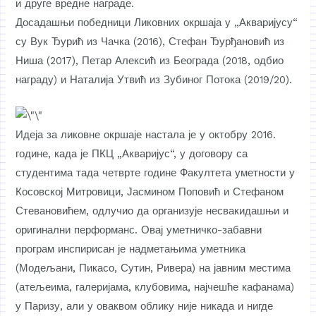
и друге вредне награде.
Досадашњи победници Ликовних окршаја у „Акваријусу“
су Вук Ђурић из Чачка (2016), Стефан Ђурђановић из
Ниша (2017), Петар Алексић из Београда (2018, одбио
награду) и Наталија Утвић из Зубиног Потока (2019/20).
Идеја за ликовне окршаје настала је у октобру 2016.
године, када је ПКЦ „Акваријус“, у договору са
студентима тада четврте године Факултета уметности у
Косовској Митровици, Јасмином Поповић и Стефаном
Стевановићем, одлучио да организује несвакидашњи и
оригинални перформанс. Овај уметничко-забавни
програм инспирисан је надметањима уметника
(Модељани, Пикасо, Сутин, Ривера) на јавним местима
(атељеима, галеријама, клубовима, најчешће кафанама)
у Паризу, али у оваквом облику није никада и нигде