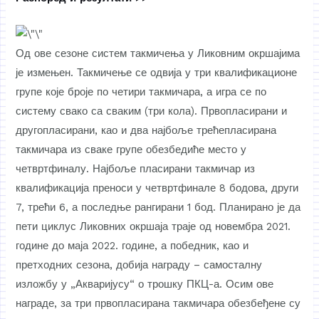
Од ове сезоне систем такмичења у Ликовним окршајима
је измењен. Такмичење се одвија у три квалификационе
групе које броје по четири такмичара, а игра се по
систему свако са сваким (три кола). Првопласирани и
другопласирани, као и два најбоље трећепласирана
такмичара из сваке групе обезбедиће место у
четвртфиналу. Најбоље пласирани такмичар из
квалификација преноси у четвртфинале 8 бодова, други
7, трећи 6, а последње рангирани 1 бод. Планирано је да
пети циклус Ликовних окршаја траје од новембра 2021.
године до маја 2022. године, а победник, као и
претходних сезона, добија награду – самосталну
изложбу у „Акваријусу“ о трошку ПКЦ-а. Осим ове
награде, за три првопласирана такмичара обезбеђене су