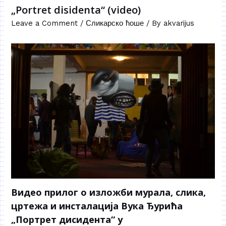
„Portret disidenta“ (video)
Leave a Comment
/
Сликарско ћоше
/ By
akvarijus
Видео прилог о изложби мурала, слика,
цртежа и инсталација Вука Ђурића
„Портрет дисидента“ у