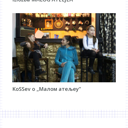
KoSSev о „Малом атељеу“