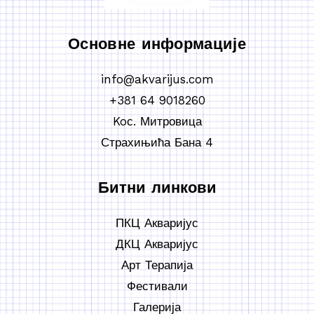
Основне информације
info@akvarijus.com
+381 64 9018260
Koс. Митровица
Страхињића Бана 4
Битни линкови
ПКЦ Акваријус
ДКЦ Акваријус
Арт Терапија
Фестивали
Галерија