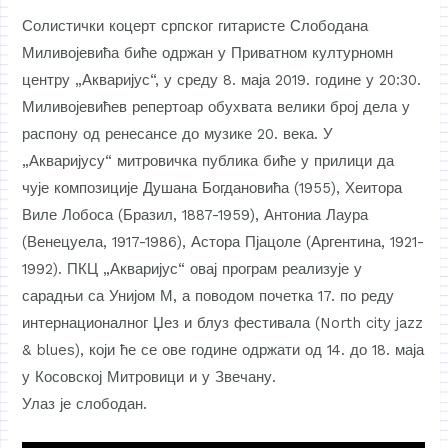
Солистички коцерт српског гитаристе Слободана
Миливојевића биће одржан у Приватном културномн
центру „Акваријус“, у среду 8. маја 2019. године у 20:30.
Миливојевићев репертоар обухвата велики број дела у
распону од ренесансе до музике 20. века. У
„Акваријусу“ митровичка публика биће у прилици да
чује композиције Душана Богдановића (1955), Хеитора
Виле Лобоса (Бразил, 1887-1959), Антониа Лаура
(Венецуела, 1917-1986), Астора Пјацоле (Аргентина, 1921-
1992). ПКЦ „Акваријус“ овај програм реализује у
сарадњи са Унијом М, а поводом почетка 17. по реду
интернационалног Џез и блуз фестивала (North city jazz
& blues), који ће се ове године одржати од 14. до 18. маја
у Косовској Митровици и у Звечану.
Улаз је слободан.