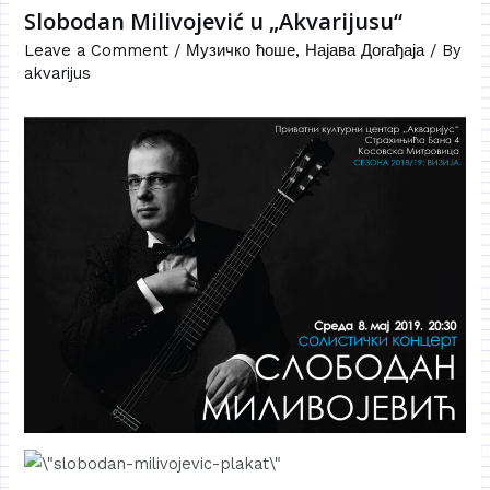
Slobodan Milivojević u „Akvarijusu“
Leave a Comment
/
Музичко ћоше
,
Најава Догађаја
/ By
akvarijus