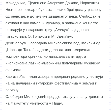
Македонија, Сједињене Америчке Државе, Норвешка).
Његов репертоар обухвата велики број дела у распону
од ренесансе до музике двадесетог века. Слободан је
активан и као камерни музичар, а запажене концерте
остварује у гитарском триу „Амикус“ заједно са
гитаристима О. Грчаком и М. Јањићем.
Деби албум Слободана Миливојевића под називим од
„Шора до Танга“ садржи дела латино-америчких
композитора оригинално написана за гитару, а
инспирисана латино-америчким популарним музичким
формама.
Као извођач, члан жирија и предавач редовно учествује
на најзначајнијим гитарским фестивалима у земљи и
региону.
Слободан Миливојевић предаје гитару у звању доцента
на Факултету уметности у Нишу.