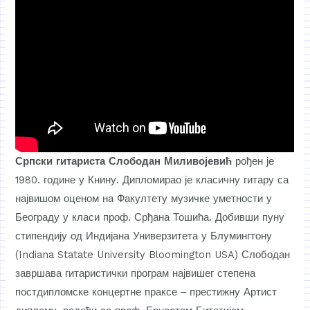
Српски гитариста Слободан Миливојевић
рођен је
1980. године у Книну. Дипломирао је класичну гитару са
највишом оценом на Факултету музичке уметности у
Београду у класи проф. Срђана Тошића. Добивши пуну
стипендију од Индијана Универзитета у Блумингтону
(Indiana Statate University Bloomington USA) Слободан
завршава гитаристички програм највишег степена
постдипломске концертне праксе ‒ престижну Артист