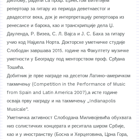
диплому, радећи са проф. Ернестом Битетијем
репертоар за гитару из периода деветнаестог и
двадесетог века, док је интерпретацију репертоара из
ренесансе и барока, као и транскрипције дела Џ.
Дауленда, Р. Визеа, С. Л. Вајса и Ј. С. Баха за гитару
учио код Најџела Норта. Докторске уметничке студије
Слободан завршава 2015. године на Факултету музичке
уметности у Београду под менторством проф. Срђана
Тошића.
Добитник је прве награде на десетом Латино‒америчком
такмичењу (Competition in the Performance of Music
from Spain and Latin America 2007),а исте године
осваја прву награду и на такмичењу „Indianapolis
Musicale“.
Уметничка активност Слободана Миливојевића обухвата
низ солистичких концерата и реситала широм Србије,
као и у иностранству (Босна и Херцеговина, Црна Гора,