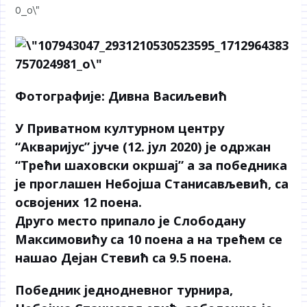
Фотографије: Дивна Васиљевић
У Приватном културном центру
“Акваријус” јуче (12. јул 2020) је одржан
“Трећи шаховски окршај” а за победника
је проглашен Небојша Станисављевић, са
освојених 12 поена.
Друго место припало је Слободану
Максимовићу са 10 поена а на трећем се
нашао Дејан Стевић са 9.5 поена.
Победник једнодневног турнира,