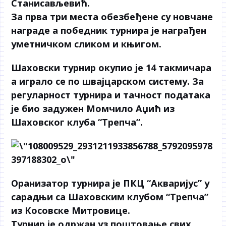
Станисављевић.
За прва три места обезбеђене су новчане
награде а победник турнира је награђен
уметничком сликом и књигом.
Шаховски турнир окупио је 14 такмичара
а играло се по швајцарском систему. За
регуларност турнира и тачност података
је био задужен Момчило Аџић из
Шаховског клуба “Трепча”.
Оранизатор турнира је ПКЦ “Акваријус” у
сарадњи са Шаховским клубом “Трепча”
из Косовске Митровице.
Турнир је одржан уз поштовање свих