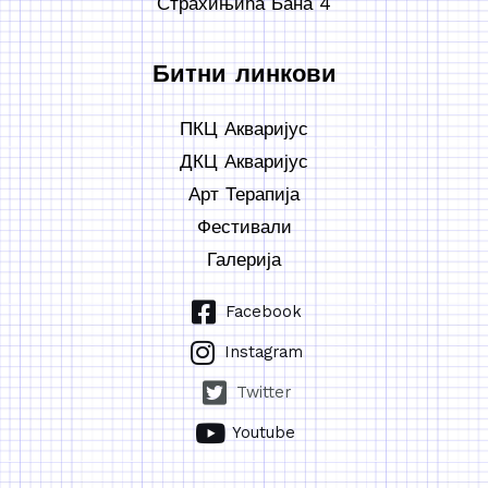
Страхињића Бана 4
Битни линкови
ПКЦ Акваријус
ДКЦ Акваријус
Арт Терапија
Фестивали
Галерија
Facebook
Instagram
Twitter
Youtube