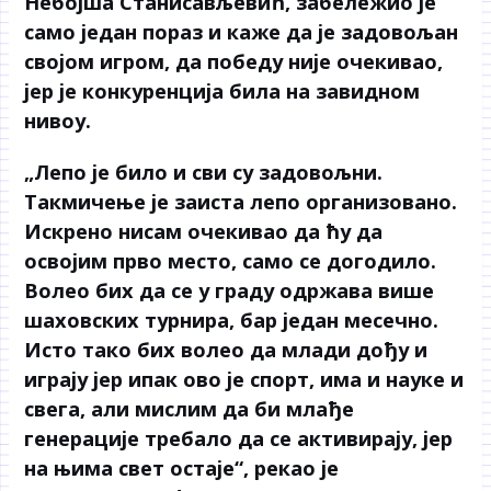
Небојша Станисављевић, забележио је
само један пораз и каже да је задовољан
својом игром, да победу није очекивао,
јер је конкуренција била на завидном
нивоу.
„Лепо је било и сви су задовољни.
Такмичење је заиста лепо организовано.
Искрено нисам очекивао да ћу да
освојим прво место, само се догодило.
Волео бих да се у граду одржава више
шаховских турнира, бар један месечно.
Исто тако бих волео да млади дођу и
играју јер ипак ово је спорт, има и науке и
свега, али мислим да би млађе
генерације требало да се активирају, јер
на њима свет остаје“, рекао је