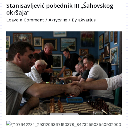
Stanisavljević pobednik III „Šahovskog
okršaja“
Leave a Comment
/
Актуелно
/ By
akvarijus