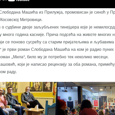
Слободана Машића из Прилужја, промовисан је синоћ у П
 Косовској Митровици.
 о судбини двоје заљубљених тинејџера које је немилосрдн
у много година касније. Прича подсећа на животе многих н
оји се поново сусрећу са старим пријатељима и љубавима 
т“ је први роман Слободана Машића на ком је радио пуних 
роман „Мила“, било му је потребно тек неколико месеци.
шовић, који је написао рецензију за оба романа, примећу
ом раду.