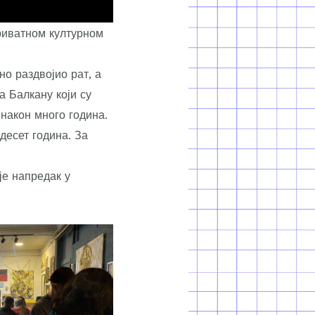
риватном културном
о раздвојио рат, а
а Балкану који су
након много година.
десет година. За
је напредак у