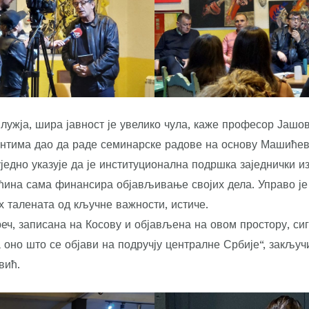
лужја, шира јавност је увелико чула, каже професор Јашови
нтима дао да раде семинарске радове на основу Машићев
едно указује да је институционална подршка заједнички и
ећина сама финансира објављивање својих дела. Управо је
 талената од кључне важности, истиче.
реч, записана на Косову и објављена на овом простору, си
 оно што се објави на подручју централне Србије“, закључ
вић.