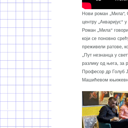
Нови роман „Мила“, 
центру „Акваријус“ у
Роман „Мила“ говори
који се поновно срећ
преживели ратове, к
„Пут незнанца у све
разлику од њега, за 
Професор др Голуб Ја
Машићевом књижевн