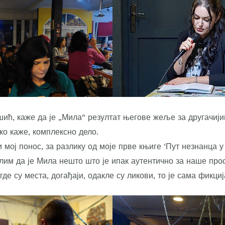
ић, каже да је „Мила“ резултат његове жеље за другачиј
ако каже, комплексно дело.
и мој понос, за разлику од моје прве књиге ‘Пут незнанца у 
лим да је Мила нешто што је ипак аутентично за наше прос
де су места, догађаји, одакле су ликови, то је сама фикциј