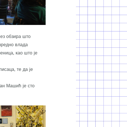
Без обзира што
нредно влада
еница, као што је
исаца, те да је
ан Машић је сто