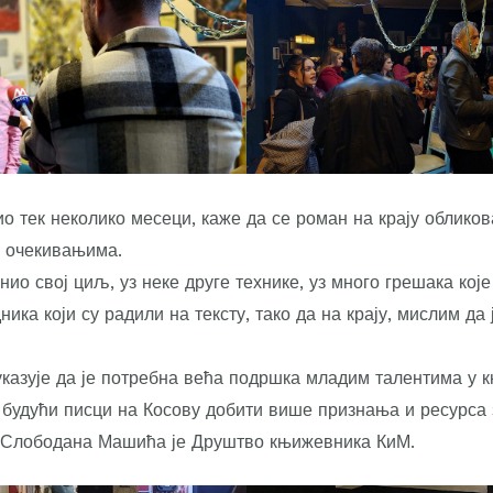
о тек неколико месеци, каже да се роман на крају обликов
 очекивањима.
ио свој циљ, уз неке друге технике, уз много грешака кој
ника који су радили на тексту, тако да на крају, мислим да 
азује да је потребна већа подршка младим талентима у к
 будући писци на Косову добити више признања и ресурса 
 Слободана Машића је Друштво књижевника КиМ.