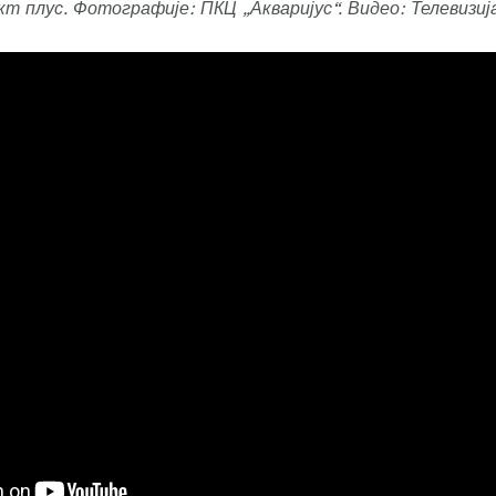
т плус. Фотографије: ПКЦ „Акваријус“. Видео: Телевизиј