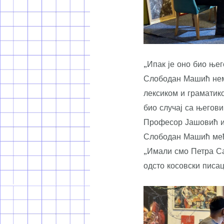
„Ипак је оно био њег
Слободан Машић нема
лексиком и граматико
био случај са његов
Професор Јашовић ис
Слободан Машић међ
„Имали смо Петра Са
одсто косовски писа