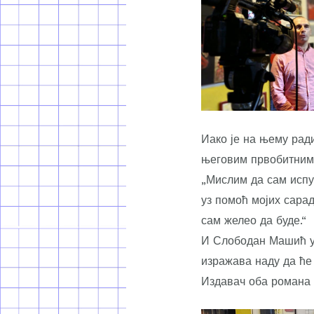
Иако је на њему ради
његовим првобитним
„Мислим да сам испун
уз помоћ мојих сарад
сам желео да буде.“
И Слободан Машић ук
изражава наду да ће
Издавач оба романа