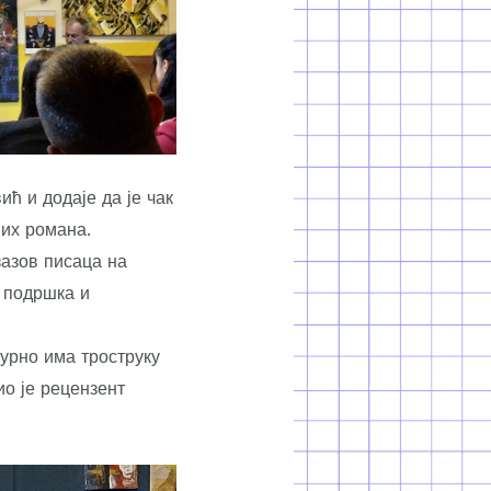
ћ и додаје да је чак
их романа.
зазов писаца на
 подршка и
гурно има троструку
ио је рецензент