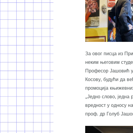
За овог писца из При
неким његовим студе
Професор Јашовић уј
Косову, будући да в
промоција књижевних
„Једно слово, једна 
вредност у односу на
проф. др Голуб Јашо