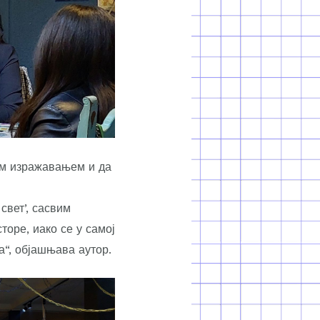
им изражавањем и да
свет’, сасвим
торе, иако се у самој
а“, објашњава аутор.