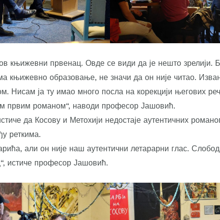
ов књижевни првенац. Овде се види да је нешто зрелији. 
 књижевно образовање, не значи да он није читао. Изва
м. Нисам ја ту имао много посла на корекцији његових реч
им првим романом“, наводи професор Јашовић.
тиче да Косову и Метохији недостаје аутентичних романоп
у реткима.
рића, али он није наш аутентични летарарни глас. Слобод
ц“, истиче професор Јашовић.