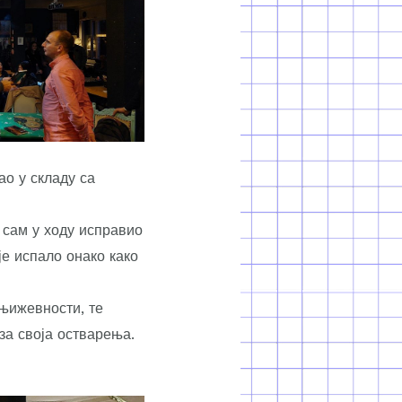
ао у складу са
е сам у ходу исправио
је испало онако како
њижевности, те
за своја остварења.