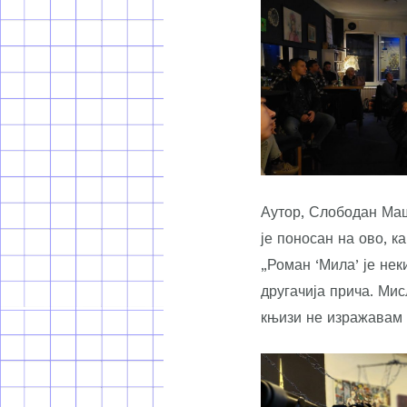
Аутор, Слободан Маш
је поносан на ово, к
„Роман ‘Мила’ је нек
другачија прича. Мис
књизи не изражавам г