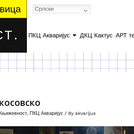
вица
Српски
Т.
ПКЦ Акваријус
ДКЦ Кактус
АРТ т
 косовско
Књижевност
,
ПКЦ Акваријус
/ By
akvarijus