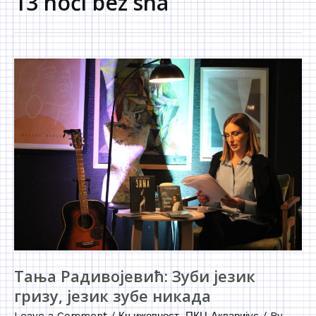
13 noći bez sna
Тања Радивојевић: Зуби језик
гризу, језик зубе никада
Leave a Comment
/
Књижевност
,
ПКЦ Акваријус
/ By