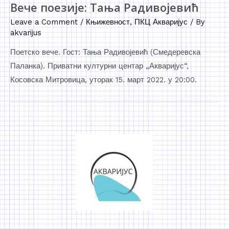
Вече поезије: Тања Радивојевић
Leave a Comment
/
Књижевност
,
ПКЦ Акваријус
/ By
akvarijus
Поетско вече. Гост: Тања Радивојевић (Смедеревска
Паланка). Приватни културни центар „Акваријус“,
Косовска Митровица, уторак 15. март 2022. у 20:00.