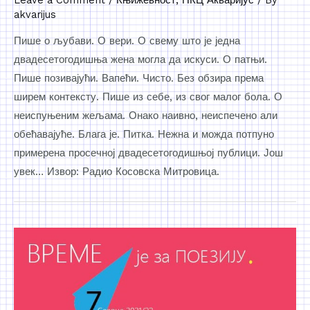
akvarijus
Пише о љубави. О вери. О свему што је једна
двадесетогодишња жена могла да искуси. О патњи.
Пише позивајући. Вапећи. Чисто. Без обзира према
ширем контексту. Пише из себе, из свог малог бола. О
неиспуњеним жељама. Онако наивно, неиспечено али
обећавајуће. Блага је. Питка. Нежна и можда потпуно
примерена просечној двадесетогодишњој публици. Још
увек… Извор: Радио Косовска Митровица.