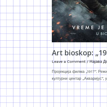
Art bioskop: „1
Leave a Comment
/
Најава Д
Пројекција филма „1917“. Реж
културни центар „Акваријус“, 