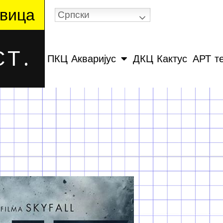
вица
Српски
Т.
ПКЦ Акваријус
ДКЦ Кактус
АРТ т