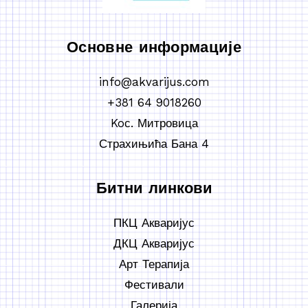
Основне информације
info@akvarijus.com
+381 64 9018260
Koс. Митровица
Страхињића Бана 4
Битни линкови
ПКЦ Акваријус
ДКЦ Акваријус
Арт Терапија
Фестивали
Галерија