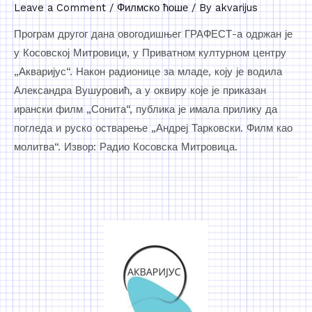
Leave a Comment
/
Филмско ћоше
/ By
akvarijus
Програм другог дана овогодишњег ГРАФЕСТ-а одржан је
у Косовској Митровици, у Приватном културном центру
„Акваријус“. Након радионице за младе, коју је водила
Александра Вушуровић, а у оквиру које је приказан
ирански филм „Сонита“, публика је имала прилику да
погледа и руско остварење „Андреј Тарковски. Филм као
молитва“. Извор: Радио Косовска Митровица.