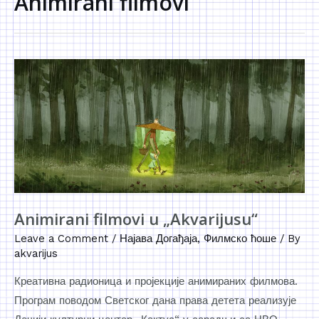
Animirani filmovi
Animirani filmovi u „Akvarijusu“
Leave a Comment
/
Најава Догађаја
,
Филмско ћоше
/ By
akvarijus
Креативна радионица и пројекције анимираних филмова.
Програм поводом Светског дана права детета реализује