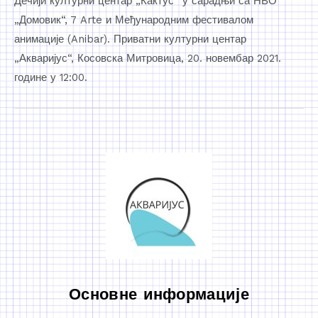
Дечији културни центар „Кактус“ у сарадњи са НВО
„Домовик“, 7 Arte и Међународним фестивалом
анимације (Anibar). Приватни културни центар
„Акваријус“, Косовска Митровица, 20. новембар 2021.
године у 12:00.
Основне информације