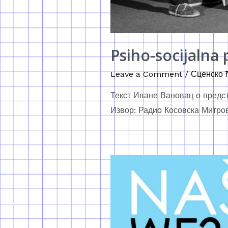
Psiho-socijalna 
Leave a Comment
/
Сценско 
Текст Иване Вановац о предста
Извор: Радио Косовска Митро