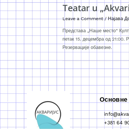
Teatar u „Akvar
Leave a Comment
/
Најава Д
Представа „Наше место“ Култу
петак 15. децембра од 21:00. 
Резервације обавезне.
Основне
info@akva
+381 64 9