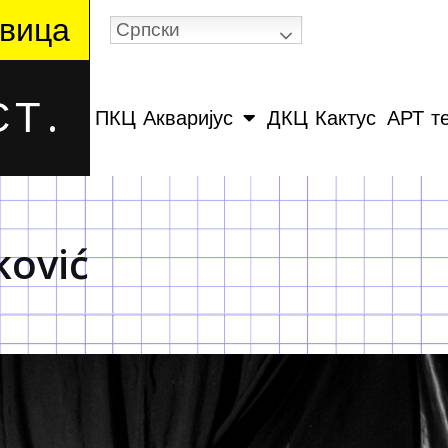
вица
Српски
Т.
ПКЦ Акваријус
ДКЦ Кактус
АРТ т
ković