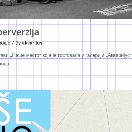
perverzija
ћоше
/ By
akvarijus
ви „Наше место“ која је гостовала у галерији „Акваријус“
вица.