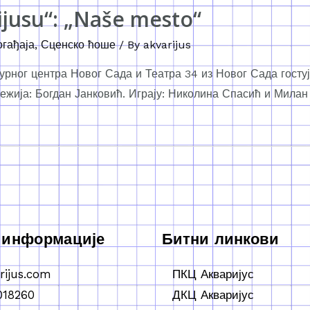
ijusu“: „Naše mesto“
огађаја
,
Сценско ћоше
/ By
akvarijus
рног центра Новог Сада и Театра 34 из Новог Сада гостује
Режија: Богдан Јанковић. Играју: Николина Спасић и Милан
 информације
Битни линкови
rijus.com
ПКЦ Акваријус
018260
ДКЦ Акваријус