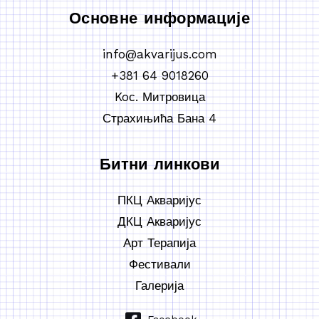
Основне информације
info@akvarijus.com
+381 64 9018260
Koс. Митровица
Страхињића Бана 4
Битни линкови
ПКЦ Акваријус
ДКЦ Акваријус
Арт Терапија
Фестивали
Галерија