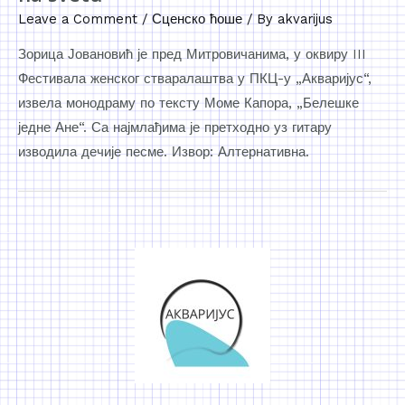
Leave a Comment
/
Сценско ћоше
/ By
akvarijus
Зорица Јовановић је пред Митровичанима, у оквиру III
Фестивала женског стваралаштва у ПКЦ-у „Акваријус“,
извела монодраму по тексту Моме Капора, „Белешке
једне Ане“. Са најмлађима је претходно уз гитару
изводила дечије песме. Извор: Алтернативна.