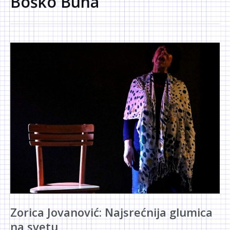
Boško Buha
Zorica Jovanović: Najsrećnija glumica
na svetu