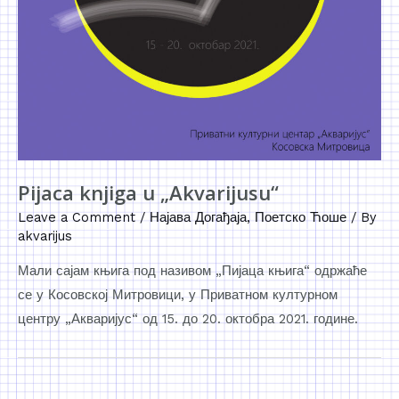
Pijaca knjiga u „Akvarijusu“
Leave a Comment
/
Најава Догађаја
,
Поетско Ћоше
/ By
akvarijus
Мали сајам књига под називом „Пијаца књига“ одржаће
се у Косовској Митровици, у Приватном културном
центру „Акваријус“ од 15. до 20. октобра 2021. године.