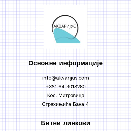
Основне информације
info@akvarijus.com
+381 64 9018260
Koс. Митровица
Страхињића Бана 4
Битни линкови