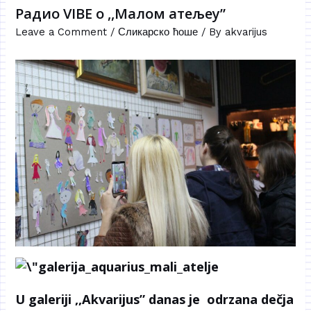
Радио VIBE о ,,Малом атељеу”
Leave a Comment
/
Сликарско ћоше
/ By
akvarijus
U galeriji ,,Akvarijus” danas je odrzana dečja