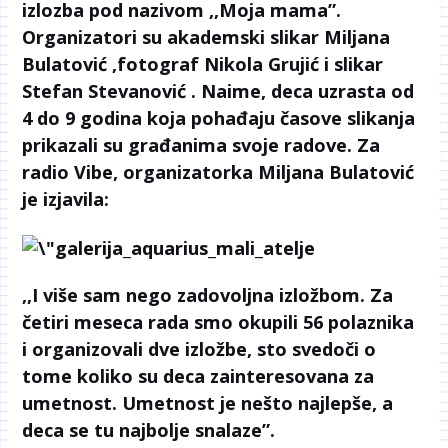
izlozba pod nazivom ,,Moja mama”.
Organizatori su akademski slikar Miljana
Bulatović ,fotograf Nikola Grujić i slikar
Stefan Stevanović . Naime, deca uzrasta od
4 do 9 godina koja pohađaju časove slikanja
prikazali su građanima svoje radove. Za
radio Vibe, organizatorka Miljana Bulatović
je izjavila:
,,I više sam nego zadovoljna izložbom. Za
četiri meseca rada smo okupili 56 polaznika
i organizovali dve izložbe, sto svedoči o
tome koliko su deca zainteresovana za
umetnost. Umetnost je nešto najlepše, a
deca se tu najbolje snalaze”.