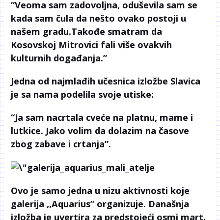
“Veoma sam zadovoljna, oduševila sam se
kada sam čula da nešto ovako postoji u
našem gradu.Takođe smatram da
Kosovskoj Mitrovici fali više ovakvih
kulturnih događanja.”
Jedna od najmlađih učesnica izložbe Slavica
je sa nama podelila svoje utiske:
“Ja sam nacrtala cveće na platnu, mame i
lutkice. Jako volim da dolazim na časove
zbog zabave i crtanja”.
Ovo je samo jedna u nizu aktivnosti koje
galerija ,,Aquarius” organizuje. Današnja
izložba je uvertira za predstojeći osmi mart.