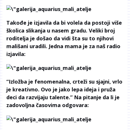
Takođe je izjavila da bi volela da postoji više
školica slikanja u nasem gradu. Veliki broj
roditelja je došao da vidi šta su to njihovi
mališani uradili. Jedna mama je za naš radio
izjavila:
“Izložba je fenomenalna, crteži su sjajni, vrlo
je kreativno. Ovo je jako lepa ideja i pruža
deci da razvijaju talente.” Na pitanje da li je
zadovoljna časovima odgovara: