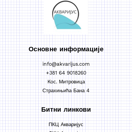
Основне информације
info@akvarijus.com
+381 64 9018260
Koс. Митровица
Страхињића Бана 4
Битни линкови
ПКЦ Акваријус