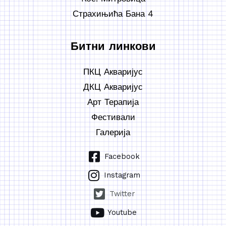
Страхињића Бана 4
Битни линкови
ПКЦ Акваријус
ДКЦ Акваријус
Арт Терапија
Фестивали
Галерија
Facebook
Instagram
Twitter
Youtube