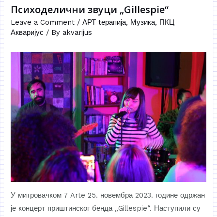
Психоделични звуци „Gillespie“
Leave a Comment
/
АРТ tерапија
,
Музика
,
ПКЦ
Акваријус
/ By
akvarijus
У митровачком 7 Arte 25. новембра 2023. године одржан
је концерт приштинског бенда „Gillespie“. Наступили су