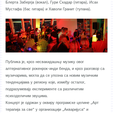
Блерта Забергја (вокал), Гури Скадар (гитара), Исах
Мустафа (бас гитара) и Хаволи Гранит (тупана).
Публика је, кроз несвакидашњу музику овог
алтернативног рокенрок-инди бенда, и кроз разговор са
музичарима, могла да се упозна са новим музичким
тенденцијама у региону које, између осталог,
подразумевају експерименте са различитим
психоделичим звуцима.
Концерт је одржан у оквиру програмске целине „Арт
терапија за све“ у организацији „Акваријуса“ и