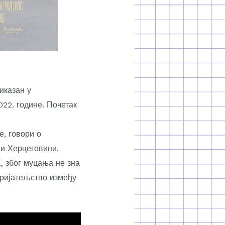
иказан у
22. године. Почетак
е, говори о
 и Херцеговини,
, због муцања не зна
пријатељство између