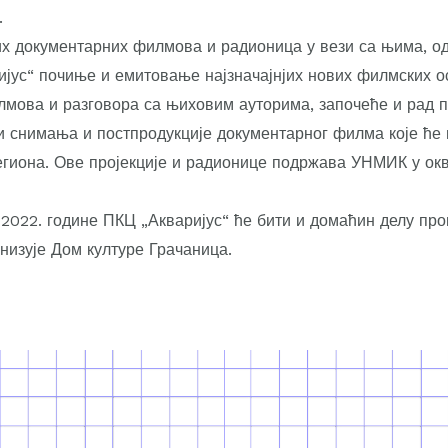
.
их документарних филмова и радионица у вези са њима, о
ијус“ почиње и емитовање најзначајнјих нових филмских о
лмова и разговора са њиховим ауторима, започеће и рад 
и снимања и постпродукције документарног филма које ће
егиона. Ове пројекције и радионице подржава УНМИК у окв
а 2022. године ПКЦ „Акваријус“ ће бити и домаћин делу п
низује Дом културе Грачаница.