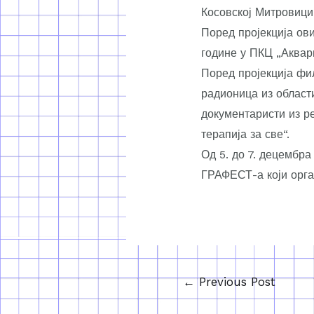
Косовској Митровици
Поред пројекција ов
године у ПКЦ „Аквар
Поред пројекција фи
радионица из област
документаристи из р
терапија за све“.
Од 5. до 7. децембр
ГРАФЕСТ-а који орга
←
Previous Post