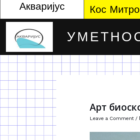
Акваријус
Кос Митро
УМЕТНОС
Арт биоск
Leave a Comment
/