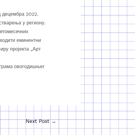
д децембра 2022.
стварења у региону.
петомесечних
 водити еминентни
иру пројекта „Арт
рограма овогодишњег
Next Post
→