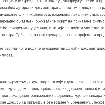
е Републике Србије. Током зиме у „Акваријусу“ ће бити ор
 домаћих ауторских документараца, а потом и дводневна р
уцирање сличних филмова, намењена локалним ствараоц
 накнадно објављен, обухватиће осврт на приказане филмов
 ће припремити уцесници, и за које ће добити упутства з
 центра Србије за развој сценарија, развој пројекта и про
је бесплатно, а водиће је еминентни домаћи документарис
илмова.
ално удружење докуметнариста које окупља скоро 100 члан
м, едукацијом и промоцијом српских документарних филм
 је програма децентрализованих радионица које финансира 
које ДокСрбија организује ове године у Зрењанину, Леско