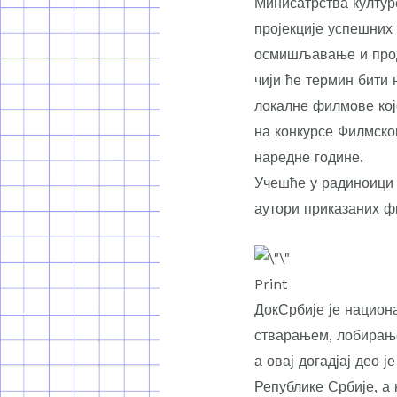
Минисатрства култур
пројекције успешних
осмишљавање и прод
чији ће термин бити
локалне филмове које
на конкурсе Филмског
наредне године.
Учешће у радиноици 
аутори приказаних ф
Print
ДокСрбије је национ
стварањем, лобирање
а овај догадјај део
Републике Србије, а 