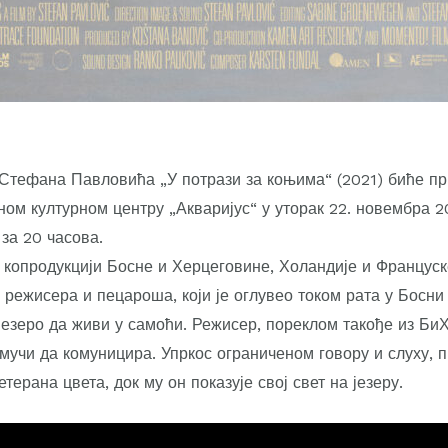
тефана Павловића „У потрази за коњима“ (2021) биће пр
ом културном центру „Акваријус“ у уторак 22. новембра 20
 за 20 часова.
у копродукцији Босне и Херцеговине, Холандије и Француск
 режисера и пецароша, који је оглувео током рата у Босни
језеро да живи у самоћи. Режисер, пореклом такође из БиХ
 мучи да комуницира. Упркос ограниченом говору и слуху, 
терана цвета, док му он показује свој свет на језеру.