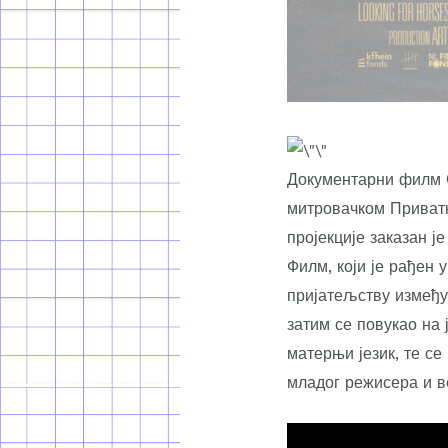
Документарни филм С
митровачком Приватн
пројекције заказан је
Филм, који је рађен 
пријатељству између
затим се повукао на 
матерњи језик, те се
младог режисера и ве