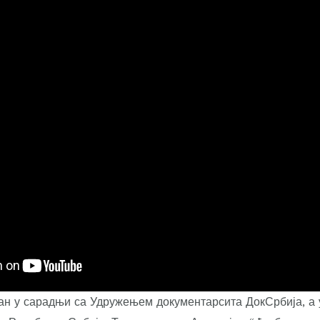
ан у сарадњи са Удружењем документарсита ДокСрбија, а 