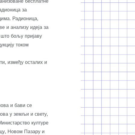
ганизоване бесплатне
адионица за
има. Радионица,
е и анализу идеја за
а што бољу пријаву
дукцију током
ти, између осталих и
ова и бави се
ова у земљи и свету,
Министарство културе
вцу, Новом Пазару и