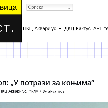
вица
Српски
Т.
ПКЦ Акваријус
ДКЦ Кактус
АРТ т
оп: „У потрази за коњима“
ПКЦ Акваријус
,
Филм
/ By
akvarijus