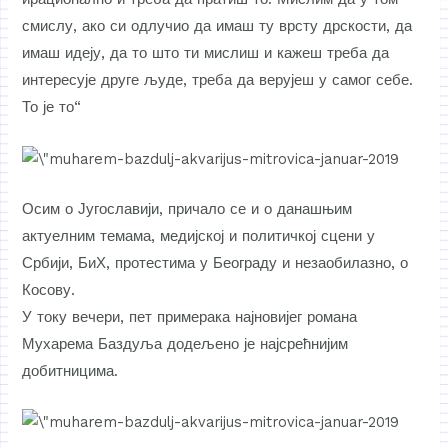
смислу, ако си одлучио да имаш ту врсту дрскости, да
имаш идеју, да то што ти мислиш и кажеш треба да
интересује друге људе, треба да верујеш у самог себе.
То је то“
Осим о Југославији, причало се и о данашњим
актуелним темама, медијској и политичкој сцени у
Србији, БиХ, протестима у Београду и незаобилазно, о
Косову.
У току вечери, пет примерака најновијег романа
Мухарема Баздуља додељено је најсрећнијим
добитницима.