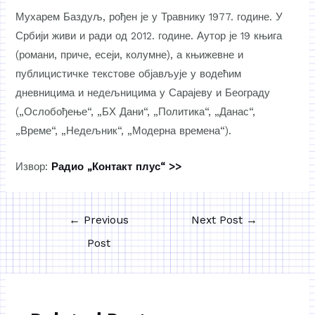
Мухарем Баздуљ, рођен је у Травнику 1977. године. У
Србији живи и ради од 2012. године. Аутор је 19 књига
(романи, приче, есеји, колумне), а књижевне и
публицистичке текстове објављује у водећим
дневницима и недељницима у Сарајеву и Београду
(„Ослобођење“, „БХ Дани“, „Политика“, „Данас“,
„Време“, „Недељник“, „Модерна времена“).
Извор:
Радио „Контакт плус“ >>
←
Previous
Next Post
→
Post