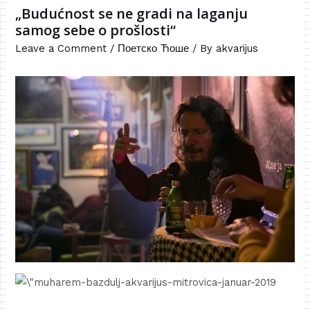
„Budućnost se ne gradi na laganju
samog sebe o prošlosti“
Leave a Comment
/
Поетско Ћоше
/ By
akvarijus