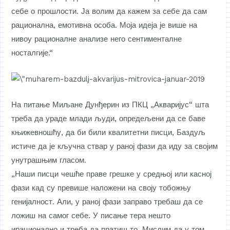
себе о прошлости. Ја волим да кажем за себе да сам
рационална, емотивна особа. Моја идеја је више на
нивоу рационалне анализе него сентименталне
носталгије.“
На питање Миљане Дунђерин из ПКЦ „Акваријус“ шта
треба да ураде млади људи, опредељени да се баве
књижевношћу, да би били квалитетни писци, Баздуљ
истиче да је кључна ствар у раној фази да иду за својим
унутрашњим гласом.
„Наши писци чешће праве грешке у средњој или касној
фази кад су превише наложени на своју тобожњу
генијалност. Али, у раној фази заправо требаш да се
ложиш на самог себе. У писање тера нешто
ирационално и треба да пратиш то. Мислим да у том