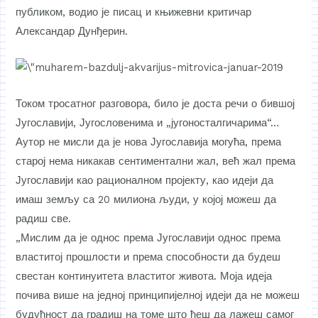
публиком, водио је писац и књижевни критичар
Александар Дунђерин.
Током тросатног разговора, било је доста речи о бившој
Југославији, Југословенима и „југоносталгичарима“…
Аутор не мисли да је нова Југославија могућа, према
старој нема никакав сентиментални жал, већ жал према
Југославији као рационалном пројекту, као идеји да
имаш земљу са 20 милиона људи, у којој можеш да
радиш све.
„Мислим да је однос према Југославији однос према
властитој прошлости и према способности да будеш
свестан континуитета властитог живота. Моја идеја
почива више на једној принципијелној идеји да не можеш
будућност да градиш на томе што ћеш да лажеш самог