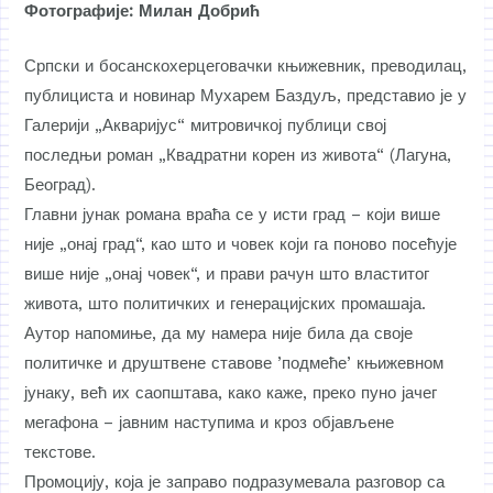
Фотографије: Милан Добрић
Српски и босанскохерцеговачки књижевник, преводилац,
публициста и новинар Мухарем Баздуљ, представио је у
Галерији „Акваријус“ митровичкој публици свој
последњи роман „Квадратни корен из живота“ (Лагуна,
Београд).
Главни јунак романа враћа се у исти град – који више
није „онај град“, као што и човек који га поново посећује
више није „онај човек“, и прави рачун што властитог
живота, што политичких и генерацијских промашаја.
Аутор напомиње, да му намера није била да своје
политичке и друштвене ставове ’подмеће’ књижевном
јунаку, већ их саопштава, како каже, преко пуно јачег
мегафона – јавним наступима и кроз објављене
текстове.
Промоцију, која је заправо подразумевала разговор са