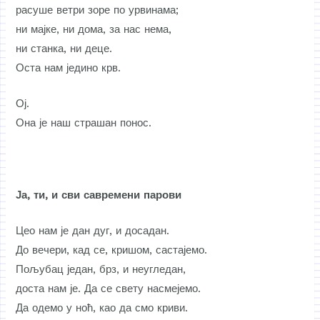
расуше ветри зоре по урвинама;
ни мајке, ни дома, за нас нема,
ни станка, ни деце.
Оста нам једино крв.
Ој.
Она је наш страшан понос.
Ја, ти, и сви савремени парови
Цео нам је дан дуг, и досадан.
До вечери, кад се, кришом, састајемо.
Пољубац један, брз, и неугледан,
доста нам је. Да се свету насмејемо.
Да одемо у ноћ, као да смо криви.