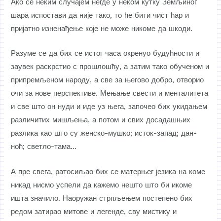
Ако се неким случајем негде у неком кутку Земљиног
шара испостави да није тако, то ће бити чист ћар и
пријатно изненађење које не може никоме да шкоди.
Разуме се да бих се истог часа окренуо будућности и
заувек раскрстио с прошлошћу, а затим тако обученом и
припремљеном народу, а све за његово добро, отворио
очи за нове перспективе. Мењање свести и менталитета
и све што он нуди и иде уз њега, започео бих укидањем
различитих мишљења, а потом и свих досадашњих
разлика као што су женско-мушко; исток-запад; дан-
ноћ; светло-тама…
А пре свега, ратосиљао бих се матерњег језика на коме
никад нисмо успели да кажемо нешто што би икоме
ишта значило. Наоружан стрпљењем постепено бих
редом затирао митове и легенде, сву мистику и