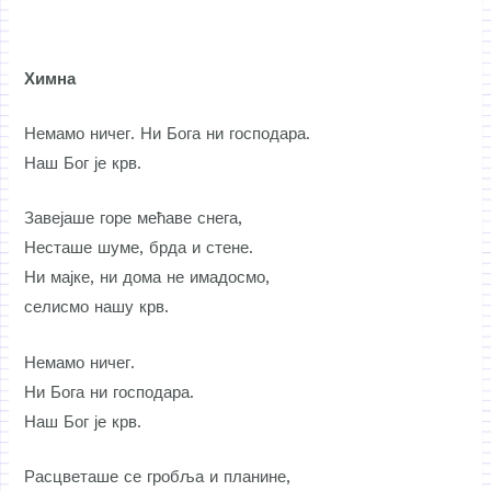
Химна
Немамо ничег. Ни Бога ни господара.
Наш Бог је крв.
Завејаше горе мећаве снега,
Несташе шуме, брда и стене.
Ни мајке, ни дома не имадосмо,
селисмо нашу крв.
Немамо ничег.
Ни Бога ни господара.
Наш Бог је крв.
Расцветаше се гробља и планине,