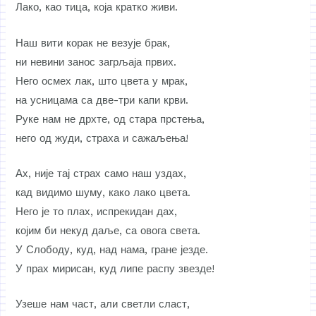
Лако, као тица, која кратко живи.
Наш вити корак не везује брак,
ни невини занос загрљаја првих.
Него осмех лак, што цвета у мрак,
на усницама са две-три капи крви.
Руке нам не дрхте, од стара прстења,
него од жуди, страха и сажаљења!
Ах, није тај страх само наш уздах,
кад видимо шуму, како лако цвета.
Него је то плах, испрекидан дах,
којим би некуд даље, са овога света.
У Слободу, куд, над нама, гране језде.
У прах мирисан, куд липе распу звезде!
Узеше нам част, али светли сласт,