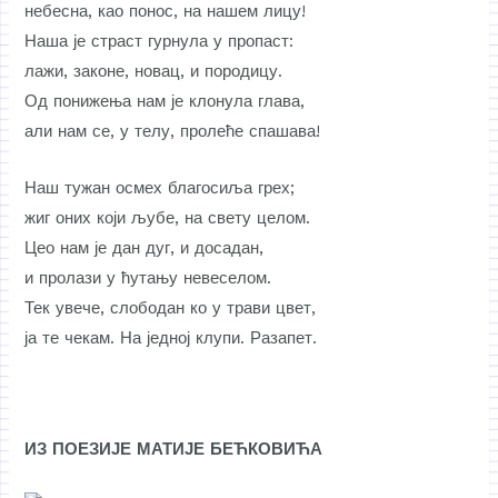
небесна, као понос, на нашем лицу!
Наша је страст гурнула у пропаст:
лажи, законе, новац, и породицу.
Од понижења нам је клонула глава,
али нам се, у телу, пролеће спашава!
Наш тужан осмех благосиља грех;
жиг оних који љубе, на свету целом.
Цео нам је дан дуг, и досадан,
и пролази у ћутању невеселом.
Тек увече, слободан ко у трави цвет,
ја те чекам. На једној клупи. Разапет.
ИЗ ПОЕЗИЈЕ МАТИЈЕ БЕЋКОВИЋА