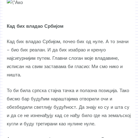
Кад бих владао Србијом
Кад бих владао Србијом, почео бих од нуле. А то значи
– био бих реалан. И да бих изабрао и кренуо
најсигурнијим путем. Главни слоган моје владавине,
исписан на свим заставама би гласио: Ми смо нико и
ништа.
То би била српска стајна тачка и полазна позиција. Тако
бисмо бар будућим нараштајима отворили очи и
обезбедили светлију будућност. Да знају ко су и шта су
и да се не изненађују кад се нађу било где на земаљској
кугли и буду третирани као нулине нуле.