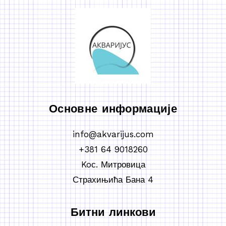
Основне информације
info@akvarijus.com
+381 64 9018260
Koс. Митровица
Страхињића Бана 4
Битни линкови