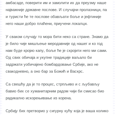
амбасаде, поверити им и замолити их да преузму наше
најважније државне послове. И случајни пролазници, па
и туристи ће те послове обављати боље и јефтиније
него наши добро плаћени, приучени локалци.
У сваком случају то мора бити неко са стране. Знамо да
је било чије мишљење меродавније од нашег и ко год
нам буде кројио капу, боље ће је скројити него ми сами.
Од свих обичаја и укупне традиције ваљало би
задржати уобичајено бомбардовање Србије, ако не
свакодневно, а оно бар за Божић и Васкрс.
Са свешћу да је то процес, стрпљиво и с љубављу
бавио бих се хуманитарним радом чији би смисао био
радикално искорењивање из корена.
Србију бих претворио у сигурну кућу која је ваша колико