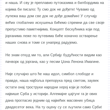
и наша. И сву је преплавио путоказима и билбордима на
којима би писало: Ту смо док не дођете! Чувамо од
лупежа ваш дом све док не дође домаћин! У случају
већих глобалних искушења бићемо спремни да све своје
препустимо паметнијима. Концепт бескућника који под
јорганима леже по путевима биће коначно остварење
наших снова и томе се унапред радујемо.
Не знам откуд ми то, али Србију будућности видим као
пачворк од јоргана, као у песми Џона Ленона Имагине.
Није случајно што ће наш идол, симбол слободе и
правде, наша најбоља препорука пред светом, заувек
остати онај троструки народни херој који је побио
највише Срба у историји. Алгемајне цајтунг га је ових
дана прогласио једним од највећих масовних убица
двадесетог века. На ту оцену су се љутили само Срби!