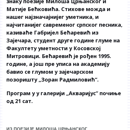
знаку поезије Милоша Црњанског и
Матије Бећковића. Стихове можда и
нашег најзначајнијег уметника, и
најчитанијег савременог српског песника,
казиваће Габријел Бећаревић из
Зајечара, студент друге године глуме на
Факултету уметности у Косовској
Митровици. Бећаревић је рођен 1995.
године, а још пре уписа на академију
бавио се глумом у зајечарском
позоришту „Зоран Радмиловић“.
Програм у у галерији „Акваријус“ почиње
од 21 сат.
ИЗ ПОЕЗИЈЕ МИЛОША ЦРЊАНСКОГ