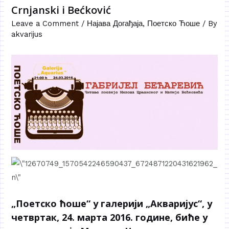
Crnjanski i Bećković
Leave a Comment
/
Најава Догађаја
,
Поетско Ћоше
/ By
akvarijus
„Поетско ћоше“ у галерији „Акваријус“, у
четвртак, 24. марта 2016. године, биће у