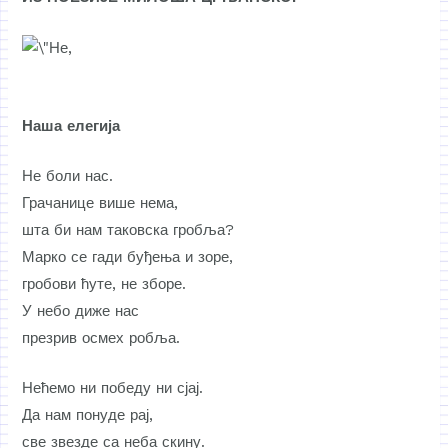
Наша елегија
Не боли нас.
Грачанице више нема,
шта би нам таковска гробља?
Марко се гади буђења и зоре,
гробови ћуте, не зборе.
У небо диже нас
презрив осмех робља.
Нећемо ни победу ни сјај.
Да нам понуде рај,
све звезде са неба скину.