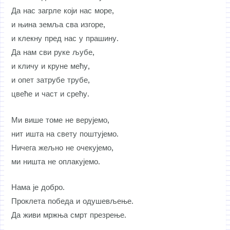
Да нас загрле који нас море,
и њина земља сва изгоре,
и клекну пред нас у прашину.
Да нам сви руке љубе,
и кличу и круне мећу,
и опет затрубе трубе,
цвеће и част и срећу.
Ми више томе не верујемо,
нит ишта на свету поштујемо.
Ничега жељно не очекујемо,
ми ништа не оплакујемо.
Нама је добро.
Проклета победа и одушевљење.
Да живи мржња смрт презрење.