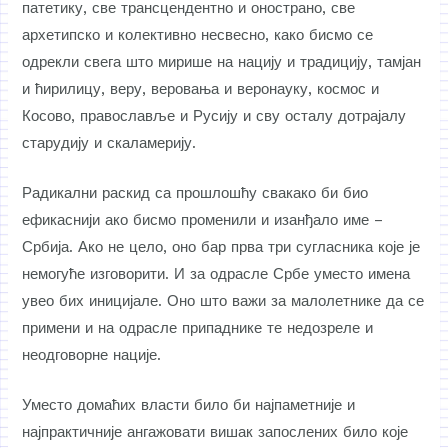
патетику, све трансцендентно и онострано, све
архетипско и колективно несвесно, како бисмо се
одрекли свега што мирише на нацију и традицију, тамјан
и ћирилицу, веру, веровања и веронауку, космос и
Косово, православље и Русију и сву осталу дотрајалу
старудију и скаламерију.
Радикални раскид са прошлошћу свакако би био
ефикаснији ако бисмо променили и изанђало име –
Србија. Ако не цело, оно бар прва три сугласника које је
немогуће изговорити. И за одрасле Србе уместо имена
увео бих иницијале. Оно што важи за малолетнике да се
примени и на одрасле припаднике те недозреле и
неодговорне нације.
Уместо домаћих власти било би најпаметније и
најпрактичније ангажовати вишак запослених било које