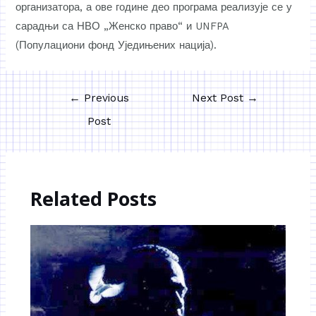
организатора, а ове године део програма реализује се у
сарадњи са НВО „Женско право“ и UNFPA
(Популациони фонд Уједињених нација).
←
Previous
Next Post
→
Post
Related Posts