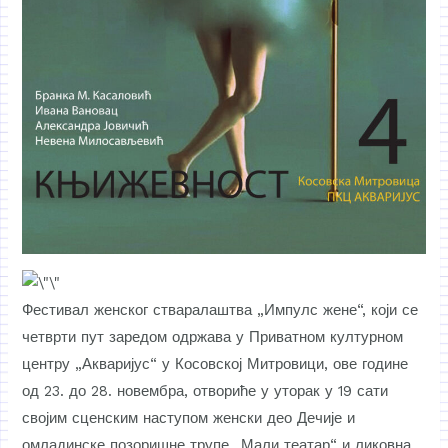
Фестивал женског стваралаштва „Импулс жене“, који се
четврти пут заредом одржава у Приватном културном
центру „Акваријус“ у Косовској Митровици, ове године
од 23. до 28. новембра, отвориће у уторак у 19 сати
својим сценским наступом женски део Дечије и
омладинске позоришне трупе „Мали театар“ и ликовна