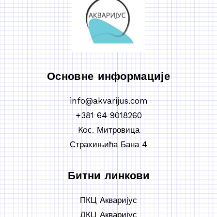
Основне информације
info@akvarijus.com
+381 64 9018260
Koс. Митровица
Страхињића Бана 4
Битни линкови
ПКЦ Акваријус
ДКЦ Акваријус