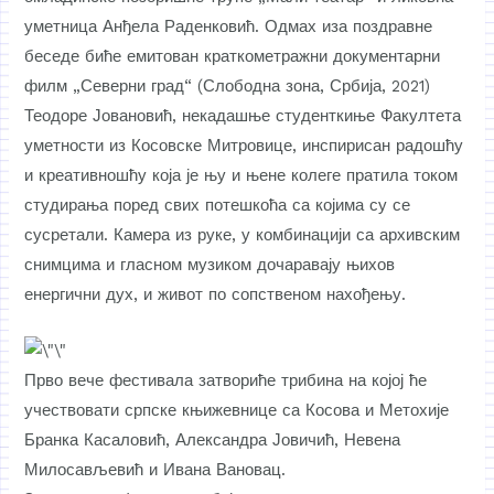
уметница Анђела Раденковић. Одмах иза поздравне
беседе биће емитован краткометражни документарни
филм „Северни град“ (Слободна зона, Србија, 2021)
Теодоре Јовановић, некадашње студенткиње Факултета
уметности из Косовске Митровице, инспирисан радошћу
и креативношћу која је њу и њене колеге пратила током
студирања поред свих потешкоћа са којима су се
сусретали. Камера из руке, у комбинацији са архивским
снимцима и гласном музиком дочаравају њихов
енергични дух, и живот по сопственом нахођењу.
Прво вече фестивала затвориће трибина на којој ће
учествовати српске књижевнице са Косова и Метохије
Бранка Касаловић, Александра Јовичић, Невена
Милосављевић и Ивана Вановац.