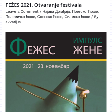
FEŽES 2021. Otvaranje festivala
Leave a Comment
/
Најава Догађаја
,
Поетско Ћоше
,
Полемичко ћоше
,
Сценско ћоше
,
Филмско ћоше
/ By
akvarijus