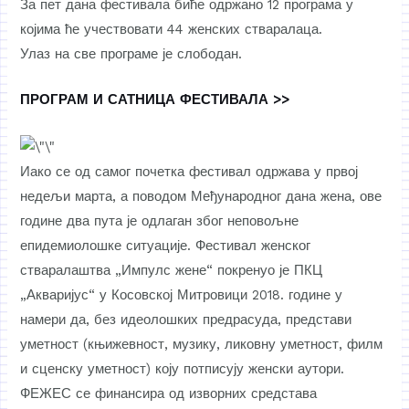
За пет дана фестивала биће одржано 12 програма у
којима ће учествовати 44 женских стваралаца.
Улаз на све програме је слободан.
ПРОГРАМ И САТНИЦА ФЕСТИВАЛА >>
Иако се од самог почетка фестивал одржава у првој
недељи марта, а поводом Међународног дана жена, ове
године два пута је одлаган због неповољне
епидемиолошке ситуације. Фестивал женског
стваралаштва „Импулс жене“ покренуо је ПКЦ
„Акваријус“ у Косовској Митровици 2018. године у
намери да, без идеолошких предрасуда, представи
уметност (књижевност, музику, ликовну уметност, филм
и сценску уметност) коју потписују женски аутори.
ФЕЖЕС се финансира од изворних средстава