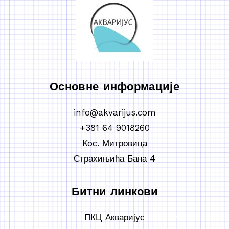
Основне информације
info@akvarijus.com
+381 64 9018260
Koс. Митровица
Страхињића Бана 4
Битни линкови
ПКЦ Акваријус