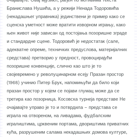
очајавајте. Овај мјузикл, рађен по мотивима текста
Бранислава Нушића, а у режији Ненада Тодоровића
(некадашњег управника) јединствени је пример како се
сценска уметност може вратити изворном игрању, како
њен живот није зависан од постојања позоришне зграде
и стандардне сцене. Тодоровић је недостатак (сале,
адекватне опреме, техничких предуслова, материјалних
средстава) претворио у предност, провоцирајући
позоришне конвенције, слично као што је то
својевремено у револуцинарном есеју Празан простор
(1968) учинио Питер Брук, напомињући да било који
празан простор у којем се појави глумац може да се
третира као позорница. Косовска турнеја представе Не
очајавајте управо је то и потврдила – представа се
играла на отвореном, на ливадама, фудбалским
игралиштима, црквеним портама, двориштима приватних
кућа, разрушеним салама некадашњих домова културе,