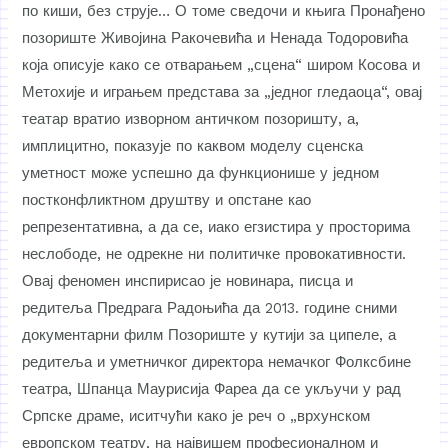
по киши, без струје… О томе сведочи и књига Пронађено
позориште Живојина Ракочевића и Ненада Тодоровића
која описује како се отварањем „сцена“ широм Косова и
Метохије и играњем представа за „једног гледаоца“, овај
театар вратио изворном античком позоришту, а,
имплицитно, показује по каквом моделу сценска
уметност може успешно да функционише у једном
постконфликтном друштву и опстане као
репрезентативна, а да се, иако егзистира у просторима
неслободе, не одрекне ни политичке провокативности.
Овај феномен инспирисао је новинара, писца и
редитеља Предрага Радоњића да 2013. године сними
документарни филм Позориште у кутији за ципеле, а
редитеља и уметничког директора немачког Фолксбине
театра, Шпанца Маурисија Фареа да се укључи у рад
Српске драме, иситчући како је реч о „врхунском
европском театру, на највишем професионалном и