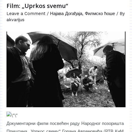
Film: „Uprkos svemu“
Leave a Comment
/
Најава Догађаја
,
Филмско ћоше
/ By
akvarijus
Документарни филм посвећен раду Народног позоришта
Приштина „Упркос свему“ Горана Аврамовића (РТВ КиМ,