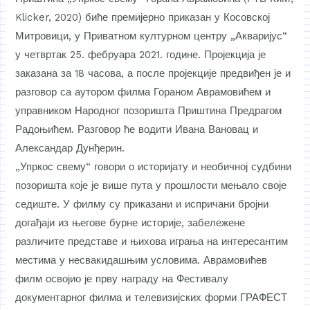
Klicker, 2020) биће премијерно приказан у Косовској
Митровици, у Приватном културном центру „Акваријус“
у четвртак 25. фебруара 2021. године. Пројекција је
заказана за 18 часова, а после пројекције предвиђен је и
разговор са аутором филма Гораном Аврамовићем и
управником Народног позоришта Приштина Предрагом
Радоњићем. Разговор ће водити Ивана Вановац и
Александар Дунђерин.
„Упркос свему“ говори о историјату и необичној судбини
позоришта које је више пута у прошлости мењало своје
седиште. У филму су приказани и испричани бројни
догађаји из његове бурне историје, забележене
различите представе и њихова играња на интересантим
местима у несвакидашњим условима. Аврамовићев
филм освојио је прву награду на Фестивалу
документарног филма и телевизијских форми ГРАФЕСТ