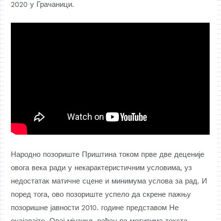
2020 у Грачаници.
Народно позориште Приштина током прве две деценије
овога века ради у некарактеристичним условима, уз
недостатак матичне сцене и минимума услова за рад. И
поред тога, ово позориште успело да скрене пажњу
позоришне јавности 2010. године представом Не