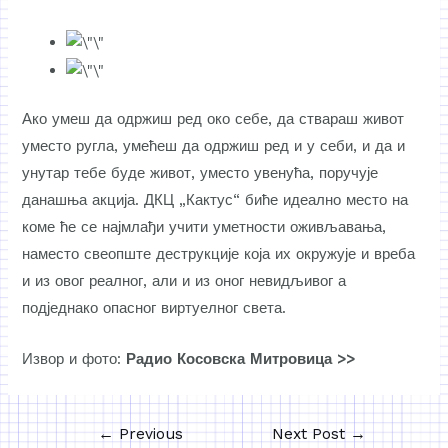
Ако умеш да одржиш ред око себе, да ствараш живот
уместо ругла, умећеш да одржиш ред и у себи, и да и
унутар тебе буде живот, уместо увенућа, поручује
данашња акција. ДКЦ „Кактус“ биће идеално место на
коме ће се најмлађи учити уметности оживљавања,
наместо свеопште деструкције која их окружује и вреба
и из овог реалног, али и из оног невидљивог а
подједнако опасног виртуелног света.
Извор и фото:
Радио Косовска Митровица >>
←
Previous
Next Post
→