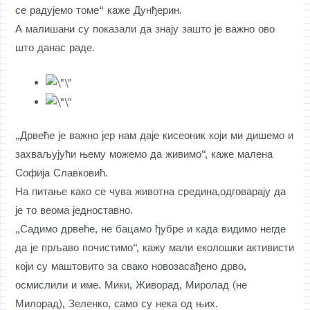
се радујемо томе“ каже Дунђерин.
А малишани су показали да знају зашто је важно ово
што данас раде.
„Дрвеће је важно јер нам даје кисеоник који ми дишемо и
захваљујући њему можемо да живимо“, каже малена
Софија Славковић.
На питање како се чува животна средина,одговарају да
је то веома једноставно.
„Садимо дрвеће, не бацамо ђубре и када видимо негде
да је прљаво почистимо“, кажу мали еколошки активисти
који су маштовито за свако новозасађено дрво,
осмислили и име. Мики, Живорад, Миролад (не
Милорад), Зеленко, само су нека од њих.