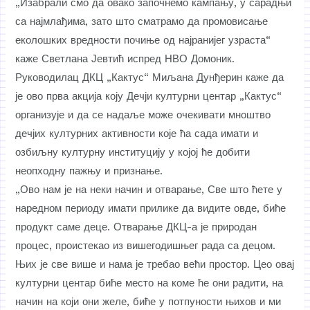
„Изабрали смо да овако започнемо кампању, у сарадњи
са најмлађима, зато што сматрамо да промовисање
еколошких вредности почиње од најранијег узраста“
каже Светлана Јевтић испред НВО Домоник.
Руководилац ДКЦ „Кактус“ Миљана Дунђерин каже да
је ово прва акција коју Дечји културни центар „Кактус“
организује и да се надаље може очекивати мноштво
дечјих културних активности које ћа сада имати и
озбиљну културну институцију у којој ће добити
неопходну пажњу и признање.
„Ово нам је на неки начин и отварање, Све што ћете у
наредном периоду имати прилике да видите овде, биће
продукт саме деце. Отварање ДКЦ-а је природан
процес, проистекао из вишегодишњег рада са децом.
Њих је све више и нама је требао већи простор. Цео овај
културни центар биће место на коме ће они радити, на
начин на који они желе, биће у потпуности њихов и ми