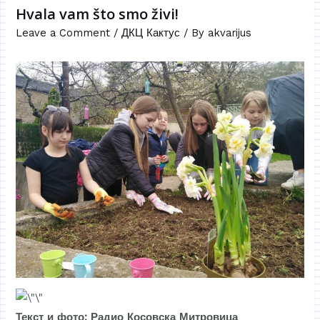
Hvala vam što smo živi!
Leave a Comment
/
ДКЦ Кактус
/ By
akvarijus
Текст и фото: Радио Косовска Митровица