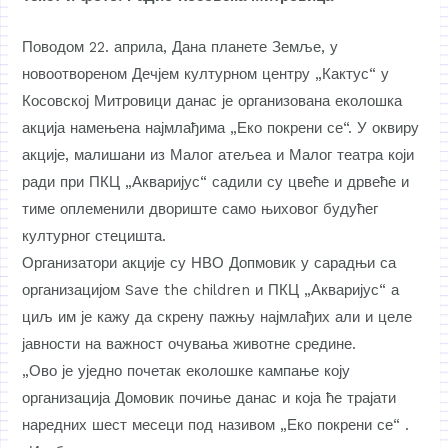
Поводом 22. априла, Дана планете Земље, у
новоотвореном Дечјем културном центру „Кактус“ у
Косовској Митровици данас је организована еколошка
акција намењена најмлађима „Еко покрени се“. У оквиру
акције, малишани из Малог атељеа и Малог театра који
ради при ПКЦ „Акваријус“ садили су цвеће и дрвеће и
тиме оплеменили двориште само њиховог будућег
културног стецишта.
Организатори акције су НВО Допмовик у сарадњи са
организацијом Save the children и ПКЦ „Акваријус“ а
циљ им је кажу да скрену пажњу најмлађих али и целе
јавности на важност очувања животне средине.
„Ово је уједно почетак еколошке кампање коју
организација Домовик почиње данас и која ће трајати
наредних шест месеци под називом „Еко покрени се“ .