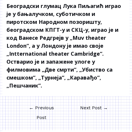
Београдски глумац Лука Пиљагић играо
је у бањалучком, суботичком и
пиротском Народном позоришту,
београдском КПГТ-у и СКЦ-у, играо је и
код Ванесе Редгрејв у „Muv theater
London“, а у Лондону је имао своје
„Intternational theater Cambridge“.
Остварио је и запажене улоге у
филмовима „Две смрти“, „Убиство са
смешком“, „Турнеја“, „Каравађо“,
„Пешчаник“.
←
Previous
Next Post
→
Post