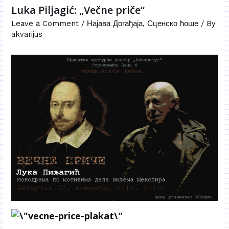
Luka Piljagić: „Večne priče“
Leave a Comment
/
Најава Догађаја
,
Сценско ћоше
/ By
akvarijus