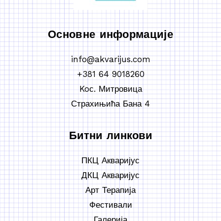
Основне информације
info@akvarijus.com
+381 64 9018260
Koс. Митровица
Страхињића Бана 4
Битни линкови
ПКЦ Акваријус
ДКЦ Акваријус
Арт Терапија
Фестивали
Галерија