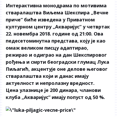
Интерактивна монодрама по мотивима
стваралаштва Виљема Шекспира „Вечне
приче“ биће изведена у Приватном
културном центру „Акваријус“ у четвртак
22. новембра 2018. године од 21:00. Ова
педесетоминутна представа, коју је као
омаж великом писцу адаптирао,
режирао и одиграо на дан Шекспировог
рођења и смрти београдски глумац Лука
Пиљагић, акцентује оне делове његовог
стваралаштва који и данас имају
актуелност и непролазну вредност.
Цена улазнице је 200 динара, чланови
клуба „Акваријус“ имају попуст од 50 %.