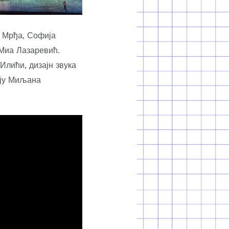
а Мрђа, Софија
Миа Лазаревић.
Илићи, дизајн звука
ију Миљана