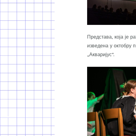
Представа, која је 
изведена у октобру п
„Акваријус“.