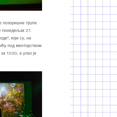
ке позоришне трупе
у понедељак 27.
ди“, који су, на
ићу под менторством
а 13:00, а улаз је