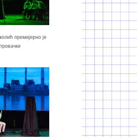
колић премијерно је
итровачки