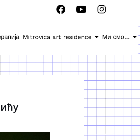
ерапија
Mitrovica art residence
Ми смо…
вићу