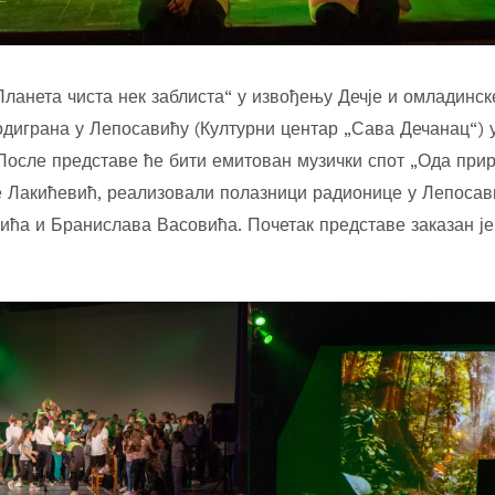
Планета чиста нек заблиста“ у извођењу Дечје и омладинс
одиграна у Лепосавићу (Културни центар „Сава Дечанац“) 
После представе ће бити емитован музички спот „Ода приро
 Лакићевић, реализовали полазници радионице у Лепосав
а и Бранислава Васовића. Почетак представе заказан је з