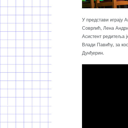
У представи играју 
Соврлић, Лена Андри
Асистент редитеља је
Влади Павићу, за ко
Дунђерин.