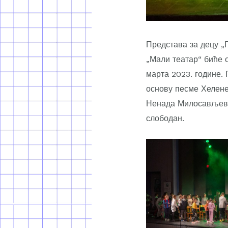
Представа за децу „
„Мали театар“ биће 
марта 2023. године. 
основу песме Хелене
Ненада Милосављевић
слободан.