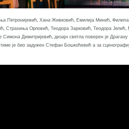
Ања Петронијевић, Хана Живковић, Емилија Минић, Филип
ћ, Страхиња Орловић, Теодора Зарковић, Теодора Јелић, 
 Симона Димитријевић, дизајн светла поверен је Драгану 
стиме је био задужен Стефан Бошкоћевић а за сценограф