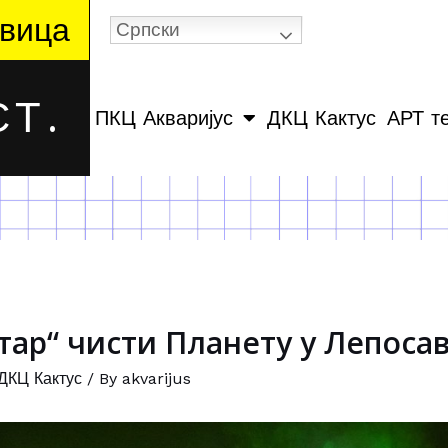
вица
Српски
Т.
ПКЦ Акваријус
ДКЦ Кактус
АРТ т
тар“ чисти Планету у Лепоса
ДКЦ Кактус
/ By
akvarijus