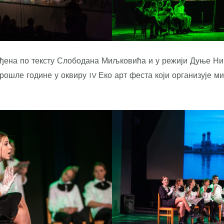
рађена по тексту Слободана Миљковића и у режији Дуње Ни
рошле године у оквиру IV Еко арт феста који организује м