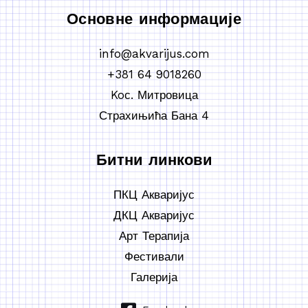
Основне информације
info@akvarijus.com
+381 64 9018260
Koс. Митровица
Страхињића Бана 4
Битни линкови
ПКЦ Акваријус
ДКЦ Акваријус
Арт Терапија
Фестивали
Галерија