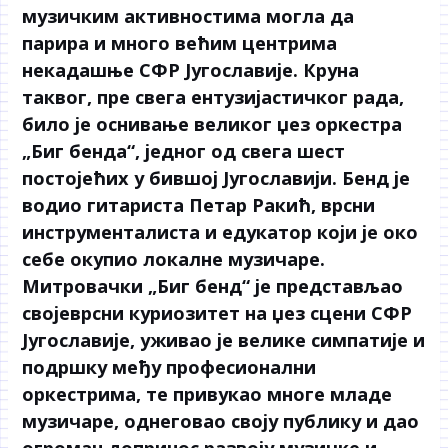
музичким активностима могла да
парира и много већим центрима
некадашње СФР Југославије. Круна
таквог, пре свега ентузијастичког рада,
било је оснивање великог џез оркестра
„Биг бенда“, једног од свега шест
постојећих у бившој Југославији. Бенд је
водио гитариста Петар Ракић, врсни
инструменталиста и едукатор који је око
себе окупио локалне музичаре.
Митровачки „Биг бенд“ је представљао
својеврсни куриозитет на џез сцени СФР
Југославије, уживао је велике симпатије и
подршку међу професионални
оркестрима, те привукао многе младе
музичаре, однеговао своју публику и дао
огроман допринос развоју музичке и