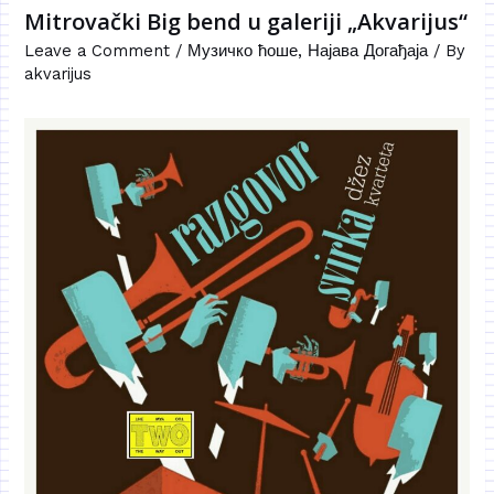
Mitrovački Big bend u galeriji „Akvarijus“
Leave a Comment
/
Музичко ћоше
,
Најава Догађаја
/ By
akvarijus