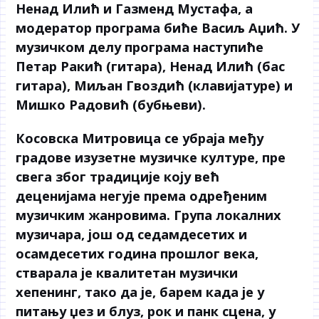
Ненад Илић и Газменд Мустафа, а
модератор програма биће Васиљ Аџић. У
музичком делу програма наступиће
Петар Ракић (гитара), Ненад Илић (бас
гитара), Миљан Гвоздић (клавијатуре) и
Мишко Радовић (бубњеви).
Косовска Митровица се убраја међу
градове изузетне музичке културе, пре
свега због традиције коју већ
деценијама негује према одређеним
музичким жанровима. Група локалних
музичара, још од седамдесетих и
осамдесетих година прошлог века,
стварала је квалитетан музички
хепенинг, тако да је, барем када је у
питању џез и блуз, рок и панк сцена, у