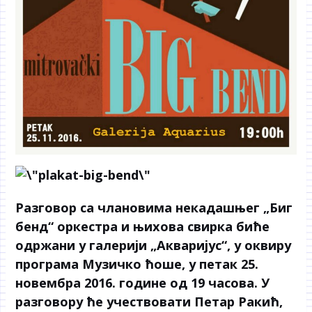
Разговор са члановима некадашњег „Биг
бенд“ оркестра и њихова свирка биће
одржани у галерији „Акваријус“, у оквиру
програма Музичко ћоше, у петак 25.
новембра 2016. године од 19 часова. У
разговору ће учествовати Петар Ракић,