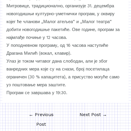
Митровице, традиционално, организује 31. децембра
новогодишњи културно-уметнички програм, у оквиру
којег ће чланови „Малог атељеа“ и „Малог театра“
добити новогодишње пакетиће. Ове године, програм за
најмлађе почиње у 12 часова.
У поподневном програму, од 16 часова наступиће
Драгана Милић (вокал, клавир).
Улаз је током читавог дана слободан, али је због
ванредних мера које су на снази, број посетилаца
ограничен (30 % капацитета), а присуство могуће само
уз поштовање мера заштите.
Програм се завршава у 19:30.
←
Previous
Next Post
→
Post