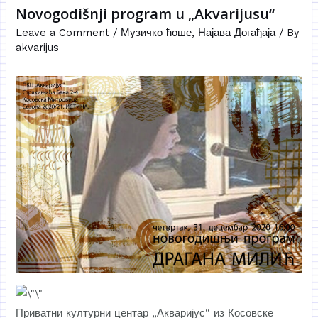
Novogodišnji program u „Akvarijusu“
Leave a Comment
/
Музичко ћоше
,
Најава Догађаја
/ By
akvarijus
Приватни културни центар „Акваријус“ из Косовске