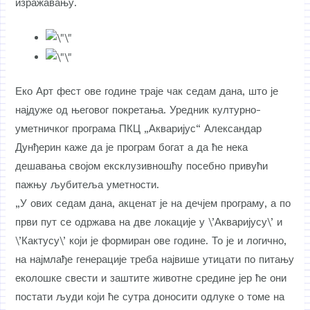
изражавању.
Еко Арт фест ове године траје чак седам дана, што је
најдуже од његовог покретања. Уредник културно-
уметничког програма ПКЦ „Акваријус“ Александар
Дунђерин каже да је програм богат а да ће нека
дешавања својом ексклузивношћу посебно привући
пажњу љубитеља уметности.
„У ових седам дана, акценат је на дечјем програму, а по
први пут се одржава на две локације у \’Акваријусу\’ и
\’Кактусу\’ који је формиран ове године. То је и логично,
на најмлађе генерације треба највише утицати по питању
еколошке свести и заштите животне средине јер ће они
постати људи који ће сутра доносити одлуке о томе на