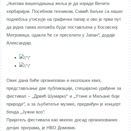
„Његова вишегодишња жеља је да изради Вечити
хербаријум. Посебном техником, Симић биљке са нашег
поднебља утискује на графички папир и ово је први пут
да једна таква изложба буде постављена у Косовској
Митровици, одакле ће се преселити у Јапан“, додаје
Александар.
Ових дана биће организован и еколошки квиз,
представљање две публикације, специјално урађене за
фестивал – „Дрвић Шумарко“ и „Утине и Миљане боје
природе“, а за љубитеље музике, предвиђен је концерт
бенда „Јужни воз“.
Пријатељ фестивала као многих досад организованих
дечјих програма, је НВО Домовик.