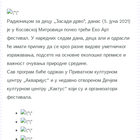
Радионицом за децу „Засади дрво“, данас (5. јуна 2021)
је у Косовској Митровици почео трећи Еко Арт
фестивал. У наредних седам дана, деца али и одрасли
ће имати прилику да се кроз разне видове уметничког
изражавања, подсете на основне еколошке премисе и
важност очувања природне средине.
Сав програм биће одржан у Приватном културном
центру „Акваријус“ и у недавно отвореном Дечјем
културном центру „Кактус“ који су и организатори
фестивала.