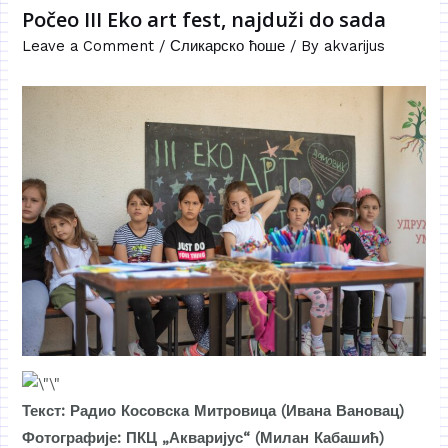
Počeo III Eko art fest, najduži do sada
Leave a Comment
/
Сликарско ћоше
/ By
akvarijus
Текст: Радио Косовска Митровица (Ивана Вановац)
Фотографије: ПКЦ „Акваријус“ (Милан Кабашић)