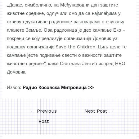
„Данас, симболично, на Међународни дан заштите
животне средине, одлучили смо да са најмлађима у
оквиру едукативне радионице разговарамо о очувању
планете Земље. Ова радионица је део кампање Еко –
покрени се коју реализује организација Домовик уз
подршку организације Save the Children. Циљ целе те
кампање јесте подизање свести о важности заштите
животне средине“, каже Светлана Јевтић испред НВО
Домовик.
Извор:
Радио Косовска Митровица >>
←
Previous
Next Post
→
Post