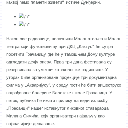
каквој ћемо планети живети“, истиче Дунђерин.
Након ове радионице, полазници Малог атељеа и Малог
театра који функционишу при ДКЦ „Кактус“ ће сутра
посетити Грачаницу где ће у тамошњем Дому културе
одгледати дечју оперу. Прва три дана фестивала су
резервисана за уметничко-еколошке радионице. У
уторак биће организоване пројекције три документарна
филма у „Акваријусу“, у среду гости ће бити вишеструко
награђиване балерине Балетске школе Грачаница. У
петак, публика ће имати прилику да види изложбу
„Пресанци“ нашег истакнутог ликовног ставараоца
Милана Симића, коју организатори најављују као
најзначијније дешавање.