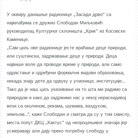
У оквиру данашње радионице „Засади дрво“ са
најмлађима се дружио Слободан Миљковић
руководилац Културног склоништа „Крик“ из Косовске
Каменице.
„Сам циљ ове радионице јесте враћање деце природи,
или суштински, задржавање деце у природи. Деца
највише воле да проводе време у природи, али само
одрастање и одређени формални видови образовања,
некада знају дете да одвуку у учионице, институције…
Тако да је наш циљ указивање на то шта ми радимо са
природом и како да задржимо нас у некој нераскидивој
вези са околином, рекама, шумама, ваздухом,
земљом…“, каже Слободан и сматра да су у том смислу,
места попут ДКЦ „Кактус“ од непроцењивог значаја јер
усмеравају али дају преко потребну слободу у