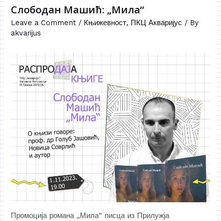
Слободан Машић: „Мила“
Leave a Comment
/
Књижевност
,
ПКЦ Акваријус
/ By
akvarijus
Промоција романа „Мила“ писца из Прилужја