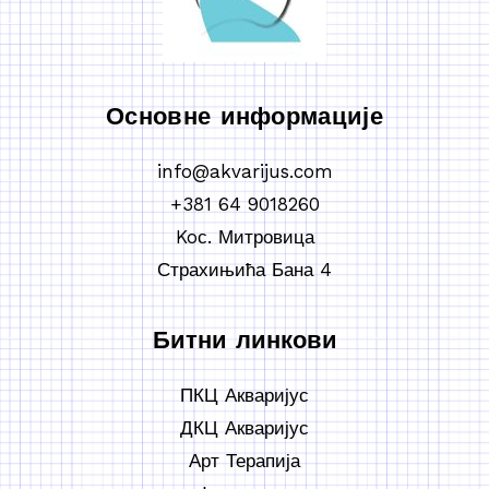
Основне информације
info@akvarijus.com
+381 64 9018260
Koс. Митровица
Страхињића Бана 4
Битни линкови
ПКЦ Акваријус
ДКЦ Акваријус
Арт Терапија