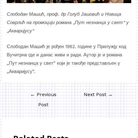
Слободан Машић, проф. др Голуб Јашовић и Новица
Соврлић на промоцији романа „Пут незнанца у свет“ у
„Акваријусу“
Слободан Машић је рођен 1982. године у Прилужју код
Вучитрна где и данас живи и ради. Аутор је и романа
„Пут незнанца у свет“ који је такође представљен у
„Акваријусу“.
←
Previous
Next Post
→
Post