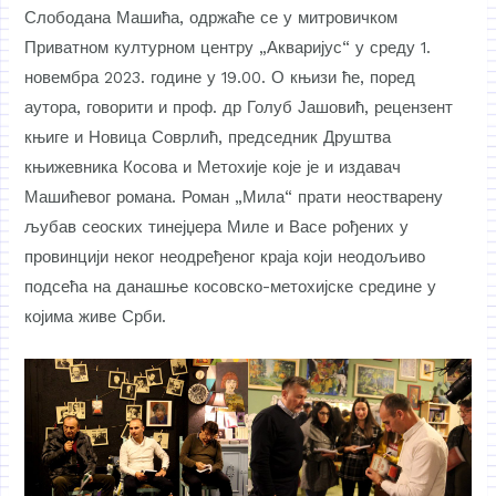
Слободана Машића, одржаће се у митровичком
Приватном културном центру „Акваријус“ у среду 1.
новембра 2023. године у 19.00. О књизи ће, поред
аутора, говорити и проф. др Голуб Јашовић, рецензент
књиге и Новица Соврлић, председник Друштва
књижевника Косова и Метохије које је и издавач
Машићевог романа. Роман „Мила“ прати неостварену
љубав сеоских тинејџера Миле и Васе рођених у
провинцији неког неодређеног краја који неодољиво
подсећа на данашње косовско-метохијске средине у
којима живе Срби.