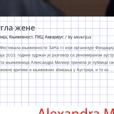
угла жене
пија
,
Књижевност
,
ПКЦ Акваријус
/ By
akvarijus
 Фестивала књижевности ЗаНа III који организује Фондаци
маја 2023. године одржан је разговор са реномираном аус
та књижевница Александра Милнер пренела је публици сво
жевне критике и књижевних збивања у Аустрији, и то из …