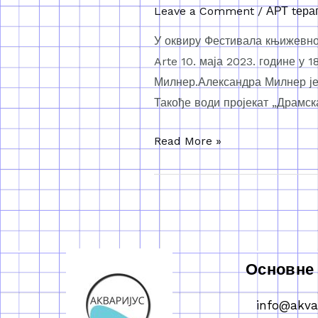
Leave a Comment
/
АРТ tера
У оквиру Фестивала књижевнос
Arte 10. маја 2023. године у
Милнер.Александра Милнер је 
Такође води пројекат „Драмск
Read More »
Основне
info@akva