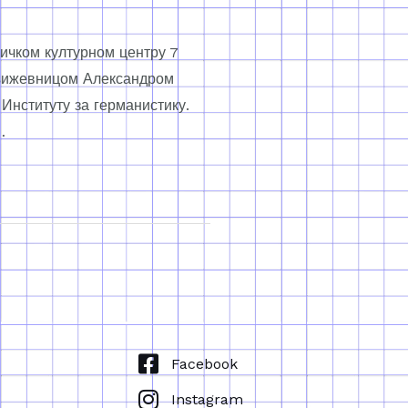
вичком културном центру 7
 књижевницом Александром
Институту за германистику.
…
Facebook
Instagram