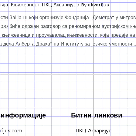
пија
,
Књижевност
,
ПКЦ Акваријус
/ By
akvarijus
ти ЗаНа III који организује Фондација „Деметра“ у митро
 18:00 биће одржан разговор са реномираном аустријском
књижевница и проучавалац књижевности, која предаје на 
а дела Алберта Драха“ на Институту за језичке уметности 
 информације
Битни линкови
rijus.com
ПКЦ Акваријус