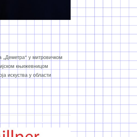
ја „Деметра“ у митровичком
тријском књижевницом
ја искуства у области