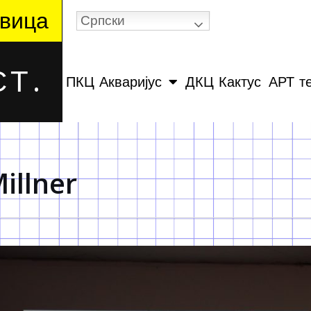
вица
Српски
Т.
ПКЦ Акваријус
ДКЦ Кактус
АРТ т
illner