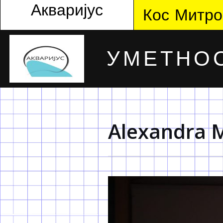
Акваријус
Кос Митро
УМЕТНОС
Alexandra M