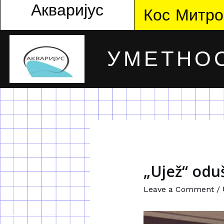
Акваријус
Кос Митро
УМЕТНОС
„Ujež“ odu
Leave a Comment
/