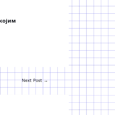
 којим
Next Post
→