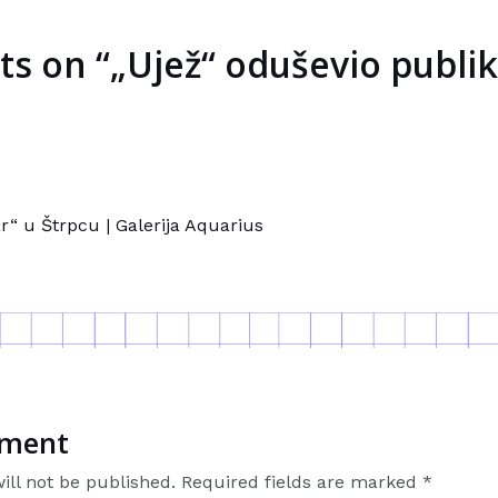
ts on “„Ujež“ oduševio publik
ar“ u Štrpcu | Galerija Aquarius
mment
ill not be published.
Required fields are marked
*