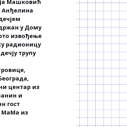
ија Машковић
и Анђелина
 дечјем
одржан у Дому
врто извођење
ку радионицу
дечју трупу
тровице,
Београда,
ни центар из
чанин и
н гост
а МаМа из