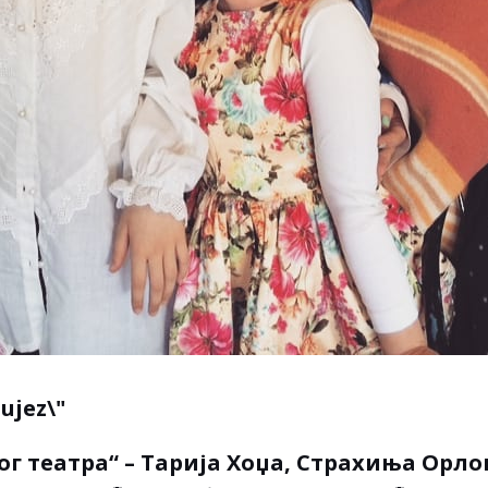
г театра“ – Тарија Хоџа, Страхиња Орл