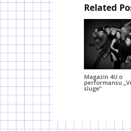
Related Po
Magazin 4U o
performansu „Vr
sluge“