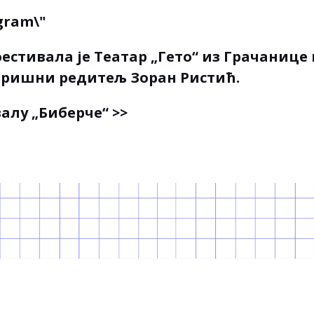
естивала је Театар „Гето“ из Грачанице
оришни редитељ Зоран Ристић.
алу „Биберче“ >>