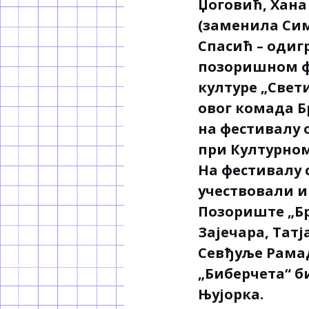
Џоговић, Хан
(заменила Сим
Спасић – одигр
позоришном фе
културе „Свет
овог комада Б
на фестивалу 
при Културном
На фестивалу 
учествовали и
Позориште „Бр
Зајечара, Тат
Севђуље Рамад
„Биберчета“ б
Њујорка.