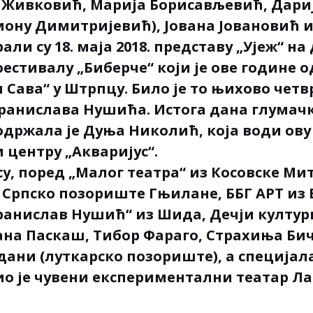
а Живковић, Марија Борисављевић, Дар
ону Димитријевић), Јована Јовановић 
али су 18. маја 2018. представу „Ујеж“ на
стивалу „Биберче“ који је ове године 
и Сава“ у Штрпцу. Било је то њихово чет
ранислава Нушића. Истога дана глумач
одржала је Дуња Николић, која води ову 
 центру „Акваријус“.
су, поред „Малог театра“ из Косовске Ми
 Српско позориште Гњилане, ББГ АРТ из 
анислав Нушић“ из Шида, Дечји култур
јана Паскаш, Тибор Фараго, Страхиња Би
ани (луткарско позориште), а специјала
ио је чувени експериментални театар Л