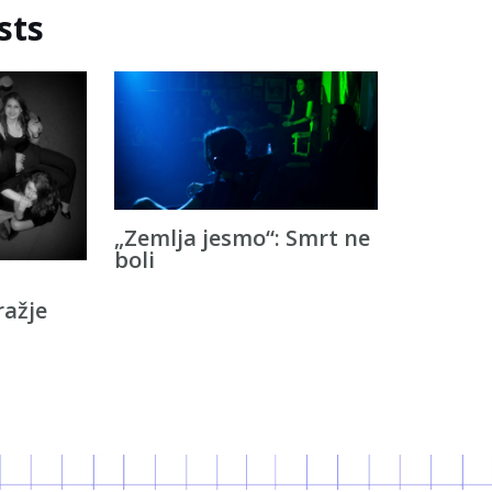
sts
„Zemlja jesmo“: Smrt ne
boli
ažje