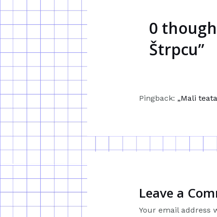
0 though
Štrpcu”
Pingback:
„Mali teat
Leave a Co
Your email address w