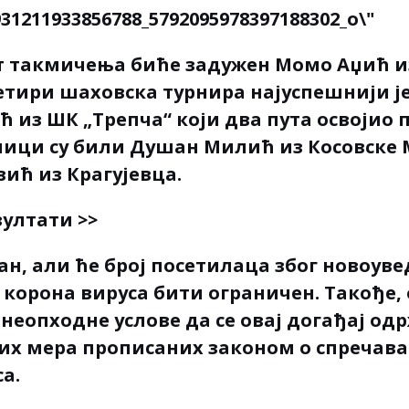
т такмичења биће задужен Момо Аџић из
етири шаховска турнира најуспешнији ј
 из ШК „Трепча“ који два пута освојио п
ници су били Душан Милић из Косовске
ић из Крагујевца.
зултати >>
дан, али ће број посетилаца због новоув
корона вируса бити ограничен. Такође, 
неопходне услове да се овај догађај одр
их мера прописаних законом о спречав
а.