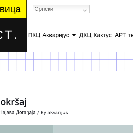
вица
Српски
Т.
ПКЦ Акваријус
ДКЦ Кактус
АРТ т
 okršaj
Најава Догађаја
/ By
akvarijus