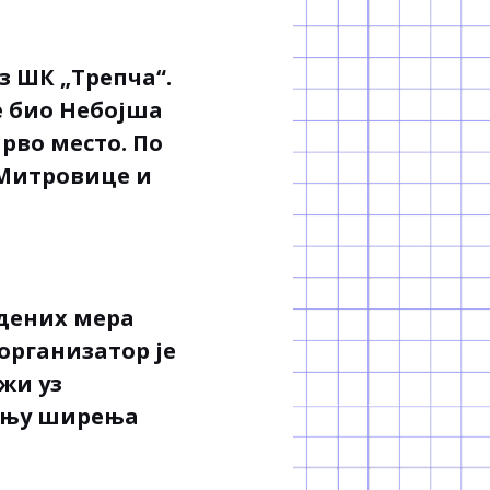
 ШК „Трепча“.
е био Небојша
рво место. По
 Митровице и
едених мера
организатор је
жи уз
ању ширења