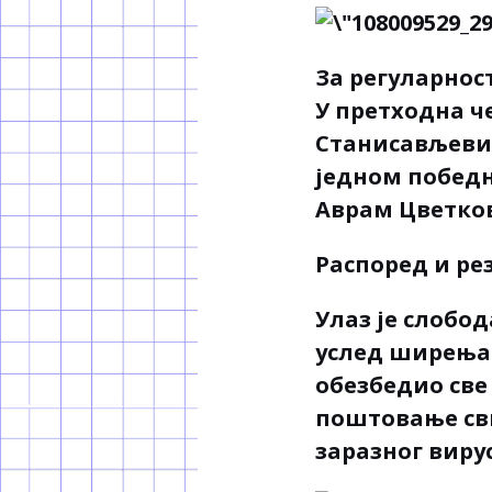
За регуларнос
У претходна ч
Станисављевић
једном побед
Аврам Цветков
Распоред и ре
Улаз је слобо
услед ширења 
обезбедио све 
поштовање св
заразног вирус