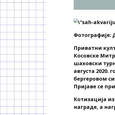
Фотографије:
Д
Приватни култ
Косовске Митр
шаховски турни
августа 2020. 
бергеровом си
Пријаве се пр
Котизација из
награде, а на