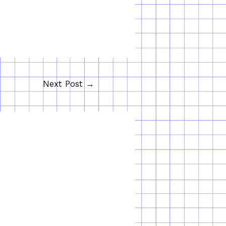
Next Post
→