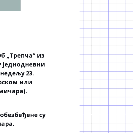
б „Трепча“ из
у једнодневни
недељу 23.
арском или
мичара).
 обезбеђене су
нара.