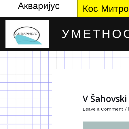
Акваријус
Кос Митро
УМЕТНОС
V Šahovski
Leave a Comment
/