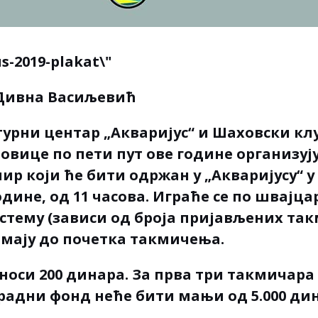
ивна Васиљевић
урни центар „Акваријус“ и Шаховски клу
овице по пети пут ове године организуј
р који ће бити одржан у „Акваријусу“ у 
године, од 11 часова. Играће се по швајц
стему (зависи од броја пријављених так
имају до почетка такмичења.
носи 200 динара. За прва три такмичара
градни фонд неће бити мањи од 5.000 ди