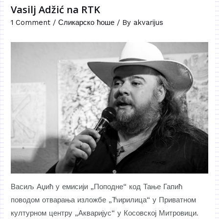
Vasilj Adžić na RTK
1 Comment
/
Сликарско ћоше
/ By
akvarijus
Васиљ Аџић у емисији „Поподне“ код Тање Гапић
поводом отварања изложбе „Ћирилица“ у Приватном
културном центру „Акваријус“ у Косовској Митровици.