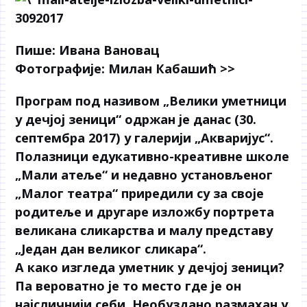
Пише: Ивана Вановац
Фотографије: Милан Кабашић >>
Програм под називом „Велики уметници
у дечјој зеници“ одржан је данас (30.
септембра 2017) у галерији „Акваријус“.
Полазници едукативно-креативне школе
„Мали атеље“ и недавно установљеног
„Малог театра“ приредили су за своје
родитеље и другаре изложбу портрета
великана сликарства и малу представу
„Један дан великог сликара“.
А како изгледа уметник у дечјој зеници?
Па вероватно је то место где је он
најсличнији себи. Необуздано размахан у