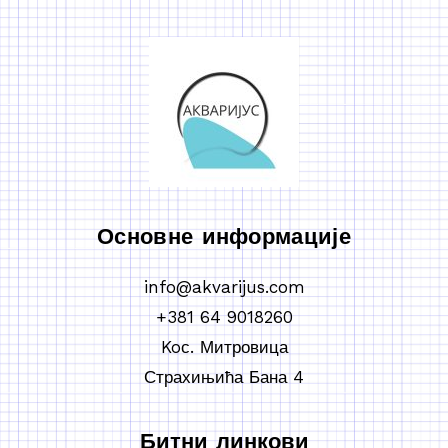
Основне информације
info@akvarijus.com
+381 64 9018260
Koс. Митровица
Страхињића Бана 4
Битни линкови