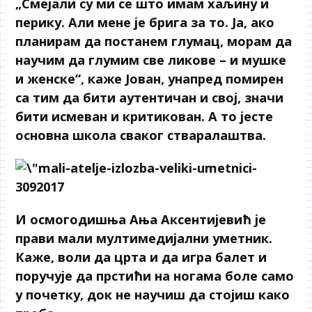
„Смејали су ми се што имам хаљину и
перику. Али мене је брига за то. Ја, ако
планирам да постанем глумац, морам да
научим да глумим све ликове – и мушке
и женске“, каже Јован, унапред помирен
са тим да бити аутентичан и свој, значи
бити исмеван и критикован. А то јесте
основна школа сваког стваралаштва.
И осмогодишња Ања Аксентијевић је
прави мали мултимедијални уметник.
Каже, воли да црта и да игра балет и
поручује да прстићи на ногама боле само
у почетку, док не научиш да стојиш како