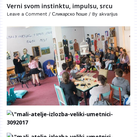
Verni svom instinktu, impulsu, srcu
Leave a Comment
/
Сликарско ћоше
/ By
akvarijus