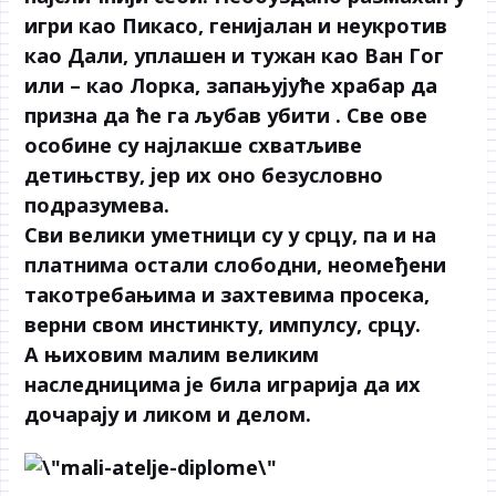
игри као Пикасо, генијалан и неукротив
као Дали, уплашен и тужан као Ван Гог
или – као Лорка, запањујуће храбар да
призна да ће га љубав убити . Све ове
особине су најлакше схватљиве
детињству, јер их оно безусловно
подразумева.
Сви велики уметници су у срцу, па и на
платнима остали слободни, неомеђени
такотребањима и захтевима просека,
верни свом инстинкту, импулсу, срцу.
А њиховим малим великим
наследницима је била играрија да их
дочарају и ликом и делом.