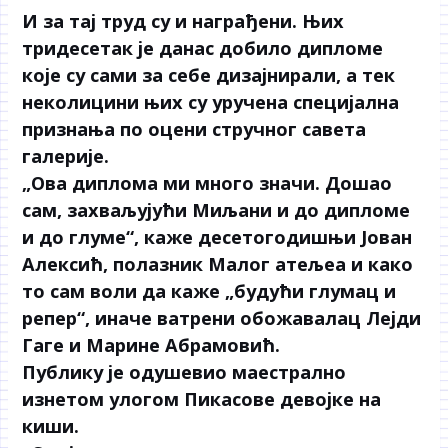
И за тај труд су и награђени. Њих
тридесетак је данас добило дипломе
које су сами за себе дизајнирали, а тек
неколицини њих су уручена специјална
признања по оцени стручног савета
галерије.
„Ова диплома ми много значи. Дошао
сам, захваљујући Миљани и до дипломе
и до глуме“, каже десетогодишњи Јован
Алексић, полазник Малог атељеа и како
то сам воли да каже „будући глумац и
репер“, иначе ватрени обожавалац Лејди
Гаге и Марине Абрамовић.
Публику је одушевио маестрално
изнетом улогом Пикасове девојке на
киши.