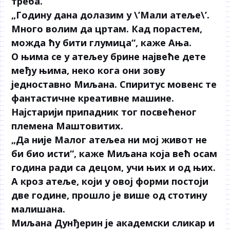
треба.
„Годину дана долазим у \’Мали атеље\’.
Много волим да цртам. Кад порастем,
можда ћу бити глумица“, каже Ања.
О њима се у атељеу брине највеће дете
међу њима, неко кога они зову
једноставно Миљана. Спиритус мовенс те
фантастичне креативне машине.
Најстарији припадник тог посвећеног
племена Маштовитих.
„Да није Малог атељеа ни мој живот не
би био исти“, каже Миљана која већ осам
година ради са децом, учи њих и од њих.
А кроз атеље, који у овој форми постоји
две године, прошло је више од стотину
малишана.
Миљана Дунђерин је академски сликар и