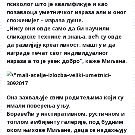
психолог што је квалификује и као
позаваоца уметничког израза али и оног
сложенијег – израза душе.
„Нису они овде само да би научили
сликарске технике и знања, већ су овде
да развијају креативност, машту и да
изграде печат свог индивидуалног
израза а то је увек добро“, каже Миљана.
Она захваљује свим родитељима који су
имали поверења у њу.
Боравећи у инспиративном, рустичном и
топлом амбијенту галерије, под будним
оком њихове Миљане, деца се надахњују