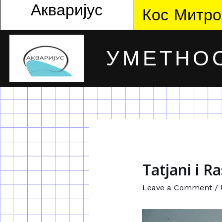
Акваријус
Кос Митро
УМЕТНОС
Tatjani i R
Leave a Comment
/