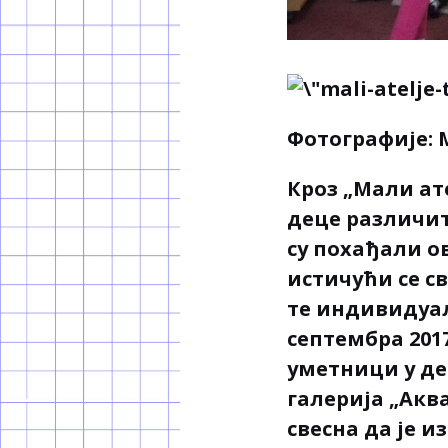
Фотографије:
Кроз „Мали ат
деце различит
су похађали о
истичући се с
те индивидуа
септембра 201
уметници у де
галерија „Акв
свесна да је и