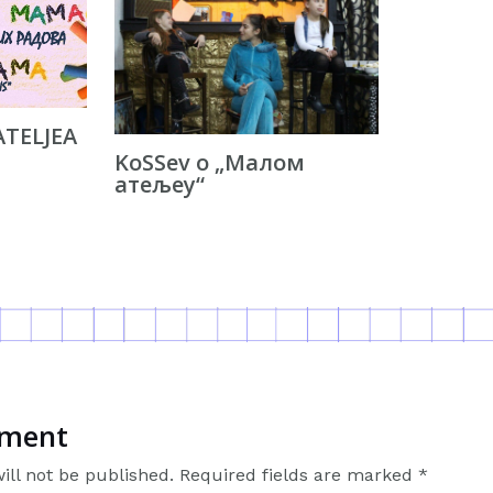
ATELJEA
KoSSev о „Малом
атељеу“
mment
ill not be published.
Required fields are marked
*