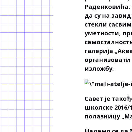
Раденковића. 
да су на зави
стекли сасвим
уметности, пр
самосталности 
галерија „Аква
организовати 
изложбу.
Савет је тако
школске 2016/
полазницу „Ма
Надамо се да 