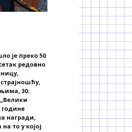
ло је преко 50
есетак редовно
оницу,
истрајношћу,
њима, 30.
 „Велики
е године
ма награди,
на то у којој