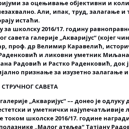
ријуми за оцењивање објективни и коли
незахвално. Али, ипак, труд, залагање и
рају истаћи.
 за школску 2016/17. годину равноправно
г савета галерије „Акваријус“ (којег чи
ар, проф. др Велимир Каравелић, истор
 Раденковић и ликовни уметник Миљана
ана Радовић и Растко Раденковић, док 
јално признање за изузетно залагање и
СТРУЧНОГ САВЕТА
галерије „Акваријус“ –– донео је одлуку 
 естетски и уметнички најупечатљивије 
е током школске 2016/17. године награди
полазнике „Малог атељеа“ Татјану Радо