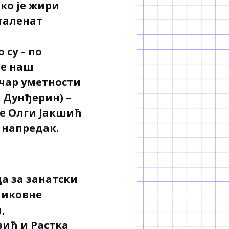
ко је жири
 таленат
 су – по
не наш
ичар уметности
 Дунђерин) –
је Олги Јакшић
 напредак.
да за занатски
ликовне
,
вић и Растка