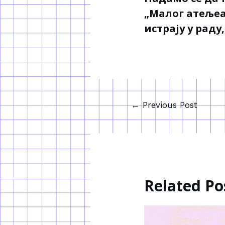
„Малог атељеа
истрају у раду
←
Previous Post
Related Po