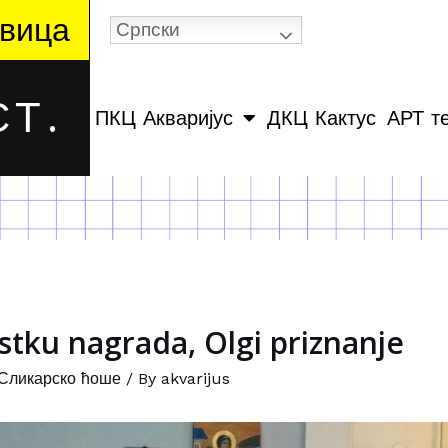
вица
Српски
Т.
ПКЦ Акваријус
ДКЦ Кактус
АРТ т
astku nagrada, Olgi priznanje
Сликарско ћоше
/ By
akvarijus