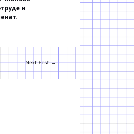
отруде и
ленат.
Next Post
→