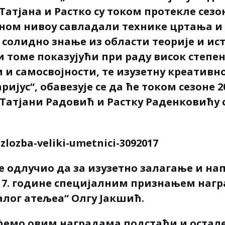
Татјана и Растко су током протекле сез
дном нивоу савладали технике цртања и
 солидно знање из области теорије и ис
и томе показујући при раду висок степе
и самосвојности, те изузетну креативнос
ријус“, обавезује се да ће током сезоне 20
Татјани Радовић и Растку Раденковићу 
ђе одлучио да за изузетно залагање и н
17. године специјалним признањем наг
лог атељеа“ Олгу Јакшић.
ћемо овим наградама подстаћи и остал