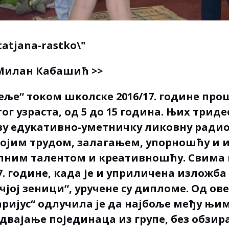
 Милан Кабашић >>
еље“ током школске 2016/17. године прош
ог узраста, од 5 до 15 година. Њих трид
ву едукативно-уметничку ликовну ради
војим трудом, залагањем, упорношћу и 
лним талентом и креативношћу. Свима 
7. године, када је и уприличена изложба
чјој зеници“, уручене су дипломе. Од ов
аријус“ одлучила је да најбоље међу њи
здвајање појединаца из групе, без обзира 