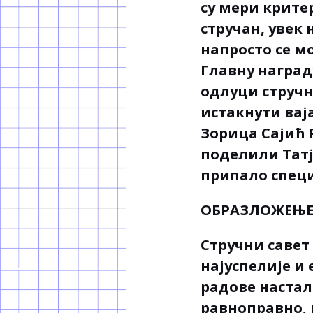
су мери крите
стручан, увек 
напросто се мо
Главну награду
одлуци стручно
истакнути вај
Зорица Сајић
поделили Татј
припало специ
ОБРАЗЛОЖЕЊЕ 
Стручни савет 
најуспелије и
радове настал
равноправно, 