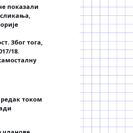
оне показали
 сликања,
торије
н
т. Због тога,
17/18.
самосталну
апредак током
ради
е чланове